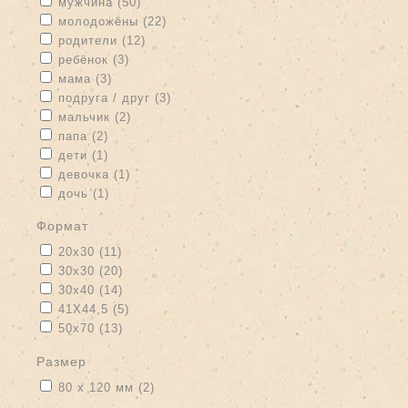
Apply мужчина filter
Apply мужчина filter
мужчина (50)
Apply молодожёны filter
Apply молодожёны filter
молодожёны (22)
Apply родители filter
Apply родители filter
родители (12)
Apply ребёнок filter
Apply ребёнок filter
ребёнок (3)
Apply мама filter
Apply мама filter
мама (3)
Apply подруга / друг filter
Apply подруга / друг filter
подруга / друг (3)
Apply мальчик filter
Apply мальчик filter
мальчик (2)
Apply папа filter
Apply папа filter
папа (2)
Apply дети filter
Apply дети filter
дети (1)
Apply девочка filter
Apply девочка filter
девочка (1)
Apply дочь filter
Apply дочь filter
дочь (1)
формат
Apply 20x30 filter
Apply 20x30 filter
20x30 (11)
Apply 30x30 filter
Apply 30x30 filter
30x30 (20)
Apply 30x40 filter
Apply 30x40 filter
30x40 (14)
Apply 41Х44,5 filter
Apply 41Х44,5 filter
41Х44,5 (5)
Apply 50x70 filter
Apply 50x70 filter
50x70 (13)
размер
Apply 80 х 120 мм filter
Apply 80 х 120 мм filter
80 х 120 мм (2)