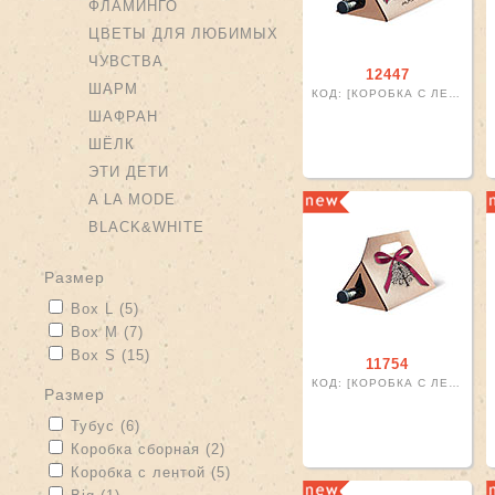
ФЛАМИНГО
ЦВЕТЫ ДЛЯ ЛЮБИМЫХ
ЧУВСТВА
12447
ШАРМ
КОД: [КОРОБКА С ЛЕНТОЙ]
ШАФРАН
ШЁЛК
ЭТИ ДЕТИ
A LA MODE
BLACK&WHITE
размер
Apply Box L filter
Apply Box L filter
Box L (5)
Apply Box M filter
Apply Box M filter
Box M (7)
Apply Box S filter
Apply Box S filter
Box S (15)
11754
КОД: [КОРОБКА С ЛЕНТОЙ]
размер
Apply Тубус filter
Apply Тубус filter
Тубус (6)
Apply Коробка сборная filter
Apply Коробка сборная filter
Коробка сборная (2)
Apply Коробка с лентой filter
Apply Коробка с лентой filter
Коробка с лентой (5)
Apply Big filter
Apply Big filter