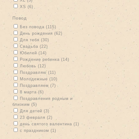
XL (5)
Apply XS filter
Apply XS filter
XS (6)
повод
Apply Без повода filter
Apply Без повода filter
Без повода (115)
Apply День рождения filter
Apply День рождения filter
День рождения (62)
Apply Для тебя filter
Apply Для тебя filter
Для тебя (30)
Apply Свадьба filter
Apply Свадьба filter
Свадьба (22)
Apply Юбилей filter
Apply Юбилей filter
Юбилей (14)
Apply Рождение ребенка filter
Apply Рождение ребенка filter
Рождение ребенка (14)
Apply Любовь filter
Apply Любовь filter
Любовь (12)
Apply Поздравляю filter
Apply Поздравляю filter
Поздравляю (11)
Apply Молодежные filter
Apply Молодежные filter
Молодежные (10)
Apply Поздравляем filter
Apply Поздравляем filter
Поздравляем (7)
Apply 8 марта filter
Apply 8 марта filter
8 марта (6)
Apply Поздравления родным и близким filter
Поздравления родным и
близким (5)
Apply Поздравления родным и близким filter
Apply Для детей filter
Apply Для детей filter
Для детей (3)
Apply 23 февраля filter
Apply 23 февраля filter
23 февраля (2)
Apply день святого валентина filter
Apply день святого
день святого валентина (1)
валентина filter
Apply с праздником filter
Apply с праздником filter
с праздником (1)