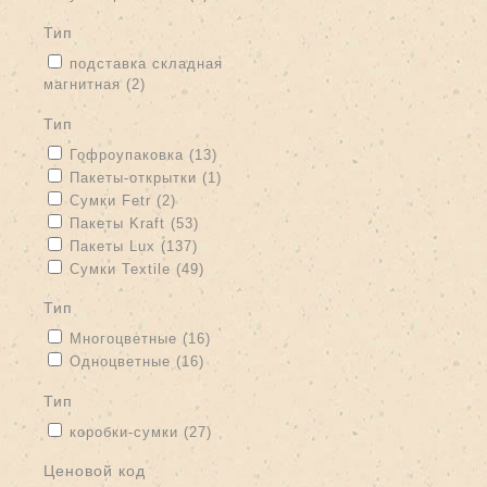
тип
Apply подставка складная магнитная filter
подставка складная
магнитная (2)
Apply подставка складная магнитная filter
тип
Apply Гофроупаковка filter
Apply Гофроупаковка filter
Гофроупаковка (13)
Apply Пакеты-открытки filter
Apply Пакеты-открытки filter
Пакеты-открытки (1)
Apply Сумки Fetr filter
Apply Сумки Fetr filter
Сумки Fetr (2)
Apply Пакеты Kraft filter
Apply Пакеты Kraft filter
Пакеты Kraft (53)
Apply Пакеты Lux filter
Apply Пакеты Lux filter
Пакеты Lux (137)
Apply Сумки Textile filter
Apply Сумки Textile filter
Сумки Textile (49)
тип
Apply Многоцветные filter
Apply Многоцветные filter
Многоцветные (16)
Apply Одноцветные filter
Apply Одноцветные filter
Одноцветные (16)
тип
Apply коробки-сумки filter
Apply коробки-сумки filter
коробки-сумки (27)
Ценовой код