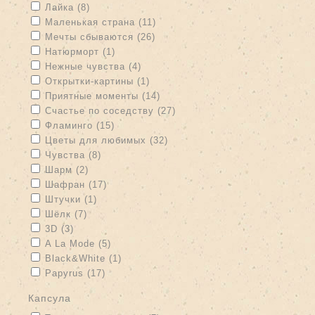
Apply Лайка filter
Apply Лайка filter
Лайка (8)
Apply Маленькая страна filter
Apply Маленькая страна filter
Маленькая страна (11)
Apply Мечты сбываются filter
Apply Мечты сбываются filter
Мечты сбываются (26)
Apply Натюрморт filter
Apply Натюрморт filter
Натюрморт (1)
Apply Нежные чувства filter
Apply Нежные чувства filter
Нежные чувства (4)
Apply Открытки-картины filter
Apply Открытки-картины filter
Открытки-картины (1)
Apply Приятные моменты filter
Apply Приятные моменты filter
Приятные моменты (14)
Apply Счастье по соседству filter
Apply Счастье по соседству
Счастье по соседству (27)
filter
Apply Фламинго filter
Apply Фламинго filter
Фламинго (15)
Apply Цветы для любимых filter
Apply Цветы для любимых
Цветы для любимых (32)
filter
Apply Чувства filter
Apply Чувства filter
Чувства (8)
Apply Шарм filter
Apply Шарм filter
Шарм (2)
Apply Шафран filter
Apply Шафран filter
Шафран (17)
Apply Штучки filter
Apply Штучки filter
Штучки (1)
Apply Шёлк filter
Apply Шёлк filter
Шёлк (7)
Apply 3D filter
Apply 3D filter
3D (3)
Apply A La Mode filter
Apply A La Mode filter
A La Mode (5)
Apply Black&White filter
Apply Black&White filter
Black&White (1)
Apply Papyrus filter
Apply Papyrus filter
Papyrus (17)
капсула