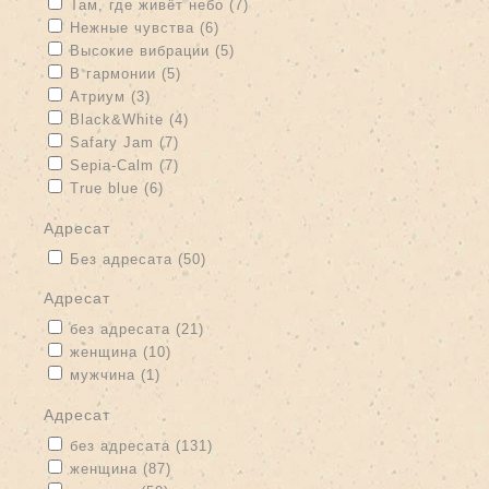
Apply Там, где живёт небо filter
Apply Там, где живёт небо filter
Там, где живёт небо (7)
Apply Нежные чувства filter
Apply Нежные чувства filter
Нежные чувства (6)
Apply Высокие вибрации filter
Apply Высокие вибрации filter
Высокие вибрации (5)
Apply В гармонии filter
Apply В гармонии filter
В гармонии (5)
Apply Атриум filter
Apply Атриум filter
Атриум (3)
Apply Black&White filter
Apply Black&White filter
Black&White (4)
Apply Safary Jam filter
Apply Safary Jam filter
Safary Jam (7)
Apply Sepia-Calm filter
Apply Sepia-Calm filter
Sepia-Calm (7)
Apply True blue filter
Apply True blue filter
True blue (6)
адресат
Apply Без адресата filter
Apply Без адресата filter
Без адресата (50)
адресат
Apply без адресата filter
Apply без адресата filter
без адресата (21)
Apply женщина filter
Apply женщина filter
женщина (10)
Apply мужчина filter
Apply мужчина filter
мужчина (1)
адресат
Apply без адресата filter
Apply без адресата filter
без адресата (131)
Apply женщина filter
Apply женщина filter
женщина (87)