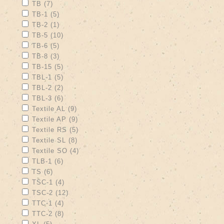
Apply TB filter
Apply TB filter
TB (7)
Apply TB-1 filter
Apply TB-1 filter
TB-1 (5)
Apply TB-2 filter
Apply TB-2 filter
TB-2 (1)
Apply TB-5 filter
Apply TB-5 filter
TB-5 (10)
Apply TB-6 filter
Apply TB-6 filter
TB-6 (5)
Apply TB-8 filter
Apply TB-8 filter
TB-8 (3)
Apply TB-15 filter
Apply TB-15 filter
TB-15 (5)
Apply TBL-1 filter
Apply TBL-1 filter
TBL-1 (5)
Apply TBL-2 filter
Apply TBL-2 filter
TBL-2 (2)
Apply TBL-3 filter
Apply TBL-3 filter
TBL-3 (6)
Apply Textile AL filter
Apply Textile AL filter
Textile AL (9)
Apply Textile AP filter
Apply Textile AP filter
Textile AP (9)
Apply Textile RS filter
Apply Textile RS filter
Textile RS (5)
Apply Textile SL filter
Apply Textile SL filter
Textile SL (8)
Apply Textile SO filter
Apply Textile SO filter
Textile SO (4)
Apply TLB-1 filter
Apply TLB-1 filter
TLB-1 (6)
Apply TS filter
Apply TS filter
TS (6)
Apply TSC-1 filter
Apply TSC-1 filter
TSC-1 (4)
Apply TSC-2 filter
Apply TSC-2 filter
TSC-2 (12)
Apply TTC-1 filter
Apply TTC-1 filter
TTC-1 (4)
Apply TTC-2 filter
Apply TTC-2 filter
TTC-2 (8)
Apply XL filter
Apply XL filter