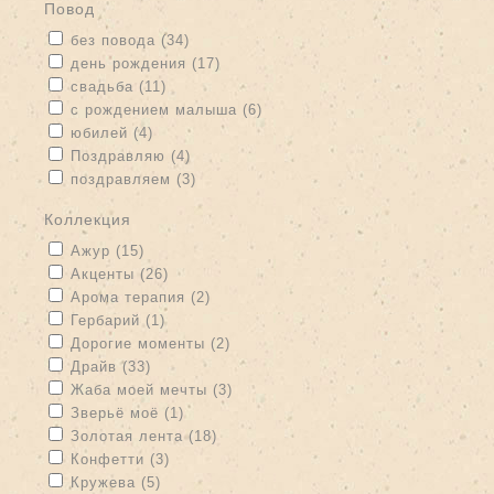
Повод
Apply без повода filter
Apply без повода filter
без повода (34)
Apply день рождения filter
Apply день рождения filter
день рождения (17)
Apply свадьба filter
Apply свадьба filter
свадьба (11)
Apply с рождением малыша filter
Apply с рождением малыша
с рождением малыша (6)
filter
Apply юбилей filter
Apply юбилей filter
юбилей (4)
Apply Поздравляю filter
Apply Поздравляю filter
Поздравляю (4)
Apply поздравляем filter
Apply поздравляем filter
поздравляем (3)
Коллекция
Apply Ажур filter
Apply Ажур filter
Ажур (15)
Apply Акценты filter
Apply Акценты filter
Акценты (26)
Apply Арома терапия filter
Apply Арома терапия filter
Арома терапия (2)
Apply Гербарий filter
Apply Гербарий filter
Гербарий (1)
Apply Дорогие моменты filter
Apply Дорогие моменты filter
Дорогие моменты (2)
Apply Драйв filter
Apply Драйв filter
Драйв (33)
Apply Жаба моей мечты filter
Apply Жаба моей мечты filter
Жаба моей мечты (3)
Apply Зверьё моё filter
Apply Зверьё моё filter
Зверьё моё (1)
Apply Золотая лента filter
Apply Золотая лента filter
Золотая лента (18)
Apply Конфетти filter
Apply Конфетти filter
Конфетти (3)
Apply Кружева filter
Apply Кружева filter
Кружева (5)