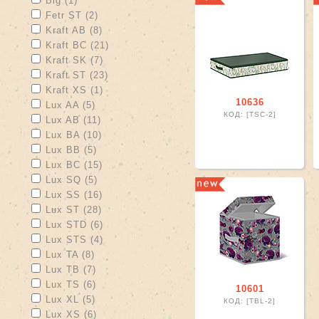
Big (1)
Apply Fetr ST filter
Apply Fetr ST filter
Fetr ST (2)
Apply Kraft AB filter
Apply Kraft AB filter
Kraft AB (8)
Apply Kraft BC filter
Apply Kraft BC filter
Kraft BC (21)
Apply Kraft SK filter
Apply Kraft SK filter
Kraft SK (7)
Apply Kraft ST filter
Apply Kraft ST filter
Kraft ST (23)
Apply Kraft XS filter
Apply Kraft XS filter
Kraft XS (1)
10636
Apply Lux AA filter
Apply Lux AA filter
Lux AA (5)
КОД: [TSC-2]
Apply Lux AB filter
Apply Lux AB filter
Lux AB (11)
Apply Lux BA filter
Apply Lux BA filter
Lux BA (10)
Apply Lux BB filter
Apply Lux BB filter
Lux BB (5)
Apply Lux BC filter
Apply Lux BC filter
Lux BC (15)
Apply Lux SQ filter
Apply Lux SQ filter
Lux SQ (5)
Apply Lux SS filter
Apply Lux SS filter
Lux SS (16)
Apply Lux ST filter
Apply Lux ST filter
Lux ST (28)
Apply Lux STD filter
Apply Lux STD filter
Lux STD (6)
Apply Lux STS filter
Apply Lux STS filter
Lux STS (4)
Apply Lux TA filter
Apply Lux TA filter
Lux TA (8)
Apply Lux TB filter
Apply Lux TB filter
Lux TB (7)
Apply Lux TS filter
Apply Lux TS filter
Lux TS (6)
10601
Apply Lux XL filter
Apply Lux XL filter
Lux XL (5)
КОД: [TBL-2]
Apply Lux XS filter
Apply Lux XS filter
Lux XS (6)