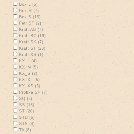
Apply Box L filter
Apply Box L filter
Box L (5)
Apply Box M filter
Apply Box M filter
Box M (7)
Apply Box S filter
Apply Box S filter
Box S (15)
Apply Fetr ST filter
Apply Fetr ST filter
Fetr ST (2)
Apply Kraft AB filter
Apply Kraft AB filter
Kraft AB (7)
Apply Kraft BC filter
Apply Kraft BC filter
Kraft BC (19)
Apply Kraft SK filter
Apply Kraft SK filter
Kraft SK (7)
Apply Kraft ST filter
Apply Kraft ST filter
Kraft ST (23)
Apply Kraft XS filter
Apply Kraft XS filter
Kraft XS (1)
Apply KX_L filter
Apply KX_L filter
KX_L (4)
Apply KX_M filter
Apply KX_M filter
KX_M (5)
Apply KX_S filter
Apply KX_S filter
KX_S (2)
Apply KX_XL filter
Apply KX_XL filter
KX_XL (5)
Apply KX_XS filter
Apply KX_XS filter
KX_XS (5)
Apply Probka SP filter
Apply Probka SP filter
Probka SP (7)
Apply SQ filter
Apply SQ filter
SQ (5)
Apply SS filter
Apply SS filter
SS (16)
Apply ST filter
Apply ST filter
ST (28)
Apply STD filter
Apply STD filter
STD (6)
Apply STS filter
Apply STS filter
STS (4)
Apply TA filter
Apply TA filter
TA (8)