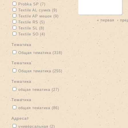
Apply Probka SP filter
Apply Probka SP filter
Probka SP (7)
Apply Textile AL сумка filter
Apply Textile AL сумка filter
Textile AL сумка (9)
Apply Textile AP мешок filter
Apply Textile AP мешок filter
Textile AP мешок (9)
« первая
‹ пр
Apply Textile RS filter
Apply Textile RS filter
Textile RS (5)
Страницы
Apply Textile SL filter
Apply Textile SL filter
Textile SL (8)
Apply Textile SO filter
Apply Textile SO filter
Textile SO (4)
тематика
Apply Общая тематика filter
Apply Общая тематика filter
Общая тематика (318)
тематика
Apply Общая тематика filter
Apply Общая тематика filter
Общая тематика (255)
тематика
Apply общая тематика filter
Apply общая тематика filter
общая тематика (27)
Тематика
Apply общая тематика filter
Apply общая тематика filter
общая тематика (86)
адресат
Apply универсальная filter
Apply универсальная filter
универсальная (2)