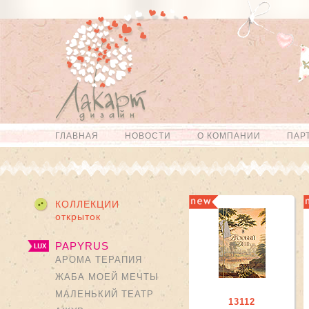
Перейти к
Skip to
основному
navigation
содержанию
ГЛАВНАЯ
НОВОСТИ
О КОМПАНИИ
ПАР
Главное меню
КОЛЛЕКЦИИ
открыток
PAPYRUS
АРОМА ТЕРАПИЯ
ЖАБА МОЕЙ МЕЧТЫ
МАЛЕНЬКИЙ ТЕАТР
13112