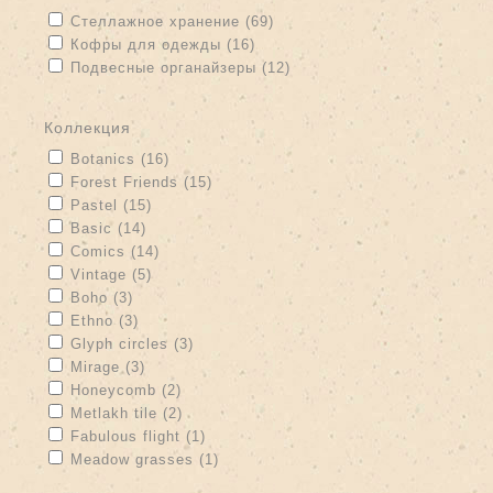
Apply Стеллажное хранение filter
Apply Стеллажное хранение
Стеллажное хранение (69)
filter
Apply Кофры для одежды filter
Apply Кофры для одежды filter
Кофры для одежды (16)
Apply Подвесные органайзеры filter
Подвесные органайзеры (12)
Apply Подвесные органайзеры filter
коллекция
Apply Botanics filter
Apply Botanics filter
Botanics (16)
Apply Forest Friends filter
Apply Forest Friends filter
Forest Friends (15)
Apply Pastel filter
Apply Pastel filter
Pastel (15)
Apply Basic filter
Apply Basic filter
Basic (14)
Apply Comics filter
Apply Comics filter
Comics (14)
Apply Vintage filter
Apply Vintage filter
Vintage (5)
Apply Boho filter
Apply Boho filter
Boho (3)
Apply Ethno filter
Apply Ethno filter
Ethno (3)
Apply Glyph circles filter
Apply Glyph circles filter
Glyph circles (3)
Apply Mirage filter
Apply Mirage filter
Mirage (3)
Apply Honeycomb filter
Apply Honeycomb filter
Honeycomb (2)
Apply Metlakh tile filter
Apply Metlakh tile filter
Metlakh tile (2)
Apply Fabulous flight filter
Apply Fabulous flight filter
Fabulous flight (1)
Apply Meadow grasses filter
Apply Meadow grasses filter
Meadow grasses (1)