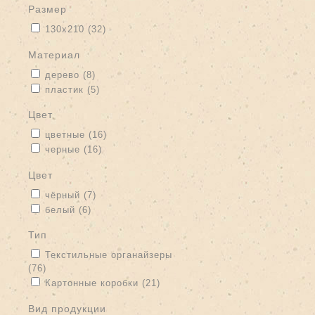
размер
Apply 130х210 filter
Apply 130х210 filter
130х210 (32)
материал
Apply дерево filter
Apply дерево filter
дерево (8)
Apply пластик filter
Apply пластик filter
пластик (5)
цвет
Apply цветные filter
Apply цветные filter
цветные (16)
Apply черные filter
Apply черные filter
черные (16)
цвет
Apply чёрный filter
Apply чёрный filter
чёрный (7)
Apply белый filter
Apply белый filter
белый (6)
тип
Apply Текстильные органайзеры filter
Текстильные органайзеры
(76)
Apply Текстильные органайзеры filter
Apply Картонные коробки filter
Apply Картонные коробки filter
Картонные коробки (21)
вид продукции