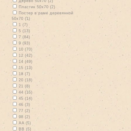
Apply Дерево 50х70 filter
Apply Дерево 50х70 filter
Дерево 50х70 (2)
Apply Пластик 50х70 filter
Apply Пластик 50х70 filter
Пластик 50х70 (2)
Apply Постер в раме деревянной 50х70 filter
Постер в раме деревянной
50х70 (1)
Apply Постер в раме деревянной 50х70 filter
Apply 1 filter
Apply 1 filter
1 (7)
Apply 5 filter
Apply 5 filter
5 (13)
Apply 7 filter
Apply 7 filter
7 (84)
Apply 9 filter
Apply 9 filter
9 (93)
Apply 10 filter
Apply 10 filter
10 (70)
Apply 12 filter
Apply 12 filter
12 (42)
Apply 14 filter
Apply 14 filter
14 (49)
Apply 15 filter
Apply 15 filter
15 (13)
Apply 18 filter
Apply 18 filter
18 (7)
Apply 20 filter
Apply 20 filter
20 (18)
Apply 21 filter
Apply 21 filter
21 (8)
Apply 44 filter
Apply 44 filter
44 (15)
Apply 45 filter
Apply 45 filter
45 (14)
Apply 46 filter
Apply 46 filter
46 (3)
Apply 77 filter
Apply 77 filter
77 (2)
Apply 98 filter
Apply 98 filter
98 (2)
Apply AA filter
Apply AA filter
AA (5)
Apply BB filter
Apply BB filter
BB (5)