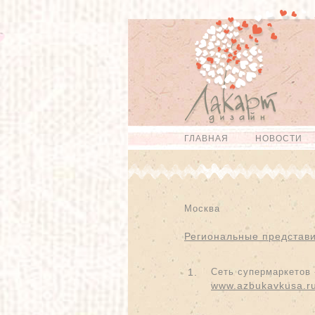
Перейти к
Skip to
основному
navigation
содержанию
ГЛАВНАЯ
НОВОСТИ
Главное меню
Москва
Региональные представ
1.
Сеть супермаркетов 
www.azbukavkusa.r