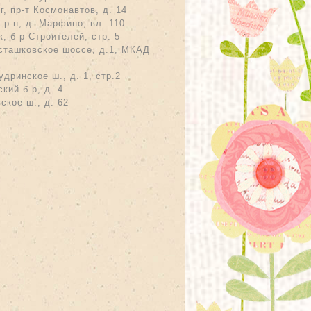
рг, пр-т Космонавтов, д. 14
 р-н, д. Марфино, вл. 110
к, б-р Строителей, стр. 5
сташковское шоссе, д.1, МКАД
удринское ш., д. 1, стр.2
кий б-р, д. 4
ское ш., д. 62