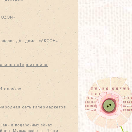
«
OZON
»
товаров для дома- «АКСОН»
газинов «Территория»
Иголочка»
народная сеть гипермаркетов
шан» в подарочных зонах:
й р-н, Мурманское ш., 12 км