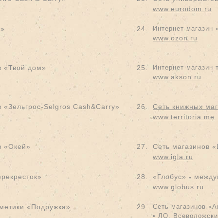
www.eurodom.ru
н»
24.
Интернет магазин 
www.ozon.ru
в «Твой дом»
25.
Интернет магазин 
www.akson.ru
 «Зельгрос-Selgros Cash&Carry»
26.
Сеть книжных ма
www.territoria.me
в «Окей»
27.
Сеть магазинов «
www.igla.ru
ерекресток»
28.
«Глобус»
- между
www.globus.ru
сметики «Подружка»
29.
Сеть магазинов «А
• ЛО,
Всеволожски