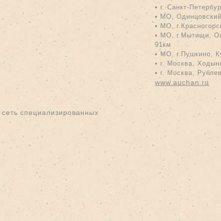
• г. Санкт-Петербу
• МО, Одинцовский
• МО, г.Красногорс
• МО, г.Мытищи, О
91км
• МО, г.Пушкино, К
• г. Москва, Ходынс
•
г. Москва, Рублев
www.
auchan.ru
 сеть специализированных