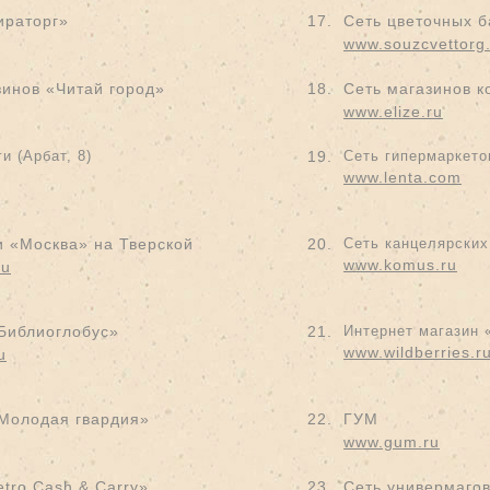
ираторг»
17.
Сеть цветочных
www.souzcvettorg
зинов «Читай город»
18.
Сеть магазинов к
www.elize.ru
и (Арбат, 8)
19.
Сеть гипермаркето
www.lenta.com
и «Москва» на Тверской
20.
Сеть канцелярских
www.komus.ru
ru
Библиоглобус»
21.
Интернет магазин 
www.wildberries.r
u
Молодая гвардия»
22.
ГУМ
www.gum.ru
tro Cash & Carry»
23.
Сеть универмаго