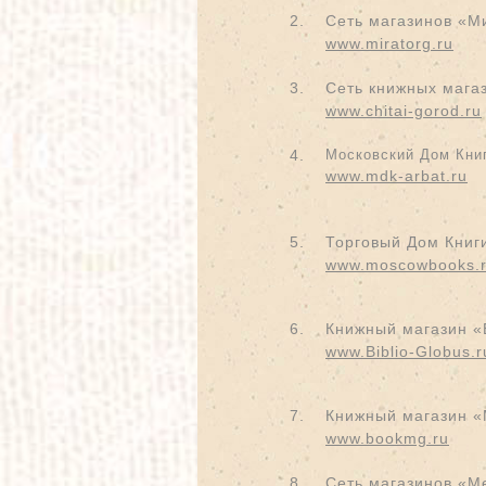
2.
Сеть магазинов «М
www.miratorg.ru
3.
Сеть книжных мага
www.chitai-gorod.ru
4.
Московский Дом Книг
www.mdk-arbat.ru
5.
Торговый Дом Книг
www.moscowbooks.
6.
Книжный магазин «
www.Biblio-Globus.r
7.
Книжный магазин «
www.bookmg.ru
8.
Сеть магазинов «Me