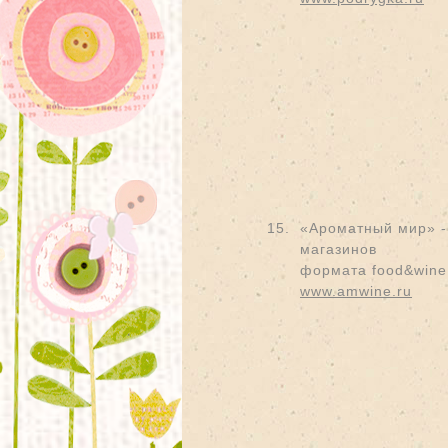
15.
«Ароматный мир» -
магазинов
формата food&wine
www.amwine.ru