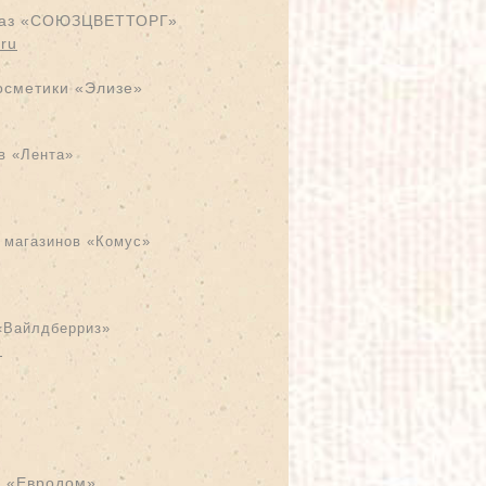
 баз «СОЮЗЦВЕТТОРГ»
.ru
осметики «Элизе»
в «Лента»
 магазинов «Комус»
«Вайлдберриз»
u
в «Евродом»