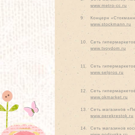
www.metro-cc.ru
9.
Концерн «Стокман
www.stockmann.ru
10.
Сеть гипермаркето
www.tvoydom.ru
11.
Сеть гипермаркетов
www.selgros.ru
12.
Сеть гипермаркето
www.okmarket.ru
13.
Сеть магазинов «П
www.perekrestok.ru
14.
Сеть магазинов ко
www.podrygka.ru