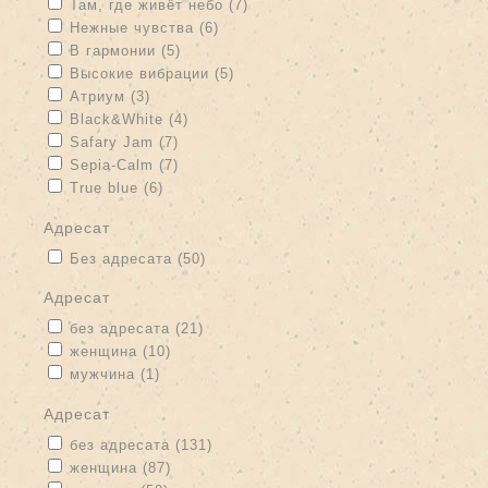
Apply Там, где живёт небо filter
Apply Там, где живёт небо filter
Там, где живёт небо (7)
Apply Нежные чувства filter
Apply Нежные чувства filter
Нежные чувства (6)
Apply В гармонии filter
Apply В гармонии filter
В гармонии (5)
Apply Высокие вибрации filter
Apply Высокие вибрации filter
Высокие вибрации (5)
Apply Атриум filter
Apply Атриум filter
Атриум (3)
Apply Black&White filter
Apply Black&White filter
Black&White (4)
Apply Safary Jam filter
Apply Safary Jam filter
Safary Jam (7)
Apply Sepia-Calm filter
Apply Sepia-Calm filter
Sepia-Calm (7)
Apply True blue filter
Apply True blue filter
True blue (6)
адресат
Apply Без адресата filter
Apply Без адресата filter
Без адресата (50)
адресат
Apply без адресата filter
Apply без адресата filter
без адресата (21)
Apply женщина filter
Apply женщина filter
женщина (10)
Apply мужчина filter
Apply мужчина filter
мужчина (1)
адресат
Apply без адресата filter
Apply без адресата filter
без адресата (131)
Apply женщина filter
Apply женщина filter
женщина (87)