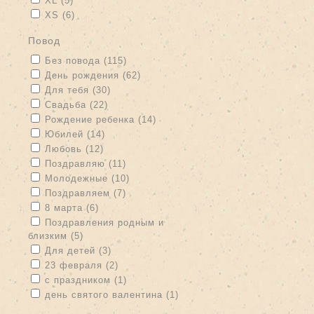
XL (5)
Apply XS filter
Apply XS filter
XS (6)
повод
Apply Без повода filter
Apply Без повода filter
Без повода (115)
Apply День рождения filter
Apply День рождения filter
День рождения (62)
Apply Для тебя filter
Apply Для тебя filter
Для тебя (30)
Apply Свадьба filter
Apply Свадьба filter
Свадьба (22)
Apply Рождение ребенка filter
Apply Рождение ребенка filter
Рождение ребенка (14)
Apply Юбилей filter
Apply Юбилей filter
Юбилей (14)
Apply Любовь filter
Apply Любовь filter
Любовь (12)
Apply Поздравляю filter
Apply Поздравляю filter
Поздравляю (11)
Apply Молодежные filter
Apply Молодежные filter
Молодежные (10)
Apply Поздравляем filter
Apply Поздравляем filter
Поздравляем (7)
Apply 8 марта filter
Apply 8 марта filter
8 марта (6)
Apply Поздравления родным и близким filter
Поздравления родным и
близким (5)
Apply Поздравления родным и близким filter
Apply Для детей filter
Apply Для детей filter
Для детей (3)
Apply 23 февраля filter
Apply 23 февраля filter
23 февраля (2)
Apply с праздником filter
Apply с праздником filter
с праздником (1)
Apply день святого валентина filter
Apply день святого
день святого валентина (1)
валентина filter