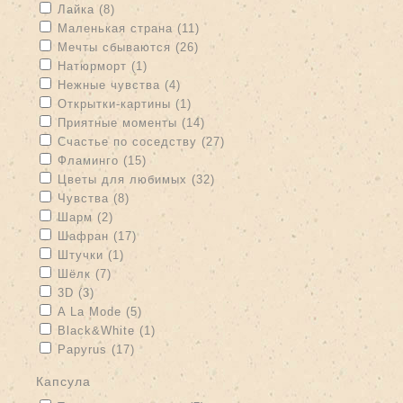
Apply Лайка filter
Apply Лайка filter
Лайка (8)
Apply Маленькая страна filter
Apply Маленькая страна filter
Маленькая страна (11)
Apply Мечты сбываются filter
Apply Мечты сбываются filter
Мечты сбываются (26)
Apply Натюрморт filter
Apply Натюрморт filter
Натюрморт (1)
Apply Нежные чувства filter
Apply Нежные чувства filter
Нежные чувства (4)
Apply Открытки-картины filter
Apply Открытки-картины filter
Открытки-картины (1)
Apply Приятные моменты filter
Apply Приятные моменты filter
Приятные моменты (14)
Apply Счастье по соседству filter
Apply Счастье по соседству
Счастье по соседству (27)
filter
Apply Фламинго filter
Apply Фламинго filter
Фламинго (15)
Apply Цветы для любимых filter
Apply Цветы для любимых
Цветы для любимых (32)
filter
Apply Чувства filter
Apply Чувства filter
Чувства (8)
Apply Шарм filter
Apply Шарм filter
Шарм (2)
Apply Шафран filter
Apply Шафран filter
Шафран (17)
Apply Штучки filter
Apply Штучки filter
Штучки (1)
Apply Шёлк filter
Apply Шёлк filter
Шёлк (7)
Apply 3D filter
Apply 3D filter
3D (3)
Apply A La Mode filter
Apply A La Mode filter
A La Mode (5)
Apply Black&White filter
Apply Black&White filter
Black&White (1)
Apply Papyrus filter
Apply Papyrus filter
Papyrus (17)
капсула