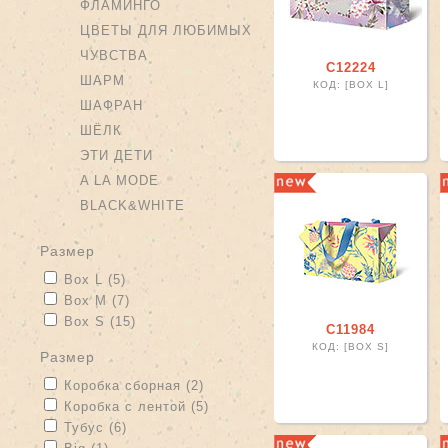
ФЛАМИНГО
ЦВЕТЫ ДЛЯ ЛЮБИМЫХ
ЧУВСТВА
С12224
ШАРМ
КОД: [BOX L]
ШАФРАН
ШЁЛК
ЭТИ ДЕТИ
A LA MODE
BLACK&WHITE
размер
Apply Box L filter
Apply Box L filter
Box L (5)
Apply Box M filter
Apply Box M filter
Box M (7)
Apply Box S filter
Apply Box S filter
Box S (15)
С11984
КОД: [BOX S]
размер
Apply Коробка сборная filter
Apply Коробка сборная filter
Коробка сборная (2)
Apply Коробка с лентой filter
Apply Коробка с лентой filter
Коробка с лентой (5)
Apply Тубус filter
Apply Тубус filter
Тубус (6)
Apply Big filter
Apply Big filter