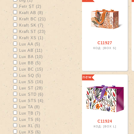
Big (1)
Apply Fetr ST filter
Apply Fetr ST filter
Fetr ST (2)
Apply Kraft AB filter
Apply Kraft AB filter
Kraft AB (8)
Apply Kraft BC filter
Apply Kraft BC filter
Kraft BC (21)
Apply Kraft SK filter
Apply Kraft SK filter
Kraft SK (7)
Apply Kraft ST filter
Apply Kraft ST filter
Kraft ST (23)
Apply Kraft XS filter
Apply Kraft XS filter
Kraft XS (1)
С11927
Apply Lux AA filter
Apply Lux AA filter
Lux AA (5)
КОД: [BOX S]
Apply Lux AB filter
Apply Lux AB filter
Lux AB (11)
Apply Lux BA filter
Apply Lux BA filter
Lux BA (10)
Apply Lux BB filter
Apply Lux BB filter
Lux BB (5)
Apply Lux BC filter
Apply Lux BC filter
Lux BC (15)
Apply Lux SQ filter
Apply Lux SQ filter
Lux SQ (5)
Apply Lux SS filter
Apply Lux SS filter
Lux SS (16)
Apply Lux ST filter
Apply Lux ST filter
Lux ST (28)
Apply Lux STD filter
Apply Lux STD filter
Lux STD (6)
Apply Lux STS filter
Apply Lux STS filter
Lux STS (4)
Apply Lux TA filter
Apply Lux TA filter
Lux TA (8)
Apply Lux TB filter
Apply Lux TB filter
Lux TB (7)
Apply Lux TS filter
Apply Lux TS filter
Lux TS (6)
С11924
Apply Lux XL filter
Apply Lux XL filter
Lux XL (5)
КОД: [BOX L]
Apply Lux XS filter
Apply Lux XS filter
Lux XS (6)