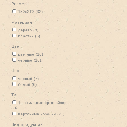
размер
Apply 130х210 filter
Apply 130х210 filter
130х210 (32)
материал
Apply дерево filter
Apply дерево filter
дерево (8)
Apply пластик filter
Apply пластик filter
пластик (5)
цвет
Apply цветные filter
Apply цветные filter
цветные (16)
Apply черные filter
Apply черные filter
черные (16)
цвет
Apply чёрный filter
Apply чёрный filter
чёрный (7)
Apply белый filter
Apply белый filter
белый (6)
тип
Apply Текстильные органайзеры filter
Текстильные органайзеры
(76)
Apply Текстильные органайзеры filter
Apply Картонные коробки filter
Apply Картонные коробки filter
Картонные коробки (21)
вид продукции