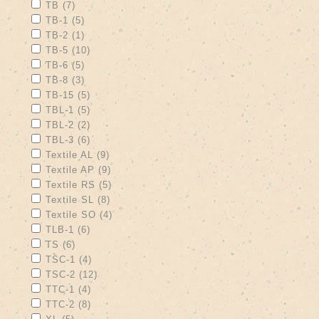
Apply TB filter
Apply TB filter
TB (7)
Apply TB-1 filter
Apply TB-1 filter
TB-1 (5)
Apply TB-2 filter
Apply TB-2 filter
TB-2 (1)
Apply TB-5 filter
Apply TB-5 filter
TB-5 (10)
Apply TB-6 filter
Apply TB-6 filter
TB-6 (5)
Apply TB-8 filter
Apply TB-8 filter
TB-8 (3)
Apply TB-15 filter
Apply TB-15 filter
TB-15 (5)
Apply TBL-1 filter
Apply TBL-1 filter
TBL-1 (5)
Apply TBL-2 filter
Apply TBL-2 filter
TBL-2 (2)
Apply TBL-3 filter
Apply TBL-3 filter
TBL-3 (6)
Apply Textile AL filter
Apply Textile AL filter
Textile AL (9)
Apply Textile AP filter
Apply Textile AP filter
Textile AP (9)
Apply Textile RS filter
Apply Textile RS filter
Textile RS (5)
Apply Textile SL filter
Apply Textile SL filter
Textile SL (8)
Apply Textile SO filter
Apply Textile SO filter
Textile SO (4)
Apply TLB-1 filter
Apply TLB-1 filter
TLB-1 (6)
Apply TS filter
Apply TS filter
TS (6)
Apply TSC-1 filter
Apply TSC-1 filter
TSC-1 (4)
Apply TSC-2 filter
Apply TSC-2 filter
TSC-2 (12)
Apply TTC-1 filter
Apply TTC-1 filter
TTC-1 (4)
Apply TTC-2 filter
Apply TTC-2 filter
TTC-2 (8)
Apply XL filter
Apply XL filter