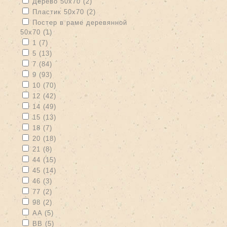
Apply Дерево 50х70 filter
Apply Дерево 50х70 filter
Дерево 50х70 (2)
Apply Пластик 50х70 filter
Apply Пластик 50х70 filter
Пластик 50х70 (2)
Apply Постер в раме деревянной 50х70 filter
Постер в раме деревянной
50х70 (1)
Apply Постер в раме деревянной 50х70 filter
Apply 1 filter
Apply 1 filter
1 (7)
Apply 5 filter
Apply 5 filter
5 (13)
Apply 7 filter
Apply 7 filter
7 (84)
Apply 9 filter
Apply 9 filter
9 (93)
Apply 10 filter
Apply 10 filter
10 (70)
Apply 12 filter
Apply 12 filter
12 (42)
Apply 14 filter
Apply 14 filter
14 (49)
Apply 15 filter
Apply 15 filter
15 (13)
Apply 18 filter
Apply 18 filter
18 (7)
Apply 20 filter
Apply 20 filter
20 (18)
Apply 21 filter
Apply 21 filter
21 (8)
Apply 44 filter
Apply 44 filter
44 (15)
Apply 45 filter
Apply 45 filter
45 (14)
Apply 46 filter
Apply 46 filter
46 (3)
Apply 77 filter
Apply 77 filter
77 (2)
Apply 98 filter
Apply 98 filter
98 (2)
Apply AA filter
Apply AA filter
AA (5)
Apply BB filter
Apply BB filter
BB (5)