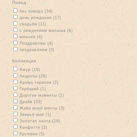
Повод
Apply без повода filter
Apply без повода filter
без повода (34)
Apply день рождения filter
Apply день рождения filter
день рождения (17)
Apply свадьба filter
Apply свадьба filter
свадьба (11)
Apply с рождением малыша filter
Apply с рождением малыша
с рождением малыша (6)
filter
Apply юбилей filter
Apply юбилей filter
юбилей (4)
Apply Поздравляю filter
Apply Поздравляю filter
Поздравляю (4)
Apply поздравляем filter
Apply поздравляем filter
поздравляем (3)
Коллекция
Apply Ажур filter
Apply Ажур filter
Ажур (15)
Apply Акценты filter
Apply Акценты filter
Акценты (26)
Apply Арома терапия filter
Apply Арома терапия filter
Арома терапия (2)
Apply Гербарий filter
Apply Гербарий filter
Гербарий (1)
Apply Дорогие моменты filter
Apply Дорогие моменты filter
Дорогие моменты (2)
Apply Драйв filter
Apply Драйв filter
Драйв (33)
Apply Жаба моей мечты filter
Apply Жаба моей мечты filter
Жаба моей мечты (3)
Apply Зверьё моё filter
Apply Зверьё моё filter
Зверьё моё (1)
Apply Золотая лента filter
Apply Золотая лента filter
Золотая лента (18)
Apply Конфетти filter
Apply Конфетти filter
Конфетти (3)
Apply Кружева filter
Apply Кружева filter
Кружева (5)