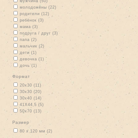
Apply мужчина filter
Apply мужчина filter
мужчина (50)
Apply молодожёны filter
Apply молодожёны filter
молодожёны (22)
Apply родители filter
Apply родители filter
родители (12)
Apply ребёнок filter
Apply ребёнок filter
ребёнок (3)
Apply мама filter
Apply мама filter
мама (3)
Apply подруга / друг filter
Apply подруга / друг filter
подруга / друг (3)
Apply папа filter
Apply папа filter
папа (2)
Apply мальчик filter
Apply мальчик filter
мальчик (2)
Apply дети filter
Apply дети filter
дети (1)
Apply девочка filter
Apply девочка filter
девочка (1)
Apply дочь filter
Apply дочь filter
дочь (1)
формат
Apply 20x30 filter
Apply 20x30 filter
20x30 (11)
Apply 30x30 filter
Apply 30x30 filter
30x30 (20)
Apply 30x40 filter
Apply 30x40 filter
30x40 (14)
Apply 41Х44,5 filter
Apply 41Х44,5 filter
41Х44,5 (5)
Apply 50x70 filter
Apply 50x70 filter
50x70 (13)
размер
Apply 80 х 120 мм filter
Apply 80 х 120 мм filter
80 х 120 мм (2)