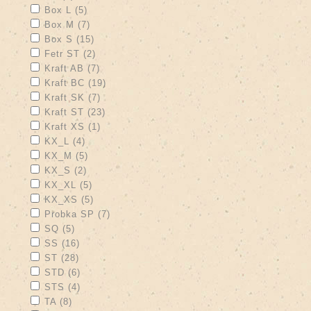
Apply Box L filter
Apply Box L filter
Box L (5)
Apply Box M filter
Apply Box M filter
Box M (7)
Apply Box S filter
Apply Box S filter
Box S (15)
Apply Fetr ST filter
Apply Fetr ST filter
Fetr ST (2)
Apply Kraft AB filter
Apply Kraft AB filter
Kraft AB (7)
Apply Kraft BC filter
Apply Kraft BC filter
Kraft BC (19)
Apply Kraft SK filter
Apply Kraft SK filter
Kraft SK (7)
Apply Kraft ST filter
Apply Kraft ST filter
Kraft ST (23)
Apply Kraft XS filter
Apply Kraft XS filter
Kraft XS (1)
Apply KX_L filter
Apply KX_L filter
KX_L (4)
Apply KX_M filter
Apply KX_M filter
KX_M (5)
Apply KX_S filter
Apply KX_S filter
KX_S (2)
Apply KX_XL filter
Apply KX_XL filter
KX_XL (5)
Apply KX_XS filter
Apply KX_XS filter
KX_XS (5)
Apply Probka SP filter
Apply Probka SP filter
Probka SP (7)
Apply SQ filter
Apply SQ filter
SQ (5)
Apply SS filter
Apply SS filter
SS (16)
Apply ST filter
Apply ST filter
ST (28)
Apply STD filter
Apply STD filter
STD (6)
Apply STS filter
Apply STS filter
STS (4)
Apply TA filter
Apply TA filter
TA (8)