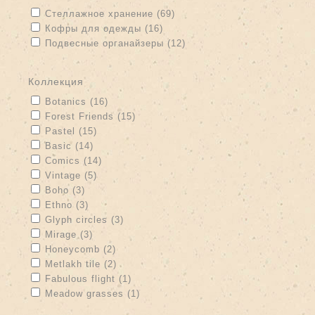
Apply Стеллажное хранение filter
Apply Стеллажное хранение
Стеллажное хранение (69)
filter
Apply Кофры для одежды filter
Apply Кофры для одежды filter
Кофры для одежды (16)
Apply Подвесные органайзеры filter
Подвесные органайзеры (12)
Apply Подвесные органайзеры filter
коллекция
Apply Botanics filter
Apply Botanics filter
Botanics (16)
Apply Forest Friends filter
Apply Forest Friends filter
Forest Friends (15)
Apply Pastel filter
Apply Pastel filter
Pastel (15)
Apply Basic filter
Apply Basic filter
Basic (14)
Apply Comics filter
Apply Comics filter
Comics (14)
Apply Vintage filter
Apply Vintage filter
Vintage (5)
Apply Boho filter
Apply Boho filter
Boho (3)
Apply Ethno filter
Apply Ethno filter
Ethno (3)
Apply Glyph circles filter
Apply Glyph circles filter
Glyph circles (3)
Apply Mirage filter
Apply Mirage filter
Mirage (3)
Apply Honeycomb filter
Apply Honeycomb filter
Honeycomb (2)
Apply Metlakh tile filter
Apply Metlakh tile filter
Metlakh tile (2)
Apply Fabulous flight filter
Apply Fabulous flight filter
Fabulous flight (1)
Apply Meadow grasses filter
Apply Meadow grasses filter
Meadow grasses (1)