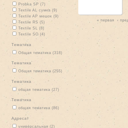
Apply Probka SP filter
Apply Probka SP filter
Probka SP (7)
Apply Textile AL сумка filter
Apply Textile AL сумка filter
Textile AL сумка (9)
Apply Textile AP мешок filter
Apply Textile AP мешок filter
Textile AP мешок (9)
« первая
‹ пр
Apply Textile RS filter
Apply Textile RS filter
Textile RS (5)
Страницы
Apply Textile SL filter
Apply Textile SL filter
Textile SL (8)
Apply Textile SO filter
Apply Textile SO filter
Textile SO (4)
тематика
Apply Общая тематика filter
Apply Общая тематика filter
Общая тематика (318)
тематика
Apply Общая тематика filter
Apply Общая тематика filter
Общая тематика (255)
тематика
Apply общая тематика filter
Apply общая тематика filter
общая тематика (27)
Тематика
Apply общая тематика filter
Apply общая тематика filter
общая тематика (86)
адресат
Apply универсальная filter
Apply универсальная filter
универсальная (2)