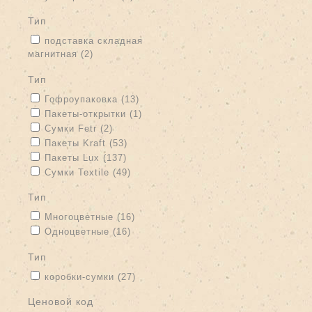
тип
Apply подставка складная магнитная filter
подставка складная
магнитная (2)
Apply подставка складная магнитная filter
тип
Apply Гофроупаковка filter
Apply Гофроупаковка filter
Гофроупаковка (13)
Apply Пакеты-открытки filter
Apply Пакеты-открытки filter
Пакеты-открытки (1)
Apply Сумки Fetr filter
Apply Сумки Fetr filter
Сумки Fetr (2)
Apply Пакеты Kraft filter
Apply Пакеты Kraft filter
Пакеты Kraft (53)
Apply Пакеты Lux filter
Apply Пакеты Lux filter
Пакеты Lux (137)
Apply Сумки Textile filter
Apply Сумки Textile filter
Сумки Textile (49)
тип
Apply Многоцветные filter
Apply Многоцветные filter
Многоцветные (16)
Apply Одноцветные filter
Apply Одноцветные filter
Одноцветные (16)
тип
Apply коробки-сумки filter
Apply коробки-сумки filter
коробки-сумки (27)
Ценовой код