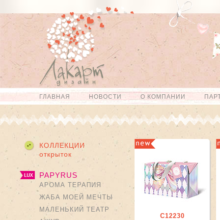
Перейти к
Skip to
основному
navigation
содержанию
ГЛАВНАЯ
НОВОСТИ
О КОМПАНИИ
ПАР
Главное меню
КОЛЛЕКЦИИ
открыток
PAPYRUS
АРОМА ТЕРАПИЯ
ЖАБА МОЕЙ МЕЧТЫ
МАЛЕНЬКИЙ ТЕАТР
С12230