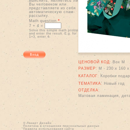
выяснить, являетесь ли
Вы человеком или
представляете из себя
автоматическую спам-
рассылку.
Math question
*
7 + 4 =
Solve this simple math problem
and enter the result. E.g. for
1+3, enter 4.
ЦЕНОВОЙ КОД:
Box M
РАЗМЕР:
M - 230 x 160 
КАТАЛОГ:
Коробки пода
ТЕМАТИКА:
Новый год
ОТДЕЛКА:
Матовая ламинация, дета
© Лакарт Дизайн
Политика в отношении персональных данных
Правила использования сайта