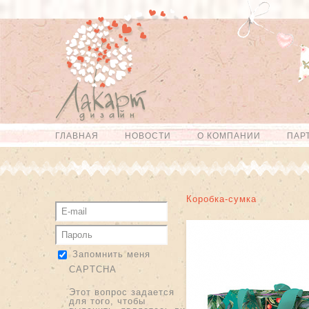
Перейти к
Skip to
основному
navigation
содержанию
ГЛАВНАЯ
НОВОСТИ
О КОМПАНИИ
ПАР
Главное меню
Коробка-сумка
Запомнить меня
CAPTCHA
Этот вопрос задается
для того, чтобы