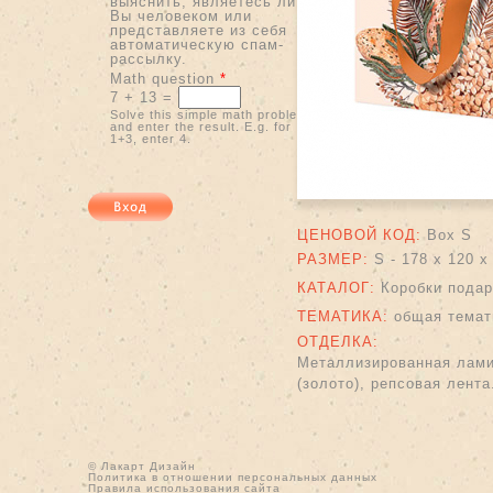
выяснить, являетесь ли
Вы человеком или
представляете из себя
автоматическую спам-
рассылку.
Math question
*
7 + 13 =
Solve this simple math problem
and enter the result. E.g. for
1+3, enter 4.
ЦЕНОВОЙ КОД:
Box S
РАЗМЕР:
S - 178 x 120 x
КАТАЛОГ:
Коробки пода
ТЕМАТИКА:
общая темат
ОТДЕЛКА:
Металлизированная ламин
(золото), репсовая лента
© Лакарт Дизайн
Политика в отношении персональных данных
Правила использования сайта