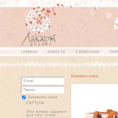
Перейти к
Skip to
основному
navigation
содержанию
ГЛАВНАЯ
НОВОСТИ
О КОМПАНИИ
ПАР
Главное меню
Коробка-сумка
Запомнить меня
CAPTCHA
Этот вопрос задается
для того, чтобы