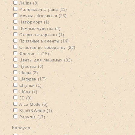
Apply Лайка filter
Apply Лайка filter
Лайка (8)
Apply Маленькая страна filter
Apply Маленькая страна filter
Маленькая страна (11)
Apply Мечты сбываются filter
Apply Мечты сбываются filter
Мечты сбываются (26)
Apply Натюрморт filter
Apply Натюрморт filter
Натюрморт (1)
Apply Нежные чувства filter
Apply Нежные чувства filter
Нежные чувства (4)
Apply Открытки-картины filter
Apply Открытки-картины filter
Открытки-картины (1)
Apply Приятные моменты filter
Apply Приятные моменты filter
Приятные моменты (14)
Apply Счастье по соседству filter
Apply Счастье по соседству
Счастье по соседству (28)
filter
Apply Фламинго filter
Apply Фламинго filter
Фламинго (15)
Apply Цветы для любимых filter
Apply Цветы для любимых
Цветы для любимых (32)
filter
Apply Чувства filter
Apply Чувства filter
Чувства (8)
Apply Шарм filter
Apply Шарм filter
Шарм (2)
Apply Шафран filter
Apply Шафран filter
Шафран (17)
Apply Штучки filter
Apply Штучки filter
Штучки (1)
Apply Шёлк filter
Apply Шёлк filter
Шёлк (7)
Apply 3D filter
Apply 3D filter
3D (3)
Apply A La Mode filter
Apply A La Mode filter
A La Mode (5)
Apply Black&White filter
Apply Black&White filter
Black&White (1)
Apply Papyrus filter
Apply Papyrus filter
Papyrus (17)
капсула