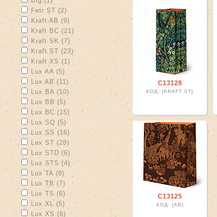
Big (1)
Apply Fetr ST filter
Apply Fetr ST filter
Fetr ST (2)
Apply Kraft AB filter
Apply Kraft AB filter
Kraft AB (9)
Apply Kraft BC filter
Apply Kraft BC filter
Kraft BC (21)
Apply Kraft SK filter
Apply Kraft SK filter
Kraft SK (7)
Apply Kraft ST filter
Apply Kraft ST filter
Kraft ST (23)
Apply Kraft XS filter
Apply Kraft XS filter
Kraft XS (1)
Apply Lux AA filter
Apply Lux AA filter
Lux AA (5)
Apply Lux AB filter
Apply Lux AB filter
Lux AB (11)
С13128
Apply Lux BA filter
Apply Lux BA filter
Lux BA (10)
КОД: [KRAFT ST]
Apply Lux BB filter
Apply Lux BB filter
Lux BB (5)
Apply Lux BC filter
Apply Lux BC filter
Lux BC (15)
Apply Lux SQ filter
Apply Lux SQ filter
Lux SQ (5)
Apply Lux SS filter
Apply Lux SS filter
Lux SS (16)
Apply Lux ST filter
Apply Lux ST filter
Lux ST (28)
Apply Lux STD filter
Apply Lux STD filter
Lux STD (6)
Apply Lux STS filter
Apply Lux STS filter
Lux STS (4)
Apply Lux TA filter
Apply Lux TA filter
Lux TA (8)
Apply Lux TB filter
Apply Lux TB filter
Lux TB (7)
Apply Lux TS filter
Apply Lux TS filter
Lux TS (6)
С13125
Apply Lux XL filter
Apply Lux XL filter
Lux XL (5)
КОД: [АВ]
Apply Lux XS filter
Apply Lux XS filter
Lux XS (6)