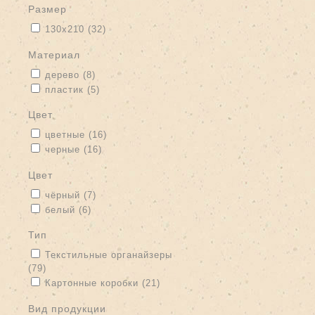
размер
Apply 130х210 filter
Apply 130х210 filter
130х210 (32)
материал
Apply дерево filter
Apply дерево filter
дерево (8)
Apply пластик filter
Apply пластик filter
пластик (5)
цвет
Apply цветные filter
Apply цветные filter
цветные (16)
Apply черные filter
Apply черные filter
черные (16)
цвет
Apply чёрный filter
Apply чёрный filter
чёрный (7)
Apply белый filter
Apply белый filter
белый (6)
тип
Apply Текстильные органайзеры filter
Текстильные органайзеры
(79)
Apply Текстильные органайзеры filter
Apply Картонные коробки filter
Apply Картонные коробки filter
Картонные коробки (21)
вид продукции