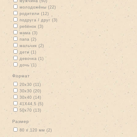
Apply мужчина filter
Apply мужчина filter
мужчина (50)
Apply молодожёны filter
Apply молодожёны filter
молодожёны (22)
Apply родители filter
Apply родители filter
родители (12)
Apply подруга / друг filter
Apply подруга / друг filter
подруга / друг (3)
Apply ребёнок filter
Apply ребёнок filter
ребёнок (3)
Apply мама filter
Apply мама filter
мама (3)
Apply папа filter
Apply папа filter
папа (2)
Apply мальчик filter
Apply мальчик filter
мальчик (2)
Apply дети filter
Apply дети filter
дети (1)
Apply девочка filter
Apply девочка filter
девочка (1)
Apply дочь filter
Apply дочь filter
дочь (1)
формат
Apply 20x30 filter
Apply 20x30 filter
20x30 (11)
Apply 30x30 filter
Apply 30x30 filter
30x30 (20)
Apply 30x40 filter
Apply 30x40 filter
30x40 (14)
Apply 41Х44,5 filter
Apply 41Х44,5 filter
41Х44,5 (5)
Apply 50x70 filter
Apply 50x70 filter
50x70 (13)
размер
Apply 80 х 120 мм filter
Apply 80 х 120 мм filter
80 х 120 мм (2)