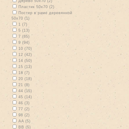
Apply Дерево 50х70 filter
Apply Дерево 50х70 filter
Дерево 50х70 (2)
Apply Пластик 50х70 filter
Apply Пластик 50х70 filter
Пластик 50х70 (2)
Apply Постер в раме деревянной 50х70 filter
Постер в раме деревянной
50х70 (1)
Apply Постер в раме деревянной 50х70 filter
Apply 1 filter
Apply 1 filter
1 (7)
Apply 5 filter
Apply 5 filter
5 (13)
Apply 7 filter
Apply 7 filter
7 (85)
Apply 9 filter
Apply 9 filter
9 (94)
Apply 10 filter
Apply 10 filter
10 (70)
Apply 12 filter
Apply 12 filter
12 (42)
Apply 14 filter
Apply 14 filter
14 (50)
Apply 15 filter
Apply 15 filter
15 (13)
Apply 18 filter
Apply 18 filter
18 (7)
Apply 20 filter
Apply 20 filter
20 (18)
Apply 21 filter
Apply 21 filter
21 (8)
Apply 44 filter
Apply 44 filter
44 (15)
Apply 45 filter
Apply 45 filter
45 (14)
Apply 46 filter
Apply 46 filter
46 (3)
Apply 77 filter
Apply 77 filter
77 (2)
Apply 98 filter
Apply 98 filter
98 (2)
Apply AA filter
Apply AA filter
AA (5)
Apply BB filter
Apply BB filter
BB (5)