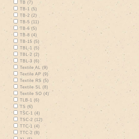
Apply TB filter
Apply TB filter
TB (7)
Apply TB-1 filter
Apply TB-1 filter
TB-1 (5)
Apply TB-2 filter
Apply TB-2 filter
TB-2 (2)
Apply TB-5 filter
Apply TB-5 filter
TB-5 (11)
Apply TB-6 filter
Apply TB-6 filter
TB-6 (5)
Apply TB-8 filter
Apply TB-8 filter
TB-8 (4)
Apply TB-15 filter
Apply TB-15 filter
TB-15 (5)
Apply TBL-1 filter
Apply TBL-1 filter
TBL-1 (5)
Apply TBL-2 filter
Apply TBL-2 filter
TBL-2 (2)
Apply TBL-3 filter
Apply TBL-3 filter
TBL-3 (6)
Apply Textile AL filter
Apply Textile AL filter
Textile AL (9)
Apply Textile AP filter
Apply Textile AP filter
Textile AP (9)
Apply Textile RS filter
Apply Textile RS filter
Textile RS (5)
Apply Textile SL filter
Apply Textile SL filter
Textile SL (8)
Apply Textile SO filter
Apply Textile SO filter
Textile SO (4)
Apply TLB-1 filter
Apply TLB-1 filter
TLB-1 (6)
Apply TS filter
Apply TS filter
TS (6)
Apply TSC-1 filter
Apply TSC-1 filter
TSC-1 (4)
Apply TSC-2 filter
Apply TSC-2 filter
TSC-2 (12)
Apply TTC-1 filter
Apply TTC-1 filter
TTC-1 (4)
Apply TTC-2 filter
Apply TTC-2 filter
TTC-2 (8)
Apply XL filter
Apply XL filter