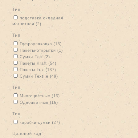
тип
Apply подставка складная магнитная filter
подставка складная
магнитная (2)
Apply подставка складная магнитная filter
тип
Apply Гофроупаковка filter
Apply Гофроупаковка filter
Гофроупаковка (13)
Apply Пакеты-открытки filter
Apply Пакеты-открытки filter
Пакеты-открытки (1)
Apply Сумки Fetr filter
Apply Сумки Fetr filter
Сумки Fetr (2)
Apply Пакеты Kraft filter
Apply Пакеты Kraft filter
Пакеты Kraft (54)
Apply Пакеты Lux filter
Apply Пакеты Lux filter
Пакеты Lux (137)
Apply Сумки Textile filter
Apply Сумки Textile filter
Сумки Textile (49)
тип
Apply Многоцветные filter
Apply Многоцветные filter
Многоцветные (16)
Apply Одноцветные filter
Apply Одноцветные filter
Одноцветные (16)
тип
Apply коробки-сумки filter
Apply коробки-сумки filter
коробки-сумки (27)
Ценовой код