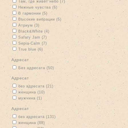
Apply Там, где живёт небо filter
Apply Там, где живёт небо filter
Там, где живёт небо (7)
Apply Нежные чувства filter
Apply Нежные чувства filter
Нежные чувства (6)
Apply В гармонии filter
Apply В гармонии filter
В гармонии (5)
Apply Высокие вибрации filter
Apply Высокие вибрации filter
Высокие вибрации (5)
Apply Атриум filter
Apply Атриум filter
Атриум (3)
Apply Black&White filter
Apply Black&White filter
Black&White (4)
Apply Safary Jam filter
Apply Safary Jam filter
Safary Jam (7)
Apply Sepia-Calm filter
Apply Sepia-Calm filter
Sepia-Calm (7)
Apply True blue filter
Apply True blue filter
True blue (6)
адресат
Apply Без адресата filter
Apply Без адресата filter
Без адресата (50)
адресат
Apply без адресата filter
Apply без адресата filter
без адресата (21)
Apply женщина filter
Apply женщина filter
женщина (10)
Apply мужчина filter
Apply мужчина filter
мужчина (1)
адресат
Apply без адресата filter
Apply без адресата filter
без адресата (131)
Apply женщина filter
Apply женщина filter
женщина (88)