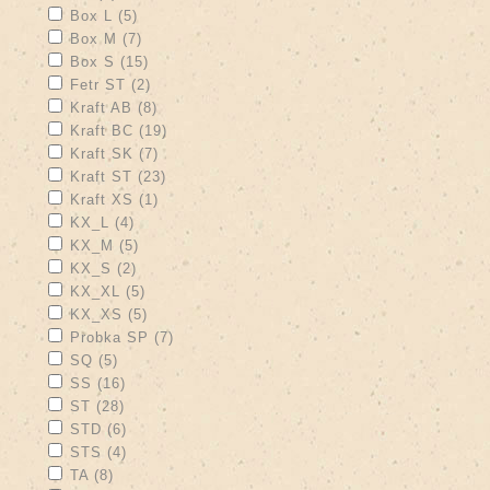
Apply Box L filter
Apply Box L filter
Box L (5)
Apply Box M filter
Apply Box M filter
Box M (7)
Apply Box S filter
Apply Box S filter
Box S (15)
Apply Fetr ST filter
Apply Fetr ST filter
Fetr ST (2)
Apply Kraft AB filter
Apply Kraft AB filter
Kraft AB (8)
Apply Kraft BC filter
Apply Kraft BC filter
Kraft BC (19)
Apply Kraft SK filter
Apply Kraft SK filter
Kraft SK (7)
Apply Kraft ST filter
Apply Kraft ST filter
Kraft ST (23)
Apply Kraft XS filter
Apply Kraft XS filter
Kraft XS (1)
Apply KX_L filter
Apply KX_L filter
KX_L (4)
Apply KX_M filter
Apply KX_M filter
KX_M (5)
Apply KX_S filter
Apply KX_S filter
KX_S (2)
Apply KX_XL filter
Apply KX_XL filter
KX_XL (5)
Apply KX_XS filter
Apply KX_XS filter
KX_XS (5)
Apply Probka SP filter
Apply Probka SP filter
Probka SP (7)
Apply SQ filter
Apply SQ filter
SQ (5)
Apply SS filter
Apply SS filter
SS (16)
Apply ST filter
Apply ST filter
ST (28)
Apply STD filter
Apply STD filter
STD (6)
Apply STS filter
Apply STS filter
STS (4)
Apply TA filter
Apply TA filter
TA (8)