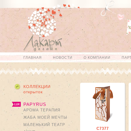
Перейти к
Skip to
основному
navigation
содержанию
ГЛАВНАЯ
НОВОСТИ
О КОМПАНИИ
ПАР
Главное меню
КОЛЛЕКЦИИ
открыток
PAPYRUS
АРОМА ТЕРАПИЯ
ЖАБА МОЕЙ МЕЧТЫ
МАЛЕНЬКИЙ ТЕАТР
С7377