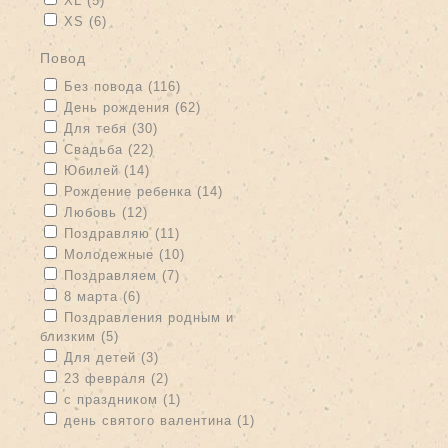
XL (5)
Apply XS filter
Apply XS filter
XS (6)
повод
Apply Без повода filter
Apply Без повода filter
Без повода (116)
Apply День рождения filter
Apply День рождения filter
День рождения (62)
Apply Для тебя filter
Apply Для тебя filter
Для тебя (30)
Apply Свадьба filter
Apply Свадьба filter
Свадьба (22)
Apply Юбилей filter
Apply Юбилей filter
Юбилей (14)
Apply Рождение ребенка filter
Apply Рождение ребенка filter
Рождение ребенка (14)
Apply Любовь filter
Apply Любовь filter
Любовь (12)
Apply Поздравляю filter
Apply Поздравляю filter
Поздравляю (11)
Apply Молодежные filter
Apply Молодежные filter
Молодежные (10)
Apply Поздравляем filter
Apply Поздравляем filter
Поздравляем (7)
Apply 8 марта filter
Apply 8 марта filter
8 марта (6)
Apply Поздравления родным и близким filter
Поздравления родным и
близким (5)
Apply Поздравления родным и близким filter
Apply Для детей filter
Apply Для детей filter
Для детей (3)
Apply 23 февраля filter
Apply 23 февраля filter
23 февраля (2)
Apply с праздником filter
Apply с праздником filter
с праздником (1)
Apply день святого валентина filter
Apply день святого
день святого валентина (1)
валентина filter