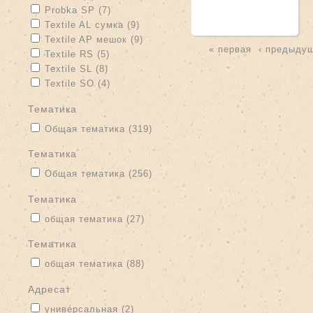
Apply Probka SP filter
Apply Probka SP filter
Probka SP (7)
Apply Textile AL сумка filter
Apply Textile AL сумка filter
Textile AL сумка (9)
Apply Textile AP мешок filter
Apply Textile AP мешок filter
Textile AP мешок (9)
« первая
‹ предыду
Apply Textile RS filter
Apply Textile RS filter
Textile RS (5)
Страницы
Apply Textile SL filter
Apply Textile SL filter
Textile SL (8)
Apply Textile SO filter
Apply Textile SO filter
Textile SO (4)
тематика
Apply Общая тематика filter
Apply Общая тематика filter
Общая тематика (319)
тематика
Apply Общая тематика filter
Apply Общая тематика filter
Общая тематика (256)
тематика
Apply общая тематика filter
Apply общая тематика filter
общая тематика (27)
Тематика
Apply общая тематика filter
Apply общая тематика filter
общая тематика (88)
адресат
Apply универсальная filter
Apply универсальная filter
универсальная (2)