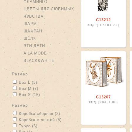
ФЛАМИНГО
ЦВЕТЫ ДЛЯ ЛЮБИМЫХ
ЧУВСТВА
С13212
ШАРМ
КОД: [TEXTILE AL]
ШАФРАН
ШЁЛК
ЭТИ ДЕТИ
A LA MODE
BLACK&WHITE
размер
Apply Box L filter
Apply Box L filter
Box L (5)
Apply Box M filter
Apply Box M filter
Box M (7)
Apply Box S filter
Apply Box S filter
Box S (15)
С13207
КОД: [KRAFT BC]
размер
Apply Коробка сборная filter
Apply Коробка сборная filter
Коробка сборная (2)
Apply Коробка с лентой filter
Apply Коробка с лентой filter
Коробка с лентой (5)
Apply Тубус filter
Apply Тубус filter
Тубус (6)
Apply Big filter
Apply Big filter