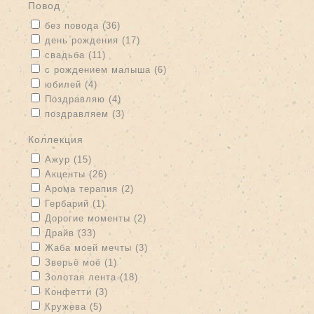
Повод
Apply без повода filter
Apply без повода filter
без повода (36)
Apply день рождения filter
Apply день рождения filter
день рождения (17)
Apply свадьба filter
Apply свадьба filter
свадьба (11)
Apply с рождением малыша filter
Apply с рождением малыша
с рождением малыша (6)
filter
Apply юбилей filter
Apply юбилей filter
юбилей (4)
Apply Поздравляю filter
Apply Поздравляю filter
Поздравляю (4)
Apply поздравляем filter
Apply поздравляем filter
поздравляем (3)
Коллекция
Apply Ажур filter
Apply Ажур filter
Ажур (15)
Apply Акценты filter
Apply Акценты filter
Акценты (26)
Apply Арома терапия filter
Apply Арома терапия filter
Арома терапия (2)
Apply Гербарий filter
Apply Гербарий filter
Гербарий (1)
Apply Дорогие моменты filter
Apply Дорогие моменты filter
Дорогие моменты (2)
Apply Драйв filter
Apply Драйв filter
Драйв (33)
Apply Жаба моей мечты filter
Apply Жаба моей мечты filter
Жаба моей мечты (3)
Apply Зверьё моё filter
Apply Зверьё моё filter
Зверьё моё (1)
Apply Золотая лента filter
Apply Золотая лента filter
Золотая лента (18)
Apply Конфетти filter
Apply Конфетти filter
Конфетти (3)
Apply Кружева filter
Apply Кружева filter
Кружева (5)