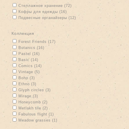
Apply Стеллажное хранение filter
Apply Стеллажное хранение
Стеллажное хранение (72)
filter
Apply Кофры для одежды filter
Apply Кофры для одежды filter
Кофры для одежды (16)
Apply Подвесные органайзеры filter
Подвесные органайзеры (12)
Apply Подвесные органайзеры filter
коллекция
Apply Forest Friends filter
Apply Forest Friends filter
Forest Friends (17)
Apply Botanics filter
Apply Botanics filter
Botanics (16)
Apply Pastel filter
Apply Pastel filter
Pastel (16)
Apply Basic filter
Apply Basic filter
Basic (14)
Apply Comics filter
Apply Comics filter
Comics (14)
Apply Vintage filter
Apply Vintage filter
Vintage (5)
Apply Boho filter
Apply Boho filter
Boho (3)
Apply Ethno filter
Apply Ethno filter
Ethno (3)
Apply Glyph circles filter
Apply Glyph circles filter
Glyph circles (3)
Apply Mirage filter
Apply Mirage filter
Mirage (3)
Apply Honeycomb filter
Apply Honeycomb filter
Honeycomb (2)
Apply Metlakh tile filter
Apply Metlakh tile filter
Metlakh tile (2)
Apply Fabulous flight filter
Apply Fabulous flight filter
Fabulous flight (1)
Apply Meadow grasses filter
Apply Meadow grasses filter
Meadow grasses (1)