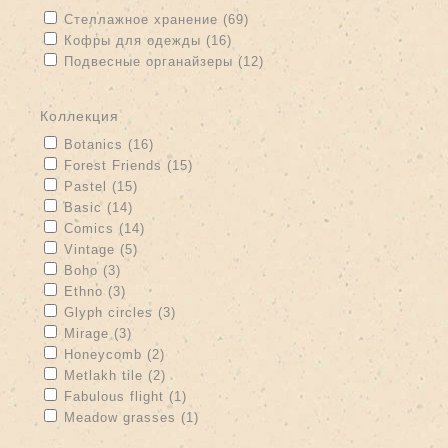
Apply Стеллажное хранение filter
Apply Стеллажное хранение
Стеллажное хранение (69)
filter
Apply Кофры для одежды filter
Apply Кофры для одежды filter
Кофры для одежды (16)
Apply Подвесные органайзеры filter
Подвесные органайзеры (12)
Apply Подвесные органайзеры filter
коллекция
Apply Botanics filter
Apply Botanics filter
Botanics (16)
Apply Forest Friends filter
Apply Forest Friends filter
Forest Friends (15)
Apply Pastel filter
Apply Pastel filter
Pastel (15)
Apply Basic filter
Apply Basic filter
Basic (14)
Apply Comics filter
Apply Comics filter
Comics (14)
Apply Vintage filter
Apply Vintage filter
Vintage (5)
Apply Boho filter
Apply Boho filter
Boho (3)
Apply Ethno filter
Apply Ethno filter
Ethno (3)
Apply Glyph circles filter
Apply Glyph circles filter
Glyph circles (3)
Apply Mirage filter
Apply Mirage filter
Mirage (3)
Apply Honeycomb filter
Apply Honeycomb filter
Honeycomb (2)
Apply Metlakh tile filter
Apply Metlakh tile filter
Metlakh tile (2)
Apply Fabulous flight filter
Apply Fabulous flight filter
Fabulous flight (1)
Apply Meadow grasses filter
Apply Meadow grasses filter
Meadow grasses (1)