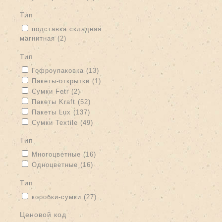
тип
Apply подставка складная магнитная filter
подставка складная
магнитная (2)
Apply подставка складная магнитная filter
тип
Apply Гофроупаковка filter
Apply Гофроупаковка filter
Гофроупаковка (13)
Apply Пакеты-открытки filter
Apply Пакеты-открытки filter
Пакеты-открытки (1)
Apply Сумки Fetr filter
Apply Сумки Fetr filter
Сумки Fetr (2)
Apply Пакеты Kraft filter
Apply Пакеты Kraft filter
Пакеты Kraft (52)
Apply Пакеты Lux filter
Apply Пакеты Lux filter
Пакеты Lux (137)
Apply Сумки Textile filter
Apply Сумки Textile filter
Сумки Textile (49)
тип
Apply Многоцветные filter
Apply Многоцветные filter
Многоцветные (16)
Apply Одноцветные filter
Apply Одноцветные filter
Одноцветные (16)
тип
Apply коробки-сумки filter
Apply коробки-сумки filter
коробки-сумки (27)
Ценовой код