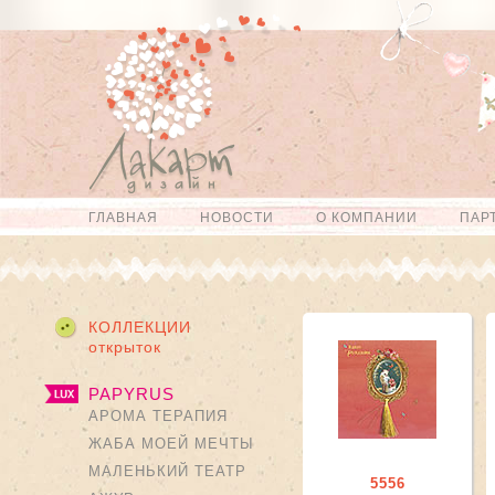
Перейти к
Skip to
основному
navigation
содержанию
ГЛАВНАЯ
НОВОСТИ
О КОМПАНИИ
ПАР
Главное меню
КОЛЛЕКЦИИ
открыток
PAPYRUS
АРОМА ТЕРАПИЯ
ЖАБА МОЕЙ МЕЧТЫ
МАЛЕНЬКИЙ ТЕАТР
5556