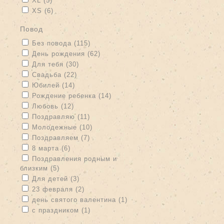
XL (5)
Apply XS filter
Apply XS filter
XS (6)
повод
Apply Без повода filter
Apply Без повода filter
Без повода (115)
Apply День рождения filter
Apply День рождения filter
День рождения (62)
Apply Для тебя filter
Apply Для тебя filter
Для тебя (30)
Apply Свадьба filter
Apply Свадьба filter
Свадьба (22)
Apply Юбилей filter
Apply Юбилей filter
Юбилей (14)
Apply Рождение ребенка filter
Apply Рождение ребенка filter
Рождение ребенка (14)
Apply Любовь filter
Apply Любовь filter
Любовь (12)
Apply Поздравляю filter
Apply Поздравляю filter
Поздравляю (11)
Apply Молодежные filter
Apply Молодежные filter
Молодежные (10)
Apply Поздравляем filter
Apply Поздравляем filter
Поздравляем (7)
Apply 8 марта filter
Apply 8 марта filter
8 марта (6)
Apply Поздравления родным и близким filter
Поздравления родным и
близким (5)
Apply Поздравления родным и близким filter
Apply Для детей filter
Apply Для детей filter
Для детей (3)
Apply 23 февраля filter
Apply 23 февраля filter
23 февраля (2)
Apply день святого валентина filter
Apply день святого
день святого валентина (1)
валентина filter
Apply с праздником filter
Apply с праздником filter
с праздником (1)