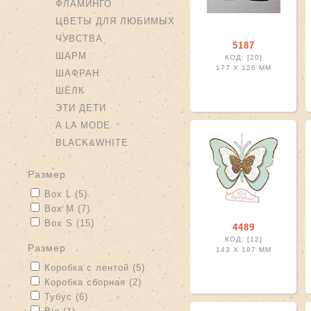
ФЛАМИНГО
ЦВЕТЫ ДЛЯ ЛЮБИМЫХ
ЧУВСТВА
5187
ШАРМ
КОД: [20]
177 X
126 ММ
ШАФРАН
ШЁЛК
ЭТИ ДЕТИ
A LA MODE
BLACK&WHITE
размер
Apply Box L filter
Apply Box L filter
Box L (5)
Apply Box M filter
Apply Box M filter
Box M (7)
Apply Box S filter
Apply Box S filter
Box S (15)
4489
КОД: [12]
размер
143 X
187 ММ
Apply Коробка с лентой filter
Apply Коробка с лентой filter
Коробка с лентой (5)
Apply Коробка сборная filter
Apply Коробка сборная filter
Коробка сборная (2)
Apply Тубус filter
Apply Тубус filter
Тубус (6)
Apply Big filter
Apply Big filter