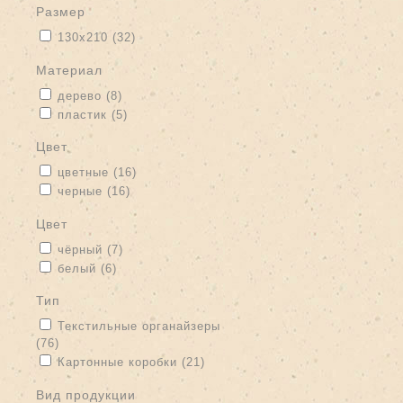
размер
Apply 130х210 filter
Apply 130х210 filter
130х210 (32)
материал
Apply дерево filter
Apply дерево filter
дерево (8)
Apply пластик filter
Apply пластик filter
пластик (5)
цвет
Apply цветные filter
Apply цветные filter
цветные (16)
Apply черные filter
Apply черные filter
черные (16)
цвет
Apply чёрный filter
Apply чёрный filter
чёрный (7)
Apply белый filter
Apply белый filter
белый (6)
тип
Apply Текстильные органайзеры filter
Текстильные органайзеры
(76)
Apply Текстильные органайзеры filter
Apply Картонные коробки filter
Apply Картонные коробки filter
Картонные коробки (21)
вид продукции