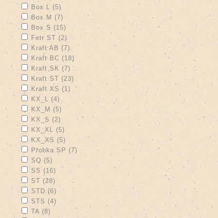
Apply Box L filter
Apply Box L filter
Box L (5)
Apply Box M filter
Apply Box M filter
Box M (7)
Apply Box S filter
Apply Box S filter
Box S (15)
Apply Fetr ST filter
Apply Fetr ST filter
Fetr ST (2)
Apply Kraft AB filter
Apply Kraft AB filter
Kraft AB (7)
Apply Kraft BC filter
Apply Kraft BC filter
Kraft BC (18)
Apply Kraft SK filter
Apply Kraft SK filter
Kraft SK (7)
Apply Kraft ST filter
Apply Kraft ST filter
Kraft ST (23)
Apply Kraft XS filter
Apply Kraft XS filter
Kraft XS (1)
Apply KX_L filter
Apply KX_L filter
KX_L (4)
Apply KX_M filter
Apply KX_M filter
KX_M (5)
Apply KX_S filter
Apply KX_S filter
KX_S (2)
Apply KX_XL filter
Apply KX_XL filter
KX_XL (5)
Apply KX_XS filter
Apply KX_XS filter
KX_XS (5)
Apply Probka SP filter
Apply Probka SP filter
Probka SP (7)
Apply SQ filter
Apply SQ filter
SQ (5)
Apply SS filter
Apply SS filter
SS (16)
Apply ST filter
Apply ST filter
ST (28)
Apply STD filter
Apply STD filter
STD (6)
Apply STS filter
Apply STS filter
STS (4)
Apply TA filter
Apply TA filter
TA (8)