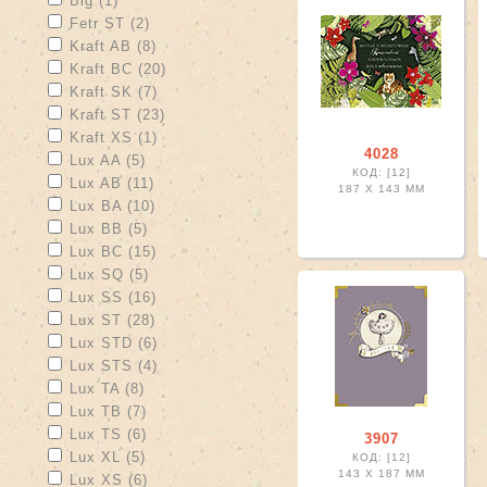
Big (1)
Apply Fetr ST filter
Apply Fetr ST filter
Fetr ST (2)
Apply Kraft AB filter
Apply Kraft AB filter
Kraft AB (8)
Apply Kraft BC filter
Apply Kraft BC filter
Kraft BC (20)
Apply Kraft SK filter
Apply Kraft SK filter
Kraft SK (7)
Apply Kraft ST filter
Apply Kraft ST filter
Kraft ST (23)
Apply Kraft XS filter
Apply Kraft XS filter
Kraft XS (1)
4028
Apply Lux AA filter
Apply Lux AA filter
Lux AA (5)
КОД: [12]
Apply Lux AB filter
Apply Lux AB filter
Lux AB (11)
187 X
143 ММ
Apply Lux BA filter
Apply Lux BA filter
Lux BA (10)
Apply Lux BB filter
Apply Lux BB filter
Lux BB (5)
Apply Lux BC filter
Apply Lux BC filter
Lux BC (15)
Apply Lux SQ filter
Apply Lux SQ filter
Lux SQ (5)
Apply Lux SS filter
Apply Lux SS filter
Lux SS (16)
Apply Lux ST filter
Apply Lux ST filter
Lux ST (28)
Apply Lux STD filter
Apply Lux STD filter
Lux STD (6)
Apply Lux STS filter
Apply Lux STS filter
Lux STS (4)
Apply Lux TA filter
Apply Lux TA filter
Lux TA (8)
Apply Lux TB filter
Apply Lux TB filter
Lux TB (7)
Apply Lux TS filter
Apply Lux TS filter
Lux TS (6)
3907
Apply Lux XL filter
Apply Lux XL filter
Lux XL (5)
КОД: [12]
143 X
187 ММ
Apply Lux XS filter
Apply Lux XS filter
Lux XS (6)