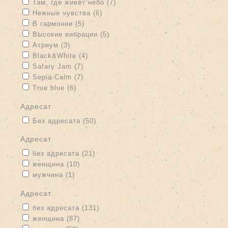
Apply Там, где живёт небо filter
Apply Там, где живёт небо filter
Там, где живёт небо (7)
Apply Нежные чувства filter
Apply Нежные чувства filter
Нежные чувства (6)
Apply В гармонии filter
Apply В гармонии filter
В гармонии (5)
Apply Высокие вибрации filter
Apply Высокие вибрации filter
Высокие вибрации (5)
Apply Атриум filter
Apply Атриум filter
Атриум (3)
Apply Black&White filter
Apply Black&White filter
Black&White (4)
Apply Safary Jam filter
Apply Safary Jam filter
Safary Jam (7)
Apply Sepia-Calm filter
Apply Sepia-Calm filter
Sepia-Calm (7)
Apply True blue filter
Apply True blue filter
True blue (6)
адресат
Apply Без адресата filter
Apply Без адресата filter
Без адресата (50)
адресат
Apply без адресата filter
Apply без адресата filter
без адресата (21)
Apply женщина filter
Apply женщина filter
женщина (10)
Apply мужчина filter
Apply мужчина filter
мужчина (1)
адресат
Apply без адресата filter
Apply без адресата filter
без адресата (131)
Apply женщина filter
Apply женщина filter
женщина (87)