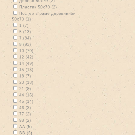
Apply Дерево 50х70 filter
Apply Дерево 50х70 filter
Дерево 50х70 (2)
Apply Пластик 50х70 filter
Apply Пластик 50х70 filter
Пластик 50х70 (2)
Apply Постер в раме деревянной 50х70 filter
Постер в раме деревянной
50х70 (1)
Apply Постер в раме деревянной 50х70 filter
Apply 1 filter
Apply 1 filter
1 (7)
Apply 5 filter
Apply 5 filter
5 (13)
Apply 7 filter
Apply 7 filter
7 (84)
Apply 9 filter
Apply 9 filter
9 (93)
Apply 10 filter
Apply 10 filter
10 (70)
Apply 12 filter
Apply 12 filter
12 (42)
Apply 14 filter
Apply 14 filter
14 (49)
Apply 15 filter
Apply 15 filter
15 (13)
Apply 18 filter
Apply 18 filter
18 (7)
Apply 20 filter
Apply 20 filter
20 (18)
Apply 21 filter
Apply 21 filter
21 (8)
Apply 44 filter
Apply 44 filter
44 (15)
Apply 45 filter
Apply 45 filter
45 (14)
Apply 46 filter
Apply 46 filter
46 (3)
Apply 77 filter
Apply 77 filter
77 (2)
Apply 98 filter
Apply 98 filter
98 (2)
Apply AA filter
Apply AA filter
AA (5)
Apply BB filter
Apply BB filter
BB (5)