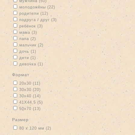
Apply мужчина filter
Apply мужчина filter
мужчина (50)
Apply молодожёны filter
Apply молодожёны filter
молодожёны (22)
Apply родители filter
Apply родители filter
родители (12)
Apply подруга / друг filter
Apply подруга / друг filter
подруга / друг (3)
Apply ребёнок filter
Apply ребёнок filter
ребёнок (3)
Apply мама filter
Apply мама filter
мама (3)
Apply папа filter
Apply папа filter
папа (2)
Apply мальчик filter
Apply мальчик filter
мальчик (2)
Apply дочь filter
Apply дочь filter
дочь (1)
Apply дети filter
Apply дети filter
дети (1)
Apply девочка filter
Apply девочка filter
девочка (1)
формат
Apply 20x30 filter
Apply 20x30 filter
20x30 (11)
Apply 30x30 filter
Apply 30x30 filter
30x30 (20)
Apply 30x40 filter
Apply 30x40 filter
30x40 (14)
Apply 41Х44,5 filter
Apply 41Х44,5 filter
41Х44,5 (5)
Apply 50x70 filter
Apply 50x70 filter
50x70 (13)
размер
Apply 80 х 120 мм filter
Apply 80 х 120 мм filter
80 х 120 мм (2)