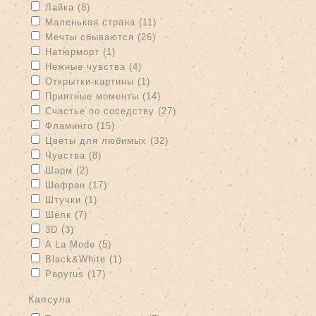
Apply Лайка filter
Apply Лайка filter
Лайка (8)
Apply Маленькая страна filter
Apply Маленькая страна filter
Маленькая страна (11)
Apply Мечты сбываются filter
Apply Мечты сбываются filter
Мечты сбываются (26)
Apply Натюрморт filter
Apply Натюрморт filter
Натюрморт (1)
Apply Нежные чувства filter
Apply Нежные чувства filter
Нежные чувства (4)
Apply Открытки-картины filter
Apply Открытки-картины filter
Открытки-картины (1)
Apply Приятные моменты filter
Apply Приятные моменты filter
Приятные моменты (14)
Apply Счастье по соседству filter
Apply Счастье по соседству
Счастье по соседству (27)
filter
Apply Фламинго filter
Apply Фламинго filter
Фламинго (15)
Apply Цветы для любимых filter
Apply Цветы для любимых
Цветы для любимых (32)
filter
Apply Чувства filter
Apply Чувства filter
Чувства (8)
Apply Шарм filter
Apply Шарм filter
Шарм (2)
Apply Шафран filter
Apply Шафран filter
Шафран (17)
Apply Штучки filter
Apply Штучки filter
Штучки (1)
Apply Шёлк filter
Apply Шёлк filter
Шёлк (7)
Apply 3D filter
Apply 3D filter
3D (3)
Apply A La Mode filter
Apply A La Mode filter
A La Mode (5)
Apply Black&White filter
Apply Black&White filter
Black&White (1)
Apply Papyrus filter
Apply Papyrus filter
Papyrus (17)
капсула