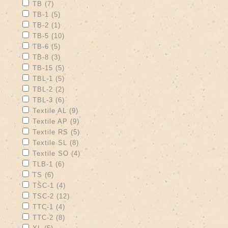
Apply TB filter
Apply TB filter
TB (7)
Apply TB-1 filter
Apply TB-1 filter
TB-1 (5)
Apply TB-2 filter
Apply TB-2 filter
TB-2 (1)
Apply TB-5 filter
Apply TB-5 filter
TB-5 (10)
Apply TB-6 filter
Apply TB-6 filter
TB-6 (5)
Apply TB-8 filter
Apply TB-8 filter
TB-8 (3)
Apply TB-15 filter
Apply TB-15 filter
TB-15 (5)
Apply TBL-1 filter
Apply TBL-1 filter
TBL-1 (5)
Apply TBL-2 filter
Apply TBL-2 filter
TBL-2 (2)
Apply TBL-3 filter
Apply TBL-3 filter
TBL-3 (6)
Apply Textile AL filter
Apply Textile AL filter
Textile AL (9)
Apply Textile AP filter
Apply Textile AP filter
Textile AP (9)
Apply Textile RS filter
Apply Textile RS filter
Textile RS (5)
Apply Textile SL filter
Apply Textile SL filter
Textile SL (8)
Apply Textile SO filter
Apply Textile SO filter
Textile SO (4)
Apply TLB-1 filter
Apply TLB-1 filter
TLB-1 (6)
Apply TS filter
Apply TS filter
TS (6)
Apply TSC-1 filter
Apply TSC-1 filter
TSC-1 (4)
Apply TSC-2 filter
Apply TSC-2 filter
TSC-2 (12)
Apply TTC-1 filter
Apply TTC-1 filter
TTC-1 (4)
Apply TTC-2 filter
Apply TTC-2 filter
TTC-2 (8)
Apply XL filter
Apply XL filter