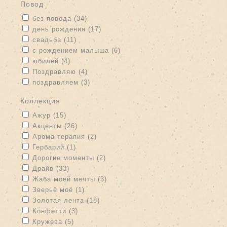
Повод
Apply без повода filter
Apply без повода filter
без повода (34)
Apply день рождения filter
Apply день рождения filter
день рождения (17)
Apply свадьба filter
Apply свадьба filter
свадьба (11)
Apply с рождением малыша filter
Apply с рождением малыша
с рождением малыша (6)
filter
Apply юбилей filter
Apply юбилей filter
юбилей (4)
Apply Поздравляю filter
Apply Поздравляю filter
Поздравляю (4)
Apply поздравляем filter
Apply поздравляем filter
поздравляем (3)
Коллекция
Apply Ажур filter
Apply Ажур filter
Ажур (15)
Apply Акценты filter
Apply Акценты filter
Акценты (26)
Apply Арома терапия filter
Apply Арома терапия filter
Арома терапия (2)
Apply Гербарий filter
Apply Гербарий filter
Гербарий (1)
Apply Дорогие моменты filter
Apply Дорогие моменты filter
Дорогие моменты (2)
Apply Драйв filter
Apply Драйв filter
Драйв (33)
Apply Жаба моей мечты filter
Apply Жаба моей мечты filter
Жаба моей мечты (3)
Apply Зверьё моё filter
Apply Зверьё моё filter
Зверьё моё (1)
Apply Золотая лента filter
Apply Золотая лента filter
Золотая лента (18)
Apply Конфетти filter
Apply Конфетти filter
Конфетти (3)
Apply Кружева filter
Apply Кружева filter
Кружева (5)