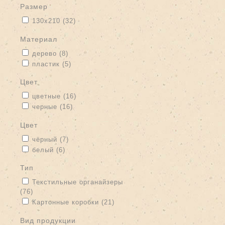
размер
Apply 130х210 filter
Apply 130х210 filter
130х210 (32)
материал
Apply дерево filter
Apply дерево filter
дерево (8)
Apply пластик filter
Apply пластик filter
пластик (5)
цвет
Apply цветные filter
Apply цветные filter
цветные (16)
Apply черные filter
Apply черные filter
черные (16)
цвет
Apply чёрный filter
Apply чёрный filter
чёрный (7)
Apply белый filter
Apply белый filter
белый (6)
тип
Apply Текстильные органайзеры filter
Текстильные органайзеры
(76)
Apply Текстильные органайзеры filter
Apply Картонные коробки filter
Apply Картонные коробки filter
Картонные коробки (21)
вид продукции