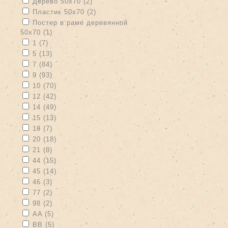
Apply Дерево 50х70 filter
Apply Дерево 50х70 filter
Дерево 50х70 (2)
Apply Пластик 50х70 filter
Apply Пластик 50х70 filter
Пластик 50х70 (2)
Apply Постер в раме деревянной 50х70 filter
Постер в раме деревянной
50х70 (1)
Apply Постер в раме деревянной 50х70 filter
Apply 1 filter
Apply 1 filter
1 (7)
Apply 5 filter
Apply 5 filter
5 (13)
Apply 7 filter
Apply 7 filter
7 (84)
Apply 9 filter
Apply 9 filter
9 (93)
Apply 10 filter
Apply 10 filter
10 (70)
Apply 12 filter
Apply 12 filter
12 (42)
Apply 14 filter
Apply 14 filter
14 (49)
Apply 15 filter
Apply 15 filter
15 (13)
Apply 18 filter
Apply 18 filter
18 (7)
Apply 20 filter
Apply 20 filter
20 (18)
Apply 21 filter
Apply 21 filter
21 (8)
Apply 44 filter
Apply 44 filter
44 (15)
Apply 45 filter
Apply 45 filter
45 (14)
Apply 46 filter
Apply 46 filter
46 (3)
Apply 77 filter
Apply 77 filter
77 (2)
Apply 98 filter
Apply 98 filter
98 (2)
Apply AA filter
Apply AA filter
AA (5)
Apply BB filter
Apply BB filter
BB (5)