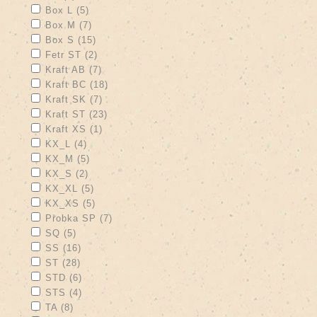
Apply Box L filter
Apply Box L filter
Box L (5)
Apply Box M filter
Apply Box M filter
Box M (7)
Apply Box S filter
Apply Box S filter
Box S (15)
Apply Fetr ST filter
Apply Fetr ST filter
Fetr ST (2)
Apply Kraft AB filter
Apply Kraft AB filter
Kraft AB (7)
Apply Kraft BC filter
Apply Kraft BC filter
Kraft BC (18)
Apply Kraft SK filter
Apply Kraft SK filter
Kraft SK (7)
Apply Kraft ST filter
Apply Kraft ST filter
Kraft ST (23)
Apply Kraft XS filter
Apply Kraft XS filter
Kraft XS (1)
Apply KX_L filter
Apply KX_L filter
KX_L (4)
Apply KX_M filter
Apply KX_M filter
KX_M (5)
Apply KX_S filter
Apply KX_S filter
KX_S (2)
Apply KX_XL filter
Apply KX_XL filter
KX_XL (5)
Apply KX_XS filter
Apply KX_XS filter
KX_XS (5)
Apply Probka SP filter
Apply Probka SP filter
Probka SP (7)
Apply SQ filter
Apply SQ filter
SQ (5)
Apply SS filter
Apply SS filter
SS (16)
Apply ST filter
Apply ST filter
ST (28)
Apply STD filter
Apply STD filter
STD (6)
Apply STS filter
Apply STS filter
STS (4)
Apply TA filter
Apply TA filter
TA (8)