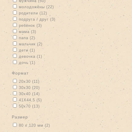
Apply мужчина filter
Apply мужчина filter
мужчина (50)
Apply молодожёны filter
Apply молодожёны filter
молодожёны (22)
Apply родители filter
Apply родители filter
родители (12)
Apply подруга / друг filter
Apply подруга / друг filter
подруга / друг (3)
Apply ребёнок filter
Apply ребёнок filter
ребёнок (3)
Apply мама filter
Apply мама filter
мама (3)
Apply папа filter
Apply папа filter
папа (2)
Apply мальчик filter
Apply мальчик filter
мальчик (2)
Apply дети filter
Apply дети filter
дети (1)
Apply девочка filter
Apply девочка filter
девочка (1)
Apply дочь filter
Apply дочь filter
дочь (1)
формат
Apply 20x30 filter
Apply 20x30 filter
20x30 (11)
Apply 30x30 filter
Apply 30x30 filter
30x30 (20)
Apply 30x40 filter
Apply 30x40 filter
30x40 (14)
Apply 41Х44,5 filter
Apply 41Х44,5 filter
41Х44,5 (5)
Apply 50x70 filter
Apply 50x70 filter
50x70 (13)
размер
Apply 80 х 120 мм filter
Apply 80 х 120 мм filter
80 х 120 мм (2)