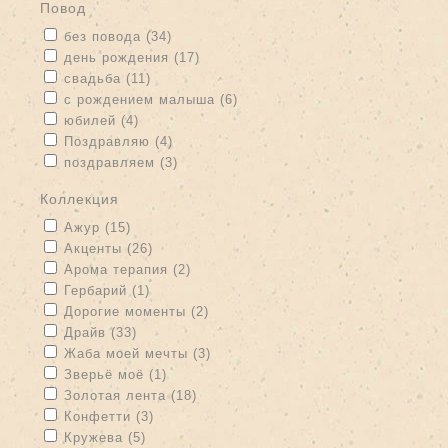
Повод
Apply без повода filter
Apply без повода filter
без повода (34)
Apply день рождения filter
Apply день рождения filter
день рождения (17)
Apply свадьба filter
Apply свадьба filter
свадьба (11)
Apply с рождением малыша filter
Apply с рождением малыша
с рождением малыша (6)
filter
Apply юбилей filter
Apply юбилей filter
юбилей (4)
Apply Поздравляю filter
Apply Поздравляю filter
Поздравляю (4)
Apply поздравляем filter
Apply поздравляем filter
поздравляем (3)
Коллекция
Apply Ажур filter
Apply Ажур filter
Ажур (15)
Apply Акценты filter
Apply Акценты filter
Акценты (26)
Apply Арома терапия filter
Apply Арома терапия filter
Арома терапия (2)
Apply Гербарий filter
Apply Гербарий filter
Гербарий (1)
Apply Дорогие моменты filter
Apply Дорогие моменты filter
Дорогие моменты (2)
Apply Драйв filter
Apply Драйв filter
Драйв (33)
Apply Жаба моей мечты filter
Apply Жаба моей мечты filter
Жаба моей мечты (3)
Apply Зверьё моё filter
Apply Зверьё моё filter
Зверьё моё (1)
Apply Золотая лента filter
Apply Золотая лента filter
Золотая лента (18)
Apply Конфетти filter
Apply Конфетти filter
Конфетти (3)
Apply Кружева filter
Apply Кружева filter
Кружева (5)