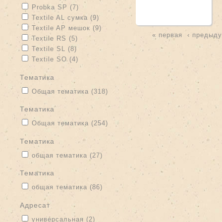
Apply Probka SP filter
Apply Probka SP filter
Probka SP (7)
Apply Textile AL сумка filter
Apply Textile AL сумка filter
Textile AL сумка (9)
Apply Textile AP мешок filter
Apply Textile AP мешок filter
Textile AP мешок (9)
« первая
‹ предыд
Apply Textile RS filter
Apply Textile RS filter
Textile RS (5)
Страницы
Apply Textile SL filter
Apply Textile SL filter
Textile SL (8)
Apply Textile SO filter
Apply Textile SO filter
Textile SO (4)
тематика
Apply Общая тематика filter
Apply Общая тематика filter
Общая тематика (318)
тематика
Apply Общая тематика filter
Apply Общая тематика filter
Общая тематика (254)
тематика
Apply общая тематика filter
Apply общая тематика filter
общая тематика (27)
Тематика
Apply общая тематика filter
Apply общая тематика filter
общая тематика (86)
адресат
Apply универсальная filter
Apply универсальная filter
универсальная (2)