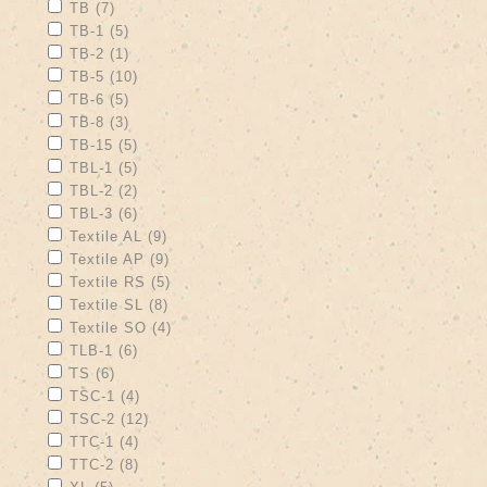
Apply TB filter
Apply TB filter
TB (7)
Apply TB-1 filter
Apply TB-1 filter
TB-1 (5)
Apply TB-2 filter
Apply TB-2 filter
TB-2 (1)
Apply TB-5 filter
Apply TB-5 filter
TB-5 (10)
Apply TB-6 filter
Apply TB-6 filter
TB-6 (5)
Apply TB-8 filter
Apply TB-8 filter
TB-8 (3)
Apply TB-15 filter
Apply TB-15 filter
TB-15 (5)
Apply TBL-1 filter
Apply TBL-1 filter
TBL-1 (5)
Apply TBL-2 filter
Apply TBL-2 filter
TBL-2 (2)
Apply TBL-3 filter
Apply TBL-3 filter
TBL-3 (6)
Apply Textile AL filter
Apply Textile AL filter
Textile AL (9)
Apply Textile AP filter
Apply Textile AP filter
Textile AP (9)
Apply Textile RS filter
Apply Textile RS filter
Textile RS (5)
Apply Textile SL filter
Apply Textile SL filter
Textile SL (8)
Apply Textile SO filter
Apply Textile SO filter
Textile SO (4)
Apply TLB-1 filter
Apply TLB-1 filter
TLB-1 (6)
Apply TS filter
Apply TS filter
TS (6)
Apply TSC-1 filter
Apply TSC-1 filter
TSC-1 (4)
Apply TSC-2 filter
Apply TSC-2 filter
TSC-2 (12)
Apply TTC-1 filter
Apply TTC-1 filter
TTC-1 (4)
Apply TTC-2 filter
Apply TTC-2 filter
TTC-2 (8)
Apply XL filter
Apply XL filter