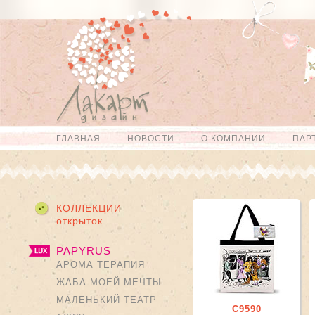
Перейти к
Skip to
основному
navigation
содержанию
ГЛАВНАЯ
НОВОСТИ
О КОМПАНИИ
ПАР
Главное меню
КОЛЛЕКЦИИ
открыток
PAPYRUS
АРОМА ТЕРАПИЯ
ЖАБА МОЕЙ МЕЧТЫ
МАЛЕНЬКИЙ ТЕАТР
С9590