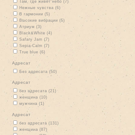
Apply Там, где живёт небо filter
Apply Там, где живёт небо filter
Там, где живёт небо (7)
Apply Нежные чувства filter
Apply Нежные чувства filter
Нежные чувства (6)
Apply В гармонии filter
Apply В гармонии filter
В гармонии (5)
Apply Высокие вибрации filter
Apply Высокие вибрации filter
Высокие вибрации (5)
Apply Атриум filter
Apply Атриум filter
Атриум (3)
Apply Black&White filter
Apply Black&White filter
Black&White (4)
Apply Safary Jam filter
Apply Safary Jam filter
Safary Jam (7)
Apply Sepia-Calm filter
Apply Sepia-Calm filter
Sepia-Calm (7)
Apply True blue filter
Apply True blue filter
True blue (6)
адресат
Apply Без адресата filter
Apply Без адресата filter
Без адресата (50)
адресат
Apply без адресата filter
Apply без адресата filter
без адресата (21)
Apply женщина filter
Apply женщина filter
женщина (10)
Apply мужчина filter
Apply мужчина filter
мужчина (1)
адресат
Apply без адресата filter
Apply без адресата filter
без адресата (131)
Apply женщина filter
Apply женщина filter
женщина (87)