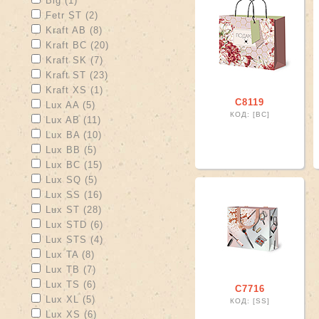
Big (1)
Apply Fetr ST filter
Apply Fetr ST filter
Fetr ST (2)
Apply Kraft AB filter
Apply Kraft AB filter
Kraft AB (8)
Apply Kraft BC filter
Apply Kraft BC filter
Kraft BC (20)
Apply Kraft SK filter
Apply Kraft SK filter
Kraft SK (7)
Apply Kraft ST filter
Apply Kraft ST filter
Kraft ST (23)
Apply Kraft XS filter
Apply Kraft XS filter
Kraft XS (1)
С8119
Apply Lux AA filter
Apply Lux AA filter
Lux AA (5)
КОД: [ВС]
Apply Lux AB filter
Apply Lux AB filter
Lux AB (11)
Apply Lux BA filter
Apply Lux BA filter
Lux BA (10)
Apply Lux BB filter
Apply Lux BB filter
Lux BB (5)
Apply Lux BC filter
Apply Lux BC filter
Lux BC (15)
Apply Lux SQ filter
Apply Lux SQ filter
Lux SQ (5)
Apply Lux SS filter
Apply Lux SS filter
Lux SS (16)
Apply Lux ST filter
Apply Lux ST filter
Lux ST (28)
Apply Lux STD filter
Apply Lux STD filter
Lux STD (6)
Apply Lux STS filter
Apply Lux STS filter
Lux STS (4)
Apply Lux TA filter
Apply Lux TA filter
Lux TA (8)
Apply Lux TB filter
Apply Lux TB filter
Lux TB (7)
Apply Lux TS filter
Apply Lux TS filter
Lux TS (6)
С7716
Apply Lux XL filter
Apply Lux XL filter
Lux XL (5)
КОД: [SS]
Apply Lux XS filter
Apply Lux XS filter
Lux XS (6)