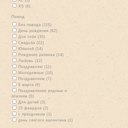
XL (5)
Apply XS filter
Apply XS filter
XS (6)
повод
Apply Без повода filter
Apply Без повода filter
Без повода (115)
Apply День рождения filter
Apply День рождения filter
День рождения (62)
Apply Для тебя filter
Apply Для тебя filter
Для тебя (30)
Apply Свадьба filter
Apply Свадьба filter
Свадьба (22)
Apply Юбилей filter
Apply Юбилей filter
Юбилей (14)
Apply Рождение ребенка filter
Apply Рождение ребенка filter
Рождение ребенка (14)
Apply Любовь filter
Apply Любовь filter
Любовь (12)
Apply Поздравляю filter
Apply Поздравляю filter
Поздравляю (11)
Apply Молодежные filter
Apply Молодежные filter
Молодежные (10)
Apply Поздравляем filter
Apply Поздравляем filter
Поздравляем (7)
Apply 8 марта filter
Apply 8 марта filter
8 марта (6)
Apply Поздравления родным и близким filter
Поздравления родным и
близким (5)
Apply Поздравления родным и близким filter
Apply Для детей filter
Apply Для детей filter
Для детей (3)
Apply 23 февраля filter
Apply 23 февраля filter
23 февраля (2)
Apply с праздником filter
Apply с праздником filter
с праздником (1)
Apply день святого валентина filter
Apply день святого
день святого валентина (1)
валентина filter