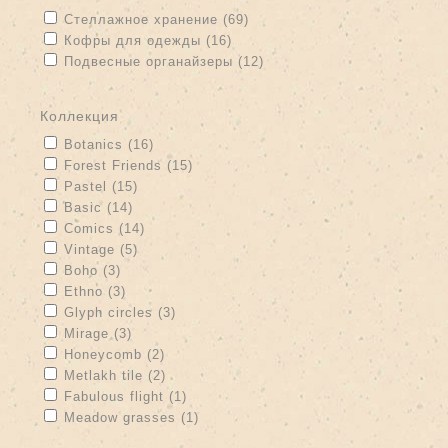
Apply Стеллажное хранение filter
Apply Стеллажное хранение
Стеллажное хранение (69)
filter
Apply Кофры для одежды filter
Apply Кофры для одежды filter
Кофры для одежды (16)
Apply Подвесные органайзеры filter
Подвесные органайзеры (12)
Apply Подвесные органайзеры filter
коллекция
Apply Botanics filter
Apply Botanics filter
Botanics (16)
Apply Forest Friends filter
Apply Forest Friends filter
Forest Friends (15)
Apply Pastel filter
Apply Pastel filter
Pastel (15)
Apply Basic filter
Apply Basic filter
Basic (14)
Apply Comics filter
Apply Comics filter
Comics (14)
Apply Vintage filter
Apply Vintage filter
Vintage (5)
Apply Boho filter
Apply Boho filter
Boho (3)
Apply Ethno filter
Apply Ethno filter
Ethno (3)
Apply Glyph circles filter
Apply Glyph circles filter
Glyph circles (3)
Apply Mirage filter
Apply Mirage filter
Mirage (3)
Apply Honeycomb filter
Apply Honeycomb filter
Honeycomb (2)
Apply Metlakh tile filter
Apply Metlakh tile filter
Metlakh tile (2)
Apply Fabulous flight filter
Apply Fabulous flight filter
Fabulous flight (1)
Apply Meadow grasses filter
Apply Meadow grasses filter
Meadow grasses (1)