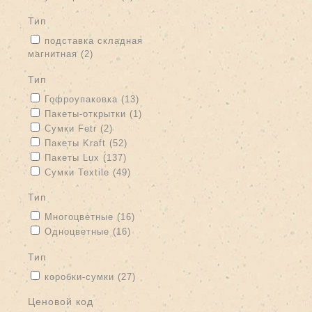
тип
Apply подставка складная магнитная filter
подставка складная
магнитная (2)
Apply подставка складная магнитная filter
тип
Apply Гофроупаковка filter
Apply Гофроупаковка filter
Гофроупаковка (13)
Apply Пакеты-открытки filter
Apply Пакеты-открытки filter
Пакеты-открытки (1)
Apply Сумки Fetr filter
Apply Сумки Fetr filter
Сумки Fetr (2)
Apply Пакеты Kraft filter
Apply Пакеты Kraft filter
Пакеты Kraft (52)
Apply Пакеты Lux filter
Apply Пакеты Lux filter
Пакеты Lux (137)
Apply Сумки Textile filter
Apply Сумки Textile filter
Сумки Textile (49)
тип
Apply Многоцветные filter
Apply Многоцветные filter
Многоцветные (16)
Apply Одноцветные filter
Apply Одноцветные filter
Одноцветные (16)
тип
Apply коробки-сумки filter
Apply коробки-сумки filter
коробки-сумки (27)
Ценовой код