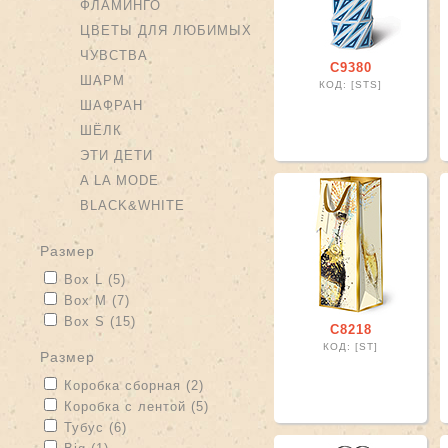
ФЛАМИНГО
ЦВЕТЫ ДЛЯ ЛЮБИМЫХ
ЧУВСТВА
С9380
ШАРМ
КОД: [STS]
ШАФРАН
ШЁЛК
ЭТИ ДЕТИ
A LA MODE
BLACK&WHITE
размер
Apply Box L filter
Apply Box L filter
Box L (5)
Apply Box M filter
Apply Box M filter
Box M (7)
Apply Box S filter
Apply Box S filter
Box S (15)
С8218
КОД: [ST]
размер
Apply Коробка сборная filter
Apply Коробка сборная filter
Коробка сборная (2)
Apply Коробка с лентой filter
Apply Коробка с лентой filter
Коробка с лентой (5)
Apply Тубус filter
Apply Тубус filter
Тубус (6)
Apply Big filter
Apply Big filter