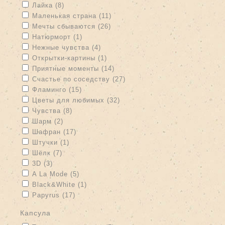
Apply Лайка filter
Apply Лайка filter
Лайка (8)
Apply Маленькая страна filter
Apply Маленькая страна filter
Маленькая страна (11)
Apply Мечты сбываются filter
Apply Мечты сбываются filter
Мечты сбываются (26)
Apply Натюрморт filter
Apply Натюрморт filter
Натюрморт (1)
Apply Нежные чувства filter
Apply Нежные чувства filter
Нежные чувства (4)
Apply Открытки-картины filter
Apply Открытки-картины filter
Открытки-картины (1)
Apply Приятные моменты filter
Apply Приятные моменты filter
Приятные моменты (14)
Apply Счастье по соседству filter
Apply Счастье по соседству
Счастье по соседству (27)
filter
Apply Фламинго filter
Apply Фламинго filter
Фламинго (15)
Apply Цветы для любимых filter
Apply Цветы для любимых
Цветы для любимых (32)
filter
Apply Чувства filter
Apply Чувства filter
Чувства (8)
Apply Шарм filter
Apply Шарм filter
Шарм (2)
Apply Шафран filter
Apply Шафран filter
Шафран (17)
Apply Штучки filter
Apply Штучки filter
Штучки (1)
Apply Шёлк filter
Apply Шёлк filter
Шёлк (7)
Apply 3D filter
Apply 3D filter
3D (3)
Apply A La Mode filter
Apply A La Mode filter
A La Mode (5)
Apply Black&White filter
Apply Black&White filter
Black&White (1)
Apply Papyrus filter
Apply Papyrus filter
Papyrus (17)
капсула