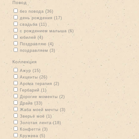
Повод
Apply без повода filter
Apply без повода filter
без повода (36)
Apply день рождения filter
Apply день рождения filter
день рождения (17)
Apply свадьба filter
Apply свадьба filter
свадьба (11)
Apply с рождением малыша filter
Apply с рождением малыша
с рождением малыша (6)
filter
Apply юбилей filter
Apply юбилей filter
юбилей (4)
Apply Поздравляю filter
Apply Поздравляю filter
Поздравляю (4)
Apply поздравляем filter
Apply поздравляем filter
поздравляем (3)
Коллекция
Apply Ажур filter
Apply Ажур filter
Ажур (15)
Apply Акценты filter
Apply Акценты filter
Акценты (26)
Apply Арома терапия filter
Apply Арома терапия filter
Арома терапия (2)
Apply Гербарий filter
Apply Гербарий filter
Гербарий (1)
Apply Дорогие моменты filter
Apply Дорогие моменты filter
Дорогие моменты (2)
Apply Драйв filter
Apply Драйв filter
Драйв (33)
Apply Жаба моей мечты filter
Apply Жаба моей мечты filter
Жаба моей мечты (3)
Apply Зверьё моё filter
Apply Зверьё моё filter
Зверьё моё (1)
Apply Золотая лента filter
Apply Золотая лента filter
Золотая лента (18)
Apply Конфетти filter
Apply Конфетти filter
Конфетти (3)
Apply Кружева filter
Apply Кружева filter
Кружева (5)