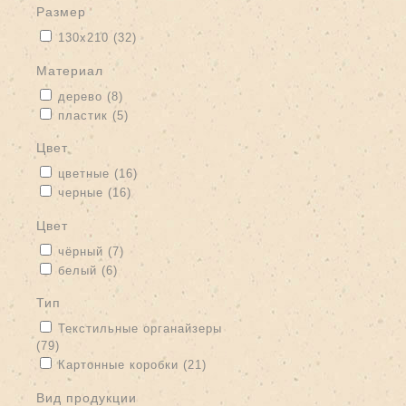
размер
Apply 130х210 filter
Apply 130х210 filter
130х210 (32)
материал
Apply дерево filter
Apply дерево filter
дерево (8)
Apply пластик filter
Apply пластик filter
пластик (5)
цвет
Apply цветные filter
Apply цветные filter
цветные (16)
Apply черные filter
Apply черные filter
черные (16)
цвет
Apply чёрный filter
Apply чёрный filter
чёрный (7)
Apply белый filter
Apply белый filter
белый (6)
тип
Apply Текстильные органайзеры filter
Текстильные органайзеры
(79)
Apply Текстильные органайзеры filter
Apply Картонные коробки filter
Apply Картонные коробки filter
Картонные коробки (21)
вид продукции