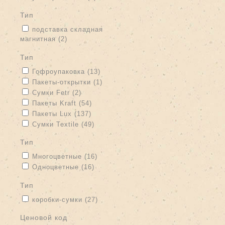
тип
Apply подставка складная магнитная filter
подставка складная
магнитная (2)
Apply подставка складная магнитная filter
тип
Apply Гофроупаковка filter
Apply Гофроупаковка filter
Гофроупаковка (13)
Apply Пакеты-открытки filter
Apply Пакеты-открытки filter
Пакеты-открытки (1)
Apply Сумки Fetr filter
Apply Сумки Fetr filter
Сумки Fetr (2)
Apply Пакеты Kraft filter
Apply Пакеты Kraft filter
Пакеты Kraft (54)
Apply Пакеты Lux filter
Apply Пакеты Lux filter
Пакеты Lux (137)
Apply Сумки Textile filter
Apply Сумки Textile filter
Сумки Textile (49)
тип
Apply Многоцветные filter
Apply Многоцветные filter
Многоцветные (16)
Apply Одноцветные filter
Apply Одноцветные filter
Одноцветные (16)
тип
Apply коробки-сумки filter
Apply коробки-сумки filter
коробки-сумки (27)
Ценовой код