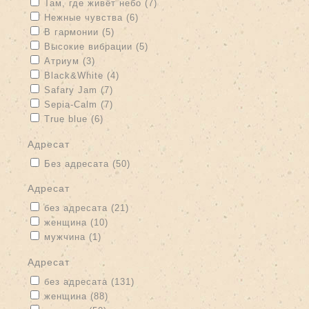
Apply Там, где живёт небо filter
Apply Там, где живёт небо filter
Там, где живёт небо (7)
Apply Нежные чувства filter
Apply Нежные чувства filter
Нежные чувства (6)
Apply В гармонии filter
Apply В гармонии filter
В гармонии (5)
Apply Высокие вибрации filter
Apply Высокие вибрации filter
Высокие вибрации (5)
Apply Атриум filter
Apply Атриум filter
Атриум (3)
Apply Black&White filter
Apply Black&White filter
Black&White (4)
Apply Safary Jam filter
Apply Safary Jam filter
Safary Jam (7)
Apply Sepia-Calm filter
Apply Sepia-Calm filter
Sepia-Calm (7)
Apply True blue filter
Apply True blue filter
True blue (6)
адресат
Apply Без адресата filter
Apply Без адресата filter
Без адресата (50)
адресат
Apply без адресата filter
Apply без адресата filter
без адресата (21)
Apply женщина filter
Apply женщина filter
женщина (10)
Apply мужчина filter
Apply мужчина filter
мужчина (1)
адресат
Apply без адресата filter
Apply без адресата filter
без адресата (131)
Apply женщина filter
Apply женщина filter
женщина (88)