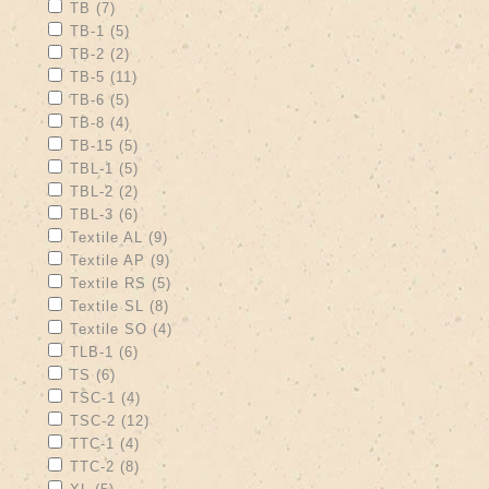
Apply TB filter
Apply TB filter
TB (7)
Apply TB-1 filter
Apply TB-1 filter
TB-1 (5)
Apply TB-2 filter
Apply TB-2 filter
TB-2 (2)
Apply TB-5 filter
Apply TB-5 filter
TB-5 (11)
Apply TB-6 filter
Apply TB-6 filter
TB-6 (5)
Apply TB-8 filter
Apply TB-8 filter
TB-8 (4)
Apply TB-15 filter
Apply TB-15 filter
TB-15 (5)
Apply TBL-1 filter
Apply TBL-1 filter
TBL-1 (5)
Apply TBL-2 filter
Apply TBL-2 filter
TBL-2 (2)
Apply TBL-3 filter
Apply TBL-3 filter
TBL-3 (6)
Apply Textile AL filter
Apply Textile AL filter
Textile AL (9)
Apply Textile AP filter
Apply Textile AP filter
Textile AP (9)
Apply Textile RS filter
Apply Textile RS filter
Textile RS (5)
Apply Textile SL filter
Apply Textile SL filter
Textile SL (8)
Apply Textile SO filter
Apply Textile SO filter
Textile SO (4)
Apply TLB-1 filter
Apply TLB-1 filter
TLB-1 (6)
Apply TS filter
Apply TS filter
TS (6)
Apply TSC-1 filter
Apply TSC-1 filter
TSC-1 (4)
Apply TSC-2 filter
Apply TSC-2 filter
TSC-2 (12)
Apply TTC-1 filter
Apply TTC-1 filter
TTC-1 (4)
Apply TTC-2 filter
Apply TTC-2 filter
TTC-2 (8)
Apply XL filter
Apply XL filter