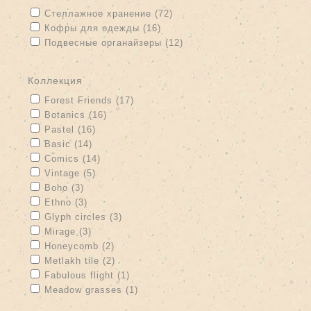
Apply Стеллажное хранение filter
Apply Стеллажное хранение
Стеллажное хранение (72)
filter
Apply Кофры для одежды filter
Apply Кофры для одежды filter
Кофры для одежды (16)
Apply Подвесные органайзеры filter
Подвесные органайзеры (12)
Apply Подвесные органайзеры filter
коллекция
Apply Forest Friends filter
Apply Forest Friends filter
Forest Friends (17)
Apply Botanics filter
Apply Botanics filter
Botanics (16)
Apply Pastel filter
Apply Pastel filter
Pastel (16)
Apply Basic filter
Apply Basic filter
Basic (14)
Apply Comics filter
Apply Comics filter
Comics (14)
Apply Vintage filter
Apply Vintage filter
Vintage (5)
Apply Boho filter
Apply Boho filter
Boho (3)
Apply Ethno filter
Apply Ethno filter
Ethno (3)
Apply Glyph circles filter
Apply Glyph circles filter
Glyph circles (3)
Apply Mirage filter
Apply Mirage filter
Mirage (3)
Apply Honeycomb filter
Apply Honeycomb filter
Honeycomb (2)
Apply Metlakh tile filter
Apply Metlakh tile filter
Metlakh tile (2)
Apply Fabulous flight filter
Apply Fabulous flight filter
Fabulous flight (1)
Apply Meadow grasses filter
Apply Meadow grasses filter
Meadow grasses (1)