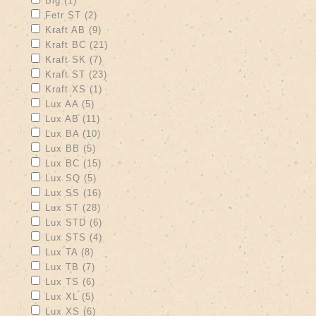
Big (1)
Apply Fetr ST filter
Apply Fetr ST filter
Fetr ST (2)
Apply Kraft AB filter
Apply Kraft AB filter
Kraft AB (9)
Apply Kraft BC filter
Apply Kraft BC filter
Kraft BC (21)
Apply Kraft SK filter
Apply Kraft SK filter
Kraft SK (7)
Apply Kraft ST filter
Apply Kraft ST filter
Kraft ST (23)
Apply Kraft XS filter
Apply Kraft XS filter
Kraft XS (1)
Apply Lux AA filter
Apply Lux AA filter
Lux AA (5)
Apply Lux AB filter
Apply Lux AB filter
Lux AB (11)
Apply Lux BA filter
Apply Lux BA filter
Lux BA (10)
Apply Lux BB filter
Apply Lux BB filter
Lux BB (5)
Apply Lux BC filter
Apply Lux BC filter
Lux BC (15)
Apply Lux SQ filter
Apply Lux SQ filter
Lux SQ (5)
Apply Lux SS filter
Apply Lux SS filter
Lux SS (16)
Apply Lux ST filter
Apply Lux ST filter
Lux ST (28)
Apply Lux STD filter
Apply Lux STD filter
Lux STD (6)
Apply Lux STS filter
Apply Lux STS filter
Lux STS (4)
Apply Lux TA filter
Apply Lux TA filter
Lux TA (8)
Apply Lux TB filter
Apply Lux TB filter
Lux TB (7)
Apply Lux TS filter
Apply Lux TS filter
Lux TS (6)
Apply Lux XL filter
Apply Lux XL filter
Lux XL (5)
Apply Lux XS filter
Apply Lux XS filter
Lux XS (6)