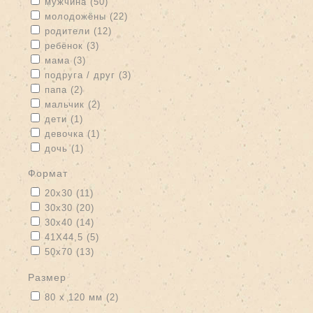
Apply мужчина filter
Apply мужчина filter
мужчина (50)
Apply молодожёны filter
Apply молодожёны filter
молодожёны (22)
Apply родители filter
Apply родители filter
родители (12)
Apply ребёнок filter
Apply ребёнок filter
ребёнок (3)
Apply мама filter
Apply мама filter
мама (3)
Apply подруга / друг filter
Apply подруга / друг filter
подруга / друг (3)
Apply папа filter
Apply папа filter
папа (2)
Apply мальчик filter
Apply мальчик filter
мальчик (2)
Apply дети filter
Apply дети filter
дети (1)
Apply девочка filter
Apply девочка filter
девочка (1)
Apply дочь filter
Apply дочь filter
дочь (1)
формат
Apply 20x30 filter
Apply 20x30 filter
20x30 (11)
Apply 30x30 filter
Apply 30x30 filter
30x30 (20)
Apply 30x40 filter
Apply 30x40 filter
30x40 (14)
Apply 41Х44,5 filter
Apply 41Х44,5 filter
41Х44,5 (5)
Apply 50x70 filter
Apply 50x70 filter
50x70 (13)
размер
Apply 80 х 120 мм filter
Apply 80 х 120 мм filter
80 х 120 мм (2)