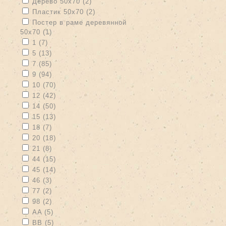
Apply Дерево 50х70 filter
Apply Дерево 50х70 filter
Дерево 50х70 (2)
Apply Пластик 50х70 filter
Apply Пластик 50х70 filter
Пластик 50х70 (2)
Apply Постер в раме деревянной 50х70 filter
Постер в раме деревянной
50х70 (1)
Apply Постер в раме деревянной 50х70 filter
Apply 1 filter
Apply 1 filter
1 (7)
Apply 5 filter
Apply 5 filter
5 (13)
Apply 7 filter
Apply 7 filter
7 (85)
Apply 9 filter
Apply 9 filter
9 (94)
Apply 10 filter
Apply 10 filter
10 (70)
Apply 12 filter
Apply 12 filter
12 (42)
Apply 14 filter
Apply 14 filter
14 (50)
Apply 15 filter
Apply 15 filter
15 (13)
Apply 18 filter
Apply 18 filter
18 (7)
Apply 20 filter
Apply 20 filter
20 (18)
Apply 21 filter
Apply 21 filter
21 (8)
Apply 44 filter
Apply 44 filter
44 (15)
Apply 45 filter
Apply 45 filter
45 (14)
Apply 46 filter
Apply 46 filter
46 (3)
Apply 77 filter
Apply 77 filter
77 (2)
Apply 98 filter
Apply 98 filter
98 (2)
Apply AA filter
Apply AA filter
AA (5)
Apply BB filter
Apply BB filter
BB (5)