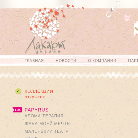
Перейти к
Skip to
основному
navigation
содержанию
ГЛАВНАЯ
НОВОСТИ
О КОМПАНИИ
ПАР
Главное меню
КОЛЛЕКЦИИ
Страницы
открыток
PAPYRUS
АРОМА ТЕРАПИЯ
ЖАБА МОЕЙ МЕЧТЫ
МАЛЕНЬКИЙ ТЕАТР