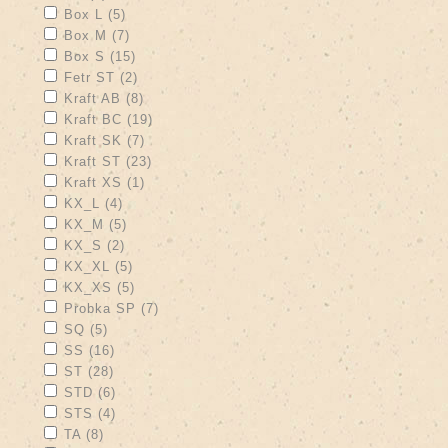
Apply Box L filter
Apply Box L filter
Box L (5)
Apply Box M filter
Apply Box M filter
Box M (7)
Apply Box S filter
Apply Box S filter
Box S (15)
Apply Fetr ST filter
Apply Fetr ST filter
Fetr ST (2)
Apply Kraft AB filter
Apply Kraft AB filter
Kraft AB (8)
Apply Kraft BC filter
Apply Kraft BC filter
Kraft BC (19)
Apply Kraft SK filter
Apply Kraft SK filter
Kraft SK (7)
Apply Kraft ST filter
Apply Kraft ST filter
Kraft ST (23)
Apply Kraft XS filter
Apply Kraft XS filter
Kraft XS (1)
Apply KX_L filter
Apply KX_L filter
KX_L (4)
Apply KX_M filter
Apply KX_M filter
KX_M (5)
Apply KX_S filter
Apply KX_S filter
KX_S (2)
Apply KX_XL filter
Apply KX_XL filter
KX_XL (5)
Apply KX_XS filter
Apply KX_XS filter
KX_XS (5)
Apply Probka SP filter
Apply Probka SP filter
Probka SP (7)
Apply SQ filter
Apply SQ filter
SQ (5)
Apply SS filter
Apply SS filter
SS (16)
Apply ST filter
Apply ST filter
ST (28)
Apply STD filter
Apply STD filter
STD (6)
Apply STS filter
Apply STS filter
STS (4)
Apply TA filter
Apply TA filter
TA (8)