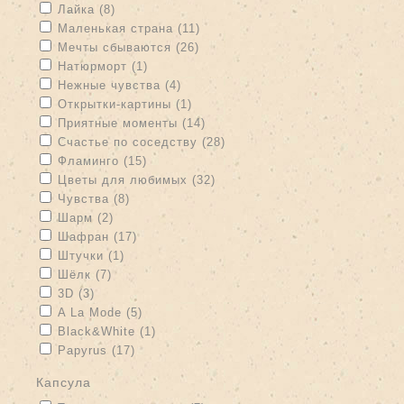
Apply Лайка filter
Apply Лайка filter
Лайка (8)
Apply Маленькая страна filter
Apply Маленькая страна filter
Маленькая страна (11)
Apply Мечты сбываются filter
Apply Мечты сбываются filter
Мечты сбываются (26)
Apply Натюрморт filter
Apply Натюрморт filter
Натюрморт (1)
Apply Нежные чувства filter
Apply Нежные чувства filter
Нежные чувства (4)
Apply Открытки-картины filter
Apply Открытки-картины filter
Открытки-картины (1)
Apply Приятные моменты filter
Apply Приятные моменты filter
Приятные моменты (14)
Apply Счастье по соседству filter
Apply Счастье по соседству
Счастье по соседству (28)
filter
Apply Фламинго filter
Apply Фламинго filter
Фламинго (15)
Apply Цветы для любимых filter
Apply Цветы для любимых
Цветы для любимых (32)
filter
Apply Чувства filter
Apply Чувства filter
Чувства (8)
Apply Шарм filter
Apply Шарм filter
Шарм (2)
Apply Шафран filter
Apply Шафран filter
Шафран (17)
Apply Штучки filter
Apply Штучки filter
Штучки (1)
Apply Шёлк filter
Apply Шёлк filter
Шёлк (7)
Apply 3D filter
Apply 3D filter
3D (3)
Apply A La Mode filter
Apply A La Mode filter
A La Mode (5)
Apply Black&White filter
Apply Black&White filter
Black&White (1)
Apply Papyrus filter
Apply Papyrus filter
Papyrus (17)
капсула