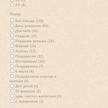
XL (5)
Apply XS filter
Apply XS filter
XS (6)
повод
Apply Без повода filter
Apply Без повода filter
Без повода (116)
Apply День рождения filter
Apply День рождения filter
День рождения (62)
Apply Для тебя filter
Apply Для тебя filter
Для тебя (30)
Apply Свадьба filter
Apply Свадьба filter
Свадьба (22)
Apply Рождение ребенка filter
Apply Рождение ребенка filter
Рождение ребенка (14)
Apply Юбилей filter
Apply Юбилей filter
Юбилей (14)
Apply Любовь filter
Apply Любовь filter
Любовь (12)
Apply Поздравляю filter
Apply Поздравляю filter
Поздравляю (11)
Apply Молодежные filter
Apply Молодежные filter
Молодежные (10)
Apply Поздравляем filter
Apply Поздравляем filter
Поздравляем (7)
Apply 8 марта filter
Apply 8 марта filter
8 марта (6)
Apply Поздравления родным и близким filter
Поздравления родным и
близким (5)
Apply Поздравления родным и близким filter
Apply Для детей filter
Apply Для детей filter
Для детей (3)
Apply 23 февраля filter
Apply 23 февраля filter
23 февраля (2)
Apply день святого валентина filter
Apply день святого
день святого валентина (1)
валентина filter
Apply с праздником filter
Apply с праздником filter
с праздником (1)