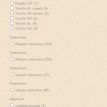
Apply Probka SP filter
Apply Probka SP filter
Probka SP (7)
Apply Textile AL сумка filter
Apply Textile AL сумка filter
Textile AL сумка (9)
Apply Textile AP мешок filter
Apply Textile AP мешок filter
Textile AP мешок (9)
Apply Textile RS filter
Apply Textile RS filter
Textile RS (5)
Apply Textile SL filter
Apply Textile SL filter
Textile SL (8)
Apply Textile SO filter
Apply Textile SO filter
Textile SO (4)
тематика
Apply Общая тематика filter
Apply Общая тематика filter
Общая тематика (319)
тематика
Apply Общая тематика filter
Apply Общая тематика filter
Общая тематика (256)
тематика
Apply общая тематика filter
Apply общая тематика filter
общая тематика (27)
Тематика
Apply общая тематика filter
Apply общая тематика filter
общая тематика (88)
адресат
Apply универсальная filter
Apply универсальная filter
универсальная (2)