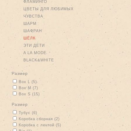
ФЛАМИНГО
ЦВЕТЫ ДЛЯ ЛЮБИМЫХ
ЧУВСТВА
ШАРМ
ШАФРАН
ШЁЛК
ЭТИ ДЕТИ
A LA MODE
BLACK&WHITE
размер
Apply Box L filter
Apply Box L filter
Box L (5)
Apply Box M filter
Apply Box M filter
Box M (7)
Apply Box S filter
Apply Box S filter
Box S (15)
размер
Apply Тубус filter
Apply Тубус filter
Тубус (6)
Apply Коробка сборная filter
Apply Коробка сборная filter
Коробка сборная (2)
Apply Коробка с лентой filter
Apply Коробка с лентой filter
Коробка с лентой (5)
Apply Big filter
Apply Big filter