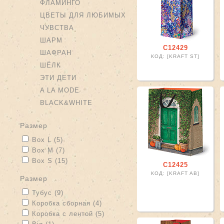
ФЛАМИНГО
ЦВЕТЫ ДЛЯ ЛЮБИМЫХ
ЧУВСТВА
ШАРМ
С12429
ШАФРАН
КОД: [KRAFT ST]
ШЁЛК
ЭТИ ДЕТИ
A LA MODE
BLACK&WHITE
размер
Apply Box L filter
Apply Box L filter
Box L (5)
Apply Box M filter
Apply Box M filter
Box M (7)
Apply Box S filter
Apply Box S filter
Box S (15)
С12425
КОД: [KRAFT AB]
размер
Apply Тубус filter
Apply Тубус filter
Тубус (9)
Apply Коробка сборная filter
Apply Коробка сборная filter
Коробка сборная (4)
Apply Коробка с лентой filter
Apply Коробка с лентой filter
Коробка с лентой (5)
Apply Big filter
Apply Big filter