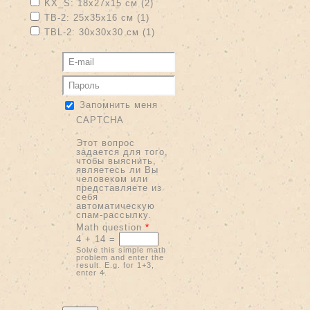
Apply KX_S: 18х27х15 см filter
Apply KX_S: 18х27х15 см filter
KX_S: 18х27х15 см (2)
Apply TB-2: 25х35х16 см filter
Apply TB-2: 25х35х16 см filter
TB-2: 25х35х16 см (1)
Apply TBL-2: 30х30х30 см filter
Apply TBL-2: 30х30х30 см filter
TBL-2: 30х30х30 см (1)
Запомнить меня
CAPTCHA
Этот вопрос
задается для того,
чтобы выяснить,
являетесь ли Вы
человеком или
представляете из
себя
автоматическую
спам-рассылку.
Math question
*
4 + 14 =
Solve this simple math
problem and enter the
result. E.g. for 1+3,
enter 4.