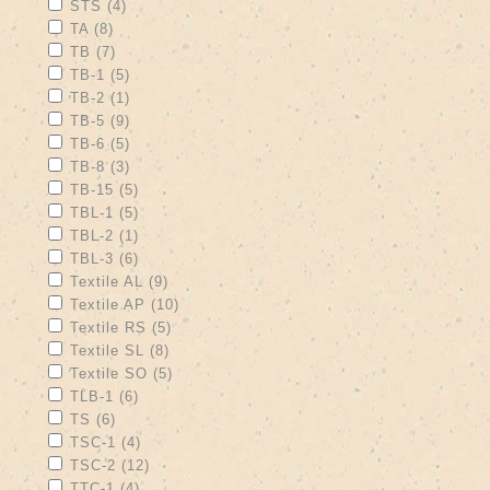
Apply STS filter
Apply STS filter
STS (4)
Apply TA filter
Apply TA filter
TA (8)
Apply TB filter
Apply TB filter
TB (7)
Apply TB-1 filter
Apply TB-1 filter
TB-1 (5)
Apply TB-2 filter
Apply TB-2 filter
TB-2 (1)
Apply TB-5 filter
Apply TB-5 filter
TB-5 (9)
Apply TB-6 filter
Apply TB-6 filter
TB-6 (5)
Apply TB-8 filter
Apply TB-8 filter
TB-8 (3)
Apply TB-15 filter
Apply TB-15 filter
TB-15 (5)
Apply TBL-1 filter
Apply TBL-1 filter
TBL-1 (5)
Apply TBL-2 filter
Apply TBL-2 filter
TBL-2 (1)
Apply TBL-3 filter
Apply TBL-3 filter
TBL-3 (6)
Apply Textile AL filter
Apply Textile AL filter
Textile AL (9)
Apply Textile AP filter
Apply Textile AP filter
Textile AP (10)
Apply Textile RS filter
Apply Textile RS filter
Textile RS (5)
Apply Textile SL filter
Apply Textile SL filter
Textile SL (8)
Apply Textile SO filter
Apply Textile SO filter
Textile SO (5)
Apply TLB-1 filter
Apply TLB-1 filter
TLB-1 (6)
Apply TS filter
Apply TS filter
TS (6)
Apply TSC-1 filter
Apply TSC-1 filter
TSC-1 (4)
Apply TSC-2 filter
Apply TSC-2 filter
TSC-2 (12)
Apply TTC-1 filter
Apply TTC-1 filter
TTC-1 (4)