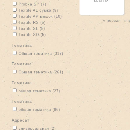
КОД: [TA]
Apply Probka SP filter
Apply Probka SP filter
Probka SP (7)
Apply Textile AL сумка filter
Apply Textile AL сумка filter
Textile AL сумка (9)
Apply Textile AP мешок filter
Apply Textile AP мешок filter
Textile AP мешок (10)
« первая
‹ 
Apply Textile RS filter
Apply Textile RS filter
Textile RS (5)
Страницы
Apply Textile SL filter
Apply Textile SL filter
Textile SL (8)
Apply Textile SO filter
Apply Textile SO filter
Textile SO (5)
тематика
Apply Общая тематика filter
Apply Общая тематика filter
Общая тематика (317)
тематика
Apply Общая тематика filter
Apply Общая тематика filter
Общая тематика (261)
тематика
Apply общая тематика filter
Apply общая тематика filter
общая тематика (27)
Тематика
Apply общая тематика filter
Apply общая тематика filter
общая тематика (86)
адресат
Apply универсальная filter
Apply универсальная filter
универсальная (2)