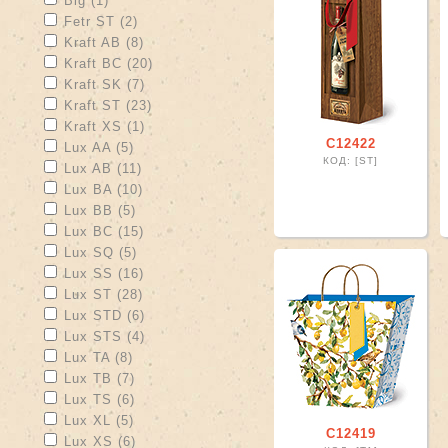
Big (1)
Apply Fetr ST filter
Apply Fetr ST filter
Fetr ST (2)
Apply Kraft AB filter
Apply Kraft AB filter
Kraft AB (8)
Apply Kraft BC filter
Apply Kraft BC filter
Kraft BC (20)
Apply Kraft SK filter
Apply Kraft SK filter
Kraft SK (7)
Apply Kraft ST filter
Apply Kraft ST filter
Kraft ST (23)
Apply Kraft XS filter
Apply Kraft XS filter
Kraft XS (1)
С12422
Apply Lux AA filter
Apply Lux AA filter
Lux AA (5)
КОД: [ST]
Apply Lux AB filter
Apply Lux AB filter
Lux AB (11)
Apply Lux BA filter
Apply Lux BA filter
Lux BA (10)
Apply Lux BB filter
Apply Lux BB filter
Lux BB (5)
Apply Lux BC filter
Apply Lux BC filter
Lux BC (15)
Apply Lux SQ filter
Apply Lux SQ filter
Lux SQ (5)
Apply Lux SS filter
Apply Lux SS filter
Lux SS (16)
Apply Lux ST filter
Apply Lux ST filter
Lux ST (28)
Apply Lux STD filter
Apply Lux STD filter
Lux STD (6)
Apply Lux STS filter
Apply Lux STS filter
Lux STS (4)
Apply Lux TA filter
Apply Lux TA filter
Lux TA (8)
Apply Lux TB filter
Apply Lux TB filter
Lux TB (7)
Apply Lux TS filter
Apply Lux TS filter
Lux TS (6)
Apply Lux XL filter
Apply Lux XL filter
Lux XL (5)
С12419
Apply Lux XS filter
Apply Lux XS filter
Lux XS (6)