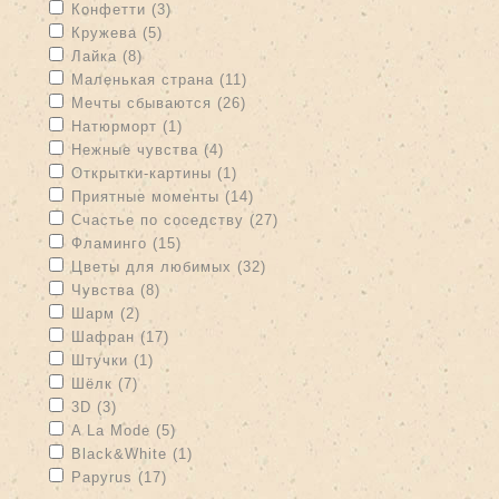
Apply Конфетти filter
Apply Конфетти filter
Конфетти (3)
Apply Кружева filter
Apply Кружева filter
Кружева (5)
Apply Лайка filter
Apply Лайка filter
Лайка (8)
Apply Маленькая страна filter
Apply Маленькая страна filter
Маленькая страна (11)
Apply Мечты сбываются filter
Apply Мечты сбываются filter
Мечты сбываются (26)
Apply Натюрморт filter
Apply Натюрморт filter
Натюрморт (1)
Apply Нежные чувства filter
Apply Нежные чувства filter
Нежные чувства (4)
Apply Открытки-картины filter
Apply Открытки-картины filter
Открытки-картины (1)
Apply Приятные моменты filter
Apply Приятные моменты filter
Приятные моменты (14)
Apply Счастье по соседству filter
Apply Счастье по соседству
Счастье по соседству (27)
filter
Apply Фламинго filter
Apply Фламинго filter
Фламинго (15)
Apply Цветы для любимых filter
Apply Цветы для любимых
Цветы для любимых (32)
filter
Apply Чувства filter
Apply Чувства filter
Чувства (8)
Apply Шарм filter
Apply Шарм filter
Шарм (2)
Apply Шафран filter
Apply Шафран filter
Шафран (17)
Apply Штучки filter
Apply Штучки filter
Штучки (1)
Apply Шёлк filter
Apply Шёлк filter
Шёлк (7)
Apply 3D filter
Apply 3D filter
3D (3)
Apply A La Mode filter
Apply A La Mode filter
A La Mode (5)
Apply Black&White filter
Apply Black&White filter
Black&White (1)
Apply Papyrus filter
Apply Papyrus filter
Papyrus (17)