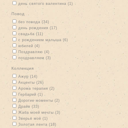
Apply день святого валентина filter
Apply день святого
день святого валентина (1)
валентина filter
Повод
Apply без повода filter
Apply без повода filter
без повода (34)
Apply день рождения filter
Apply день рождения filter
день рождения (17)
Apply свадьба filter
Apply свадьба filter
свадьба (11)
Apply с рождением малыша filter
Apply с рождением малыша
с рождением малыша (6)
filter
Apply юбилей filter
Apply юбилей filter
юбилей (4)
Apply Поздравляю filter
Apply Поздравляю filter
Поздравляю (4)
Apply поздравляем filter
Apply поздравляем filter
поздравляем (3)
Коллекция
Apply Ажур filter
Apply Ажур filter
Ажур (14)
Apply Акценты filter
Apply Акценты filter
Акценты (26)
Apply Арома терапия filter
Apply Арома терапия filter
Арома терапия (2)
Apply Гербарий filter
Apply Гербарий filter
Гербарий (1)
Apply Дорогие моменты filter
Apply Дорогие моменты filter
Дорогие моменты (2)
Apply Драйв filter
Apply Драйв filter
Драйв (33)
Apply Жаба моей мечты filter
Apply Жаба моей мечты filter
Жаба моей мечты (3)
Apply Зверьё моё filter
Apply Зверьё моё filter
Зверьё моё (1)
Apply Золотая лента filter
Apply Золотая лента filter
Золотая лента (18)