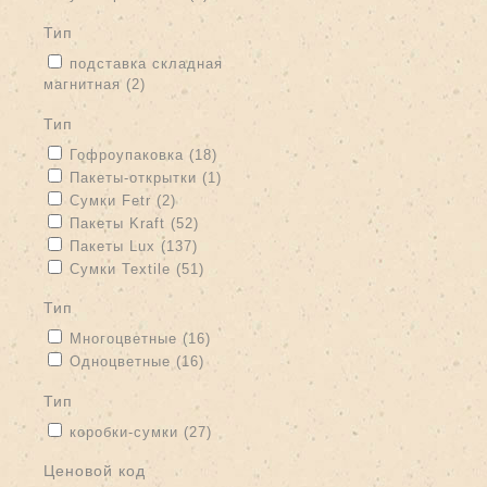
тип
Apply подставка складная магнитная filter
подставка складная
магнитная (2)
Apply подставка складная магнитная filter
тип
Apply Гофроупаковка filter
Apply Гофроупаковка filter
Гофроупаковка (18)
Apply Пакеты-открытки filter
Apply Пакеты-открытки filter
Пакеты-открытки (1)
Apply Сумки Fetr filter
Apply Сумки Fetr filter
Сумки Fetr (2)
Apply Пакеты Kraft filter
Apply Пакеты Kraft filter
Пакеты Kraft (52)
Apply Пакеты Lux filter
Apply Пакеты Lux filter
Пакеты Lux (137)
Apply Сумки Textile filter
Apply Сумки Textile filter
Сумки Textile (51)
тип
Apply Многоцветные filter
Apply Многоцветные filter
Многоцветные (16)
Apply Одноцветные filter
Apply Одноцветные filter
Одноцветные (16)
тип
Apply коробки-сумки filter
Apply коробки-сумки filter
коробки-сумки (27)
Ценовой код