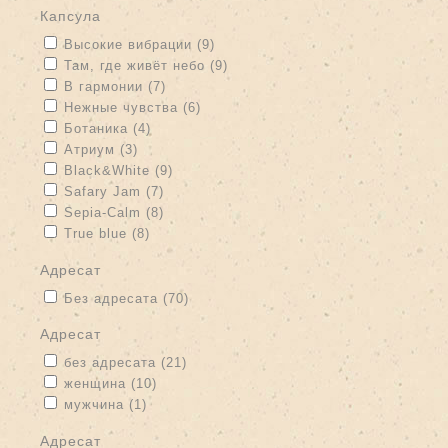
капсула
Apply Высокие вибрации filter
Apply Высокие вибрации filter
Высокие вибрации (9)
Apply Там, где живёт небо filter
Apply Там, где живёт небо filter
Там, где живёт небо (9)
Apply В гармонии filter
Apply В гармонии filter
В гармонии (7)
Apply Нежные чувства filter
Apply Нежные чувства filter
Нежные чувства (6)
Apply Ботаника filter
Apply Ботаника filter
Ботаника (4)
Apply Атриум filter
Apply Атриум filter
Атриум (3)
Apply Black&White filter
Apply Black&White filter
Black&White (9)
Apply Safary Jam filter
Apply Safary Jam filter
Safary Jam (7)
Apply Sepia-Calm filter
Apply Sepia-Calm filter
Sepia-Calm (8)
Apply True blue filter
Apply True blue filter
True blue (8)
адресат
Apply Без адресата filter
Apply Без адресата filter
Без адресата (70)
адресат
Apply без адресата filter
Apply без адресата filter
без адресата (21)
Apply женщина filter
Apply женщина filter
женщина (10)
Apply мужчина filter
Apply мужчина filter
мужчина (1)
адресат