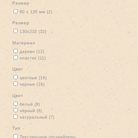
размер
Apply 80 х 120 мм filter
Apply 80 х 120 мм filter
80 х 120 мм (2)
размер
Apply 130х210 filter
Apply 130х210 filter
130х210 (32)
материал
Apply дерево filter
Apply дерево filter
дерево (12)
Apply пластик filter
Apply пластик filter
пластик (11)
цвет
Apply цветные filter
Apply цветные filter
цветные (16)
Apply черные filter
Apply черные filter
черные (16)
цвет
Apply белый filter
Apply белый filter
белый (8)
Apply чёрный filter
Apply чёрный filter
чёрный (8)
Apply натуральный filter
Apply натуральный filter
натуральный (7)
тип
Apply Текстильные органайзеры filter
Текстильные органайзеры