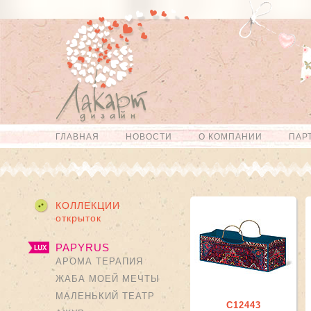
Перейти к
Skip to
основному
navigation
содержанию
ГЛАВНАЯ
НОВОСТИ
О КОМПАНИИ
ПАР
Главное меню
КОЛЛЕКЦИИ
открыток
PAPYRUS
АРОМА ТЕРАПИЯ
ЖАБА МОЕЙ МЕЧТЫ
МАЛЕНЬКИЙ ТЕАТР
С12443