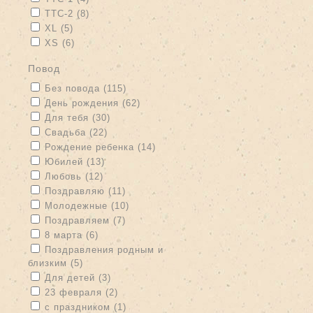
Apply TTC-2 filter
Apply TTC-2 filter
TTC-2 (8)
Apply XL filter
Apply XL filter
XL (5)
Apply XS filter
Apply XS filter
XS (6)
повод
Apply Без повода filter
Apply Без повода filter
Без повода (115)
Apply День рождения filter
Apply День рождения filter
День рождения (62)
Apply Для тебя filter
Apply Для тебя filter
Для тебя (30)
Apply Свадьба filter
Apply Свадьба filter
Свадьба (22)
Apply Рождение ребенка filter
Apply Рождение ребенка filter
Рождение ребенка (14)
Apply Юбилей filter
Apply Юбилей filter
Юбилей (13)
Apply Любовь filter
Apply Любовь filter
Любовь (12)
Apply Поздравляю filter
Apply Поздравляю filter
Поздравляю (11)
Apply Молодежные filter
Apply Молодежные filter
Молодежные (10)
Apply Поздравляем filter
Apply Поздравляем filter
Поздравляем (7)
Apply 8 марта filter
Apply 8 марта filter
8 марта (6)
Apply Поздравления родным и близким filter
Поздравления родным и
близким (5)
Apply Поздравления родным и близким filter
Apply Для детей filter
Apply Для детей filter
Для детей (3)
Apply 23 февраля filter
Apply 23 февраля filter
23 февраля (2)
Apply с праздником filter
Apply с праздником filter
с праздником (1)