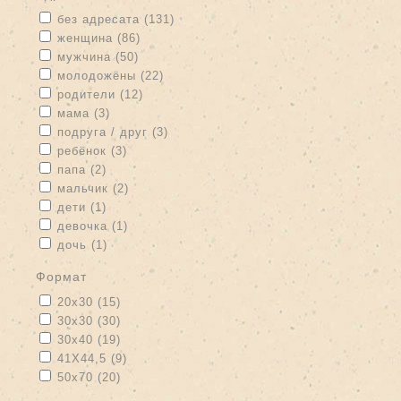
Apply без адресата filter
Apply без адресата filter
без адресата (131)
Apply женщина filter
Apply женщина filter
женщина (86)
Apply мужчина filter
Apply мужчина filter
мужчина (50)
Apply молодожёны filter
Apply молодожёны filter
молодожёны (22)
Apply родители filter
Apply родители filter
родители (12)
Apply мама filter
Apply мама filter
мама (3)
Apply подруга / друг filter
Apply подруга / друг filter
подруга / друг (3)
Apply ребёнок filter
Apply ребёнок filter
ребёнок (3)
Apply папа filter
Apply папа filter
папа (2)
Apply мальчик filter
Apply мальчик filter
мальчик (2)
Apply дети filter
Apply дети filter
дети (1)
Apply девочка filter
Apply девочка filter
девочка (1)
Apply дочь filter
Apply дочь filter
дочь (1)
формат
Apply 20x30 filter
Apply 20x30 filter
20x30 (15)
Apply 30x30 filter
Apply 30x30 filter
30x30 (30)
Apply 30x40 filter
Apply 30x40 filter
30x40 (19)
Apply 41Х44,5 filter
Apply 41Х44,5 filter
41Х44,5 (9)
Apply 50x70 filter
Apply 50x70 filter
50x70 (20)