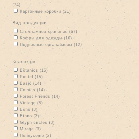
(74)
Apply Текстильные органайзеры filter
Apply Картонные коробки filter
Apply Картонные коробки filter
Картонные коробки (21)
вид продукции
Apply Стеллажное хранение filter
Apply Стеллажное хранение
Стеллажное хранение (67)
filter
Apply Кофры для одежды filter
Apply Кофры для одежды filter
Кофры для одежды (16)
Apply Подвесные органайзеры filter
Подвесные органайзеры (12)
Apply Подвесные органайзеры filter
коллекция
Apply Botanics filter
Apply Botanics filter
Botanics (15)
Apply Pastel filter
Apply Pastel filter
Pastel (15)
Apply Basic filter
Apply Basic filter
Basic (14)
Apply Comics filter
Apply Comics filter
Comics (14)
Apply Forest Friends filter
Apply Forest Friends filter
Forest Friends (14)
Apply Vintage filter
Apply Vintage filter
Vintage (5)
Apply Boho filter
Apply Boho filter
Boho (3)
Apply Ethno filter
Apply Ethno filter
Ethno (3)
Apply Glyph circles filter
Apply Glyph circles filter
Glyph circles (3)
Apply Mirage filter
Apply Mirage filter
Mirage (3)
Apply Honeycomb filter
Apply Honeycomb filter
Honeycomb (2)