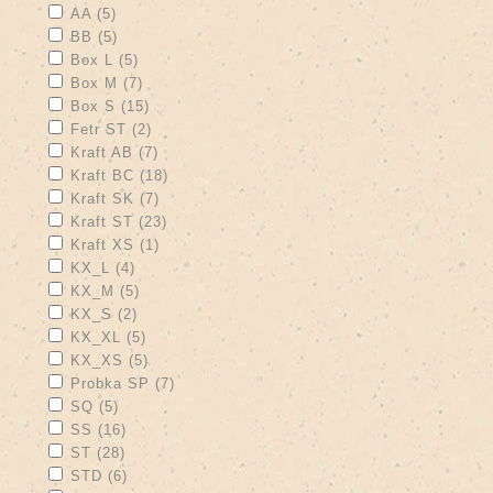
Apply AA filter
Apply AA filter
AA (5)
Apply BB filter
Apply BB filter
BB (5)
Apply Box L filter
Apply Box L filter
Box L (5)
Apply Box M filter
Apply Box M filter
Box M (7)
Apply Box S filter
Apply Box S filter
Box S (15)
Apply Fetr ST filter
Apply Fetr ST filter
Fetr ST (2)
Apply Kraft AB filter
Apply Kraft AB filter
Kraft AB (7)
Apply Kraft BC filter
Apply Kraft BC filter
Kraft BC (18)
Apply Kraft SK filter
Apply Kraft SK filter
Kraft SK (7)
Apply Kraft ST filter
Apply Kraft ST filter
Kraft ST (23)
Apply Kraft XS filter
Apply Kraft XS filter
Kraft XS (1)
Apply KX_L filter
Apply KX_L filter
KX_L (4)
Apply KX_M filter
Apply KX_M filter
KX_M (5)
Apply KX_S filter
Apply KX_S filter
KX_S (2)
Apply KX_XL filter
Apply KX_XL filter
KX_XL (5)
Apply KX_XS filter
Apply KX_XS filter
KX_XS (5)
Apply Probka SP filter
Apply Probka SP filter
Probka SP (7)
Apply SQ filter
Apply SQ filter
SQ (5)
Apply SS filter
Apply SS filter
SS (16)
Apply ST filter
Apply ST filter
ST (28)
Apply STD filter
Apply STD filter
STD (6)