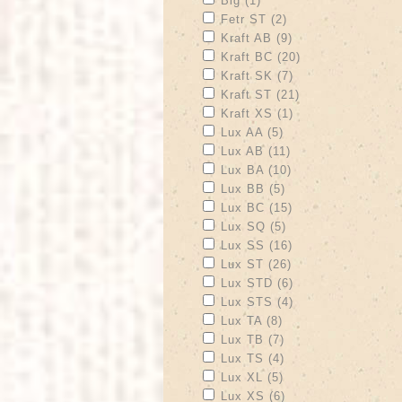
Big (1)
Apply Fetr ST filter
Apply Fetr ST filte
Fetr ST (2)
Apply Kraft AB filter
Apply Kraft AB fil
Kraft AB (9)
Apply Kraft BC filter
Apply Kraft BC fi
Kraft BC (20)
Apply Kraft SK filter
Apply Kraft SK fil
Kraft SK (7)
Apply Kraft ST filter
Apply Kraft ST fi
Kraft ST (21)
Apply Kraft XS filter
Apply Kraft XS fil
Kraft XS (1)
Apply Lux AA filter
Apply Lux AA filter
Lux AA (5)
Apply Lux AB filter
Apply Lux AB filte
Lux AB (11)
Apply Lux BA filter
Apply Lux BA filte
Lux BA (10)
Apply Lux BB filter
Apply Lux BB filter
Lux BB (5)
Apply Lux BC filter
Apply Lux BC filte
Lux BC (15)
Apply Lux SQ filter
Apply Lux SQ filter
Lux SQ (5)
Apply Lux SS filter
Apply Lux SS filte
Lux SS (16)
Apply Lux ST filter
Apply Lux ST filte
Lux ST (26)
Apply Lux STD filter
Apply Lux STD fil
Lux STD (6)
Apply Lux STS filter
Apply Lux STS fil
Lux STS (4)
Apply Lux TA filter
Apply Lux TA filter
Lux TA (8)
Apply Lux TB filter
Apply Lux TB filter
Lux TB (7)
Apply Lux TS filter
Apply Lux TS filter
Lux TS (4)
Apply Lux XL filter
Apply Lux XL filter
Lux XL (5)
Apply Lux XS filter
Apply Lux XS filter
Lux XS (6)