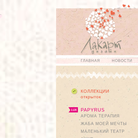
Перейти к
Skip to
основному
navigation
содержанию
ГЛАВНАЯ
НОВОСТИ
Главное меню
КОЛЛЕКЦИИ
открыток
PAPYRUS
АРОМА ТЕРАПИЯ
ЖАБА МОЕЙ МЕЧТЫ
МАЛЕНЬКИЙ ТЕАТР