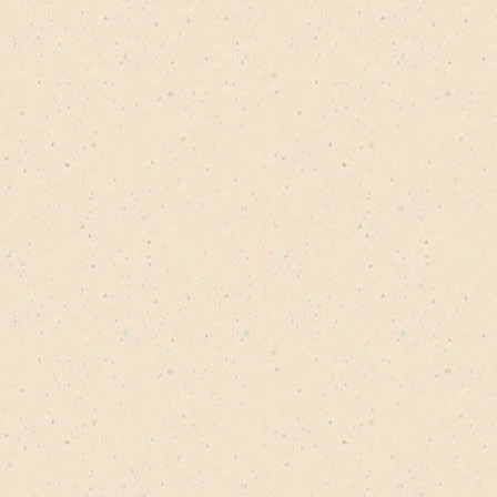
ная filter
ладная магнитная filter
роупаковка filter
кеты-открытки filter
r filter
 Kraft filter
 Lux filter
 Textile filter
цветные filter
оцветные filter
бки-сумки filter