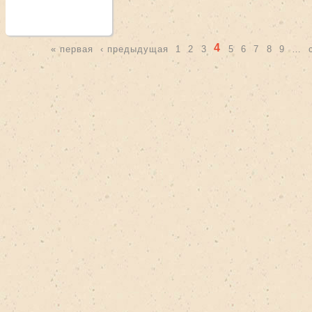
 filter
ile AL сумка filter
tile AP мешок filter
4
« первая
‹ предыдущая
1
2
3
5
6
7
8
9
…
 filter
Страницы
filter
 filter
Общая тематика filter
Общая тематика filter
щая тематика filter
щая тематика filter
ерсальная filter