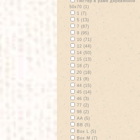
Apply Постер в раме деревянной 
Постер в раме деревянной
50х70 (1)
Apply Постер в раме де
Apply 1 filter
Apply 1 filter
1 (7)
Apply 5 filter
Apply 5 filter
5 (13)
Apply 7 filter
Apply 7 filter
7 (87)
Apply 9 filter
Apply 9 filter
9 (95)
Apply 10 filter
Apply 10 filter
10 (71)
Apply 12 filter
Apply 12 filter
12 (44)
Apply 14 filter
Apply 14 filter
14 (50)
Apply 15 filter
Apply 15 filter
15 (13)
Apply 18 filter
Apply 18 filter
18 (7)
Apply 20 filter
Apply 20 filter
20 (18)
Apply 21 filter
Apply 21 filter
21 (8)
Apply 44 filter
Apply 44 filter
44 (15)
Apply 45 filter
Apply 45 filter
45 (14)
Apply 46 filter
Apply 46 filter
46 (3)
Apply 77 filter
Apply 77 filter
77 (2)
Apply 98 filter
Apply 98 filter
98 (2)
Apply AA filter
Apply AA filter
AA (5)
Apply BB filter
Apply BB filter
BB (5)
Apply Box L filter
Apply Box L filter
Box L (5)
Apply Box M filter
Apply Box M filter
Box M (7)