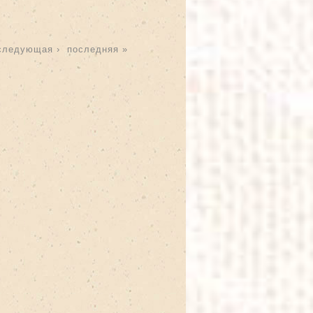
следующая ›
последняя »