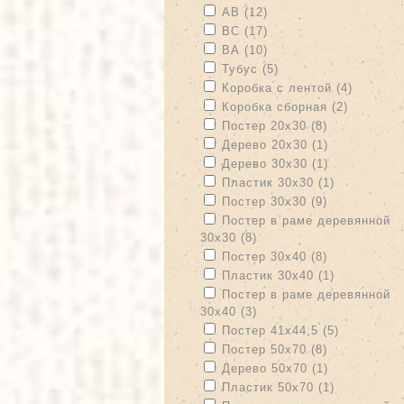
Apply АВ filter
Apply АВ filter
АВ (12)
Apply ВС filter
Apply ВС filter
ВС (17)
Apply ВА filter
Apply ВА filter
ВА (10)
Apply Тубус filter
Apply Тубус filter
Тубус (5)
Apply Коробка с лентой filter
Apply Ко
Коробка с лентой (4)
Apply Коробка сборная filter
Apply Ко
Коробка сборная (2)
Apply Постер 20х30 filter
Apply Постер
Постер 20х30 (8)
Apply Дерево 20х30 filter
Apply Дерево
Дерево 20х30 (1)
Apply Дерево 30х30 filter
Apply Дерево
Дерево 30х30 (1)
Apply Пластик 30х30 filter
Apply Пласт
Пластик 30х30 (1)
Apply Постер 30х30 filter
Apply Постер
Постер 30х30 (9)
Apply Постер в раме деревянной 
Постер в раме деревянной
30х30 (8)
Apply Постер в раме де
Apply Постер 30х40 filter
Apply Постер
Постер 30х40 (8)
Apply Пластик 30х40 filter
Apply Пласт
Пластик 30х40 (1)
Apply Постер в раме деревянной 
Постер в раме деревянной
30х40 (3)
Apply Постер в раме де
Apply Постер 41х44,5 filter
Apply Пост
Постер 41х44,5 (5)
Apply Постер 50х70 filter
Apply Постер
Постер 50х70 (8)
Apply Дерево 50х70 filter
Apply Дерево
Дерево 50х70 (1)
Apply Пластик 50х70 filter
Apply Пласт
Пластик 50х70 (1)