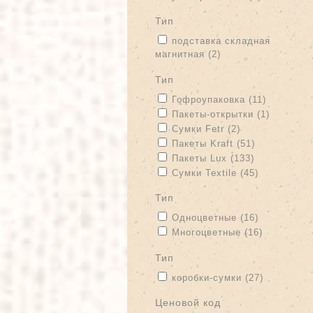
тип
Apply подставка складная магнит
подставка складная
магнитная (2)
Apply подставка ск
тип
Apply Гофроупаковка filter
Apply Гоф
Гофроупаковка (11)
Apply Пакеты-открытки filter
Apply Па
Пакеты-открытки (1)
Apply Сумки Fetr filter
Apply Сумки Fet
Сумки Fetr (2)
Apply Пакеты Kraft filter
Apply Пакеты
Пакеты Kraft (51)
Apply Пакеты Lux filter
Apply Пакеты
Пакеты Lux (133)
Apply Сумки Textile filter
Apply Сумки
Сумки Textile (45)
тип
Apply Одноцветные filter
Apply Одно
Одноцветные (16)
Apply Многоцветные filter
Apply Мног
Многоцветные (16)
тип
Apply коробки-сумки filter
Apply коро
коробки-сумки (27)
Ценовой код