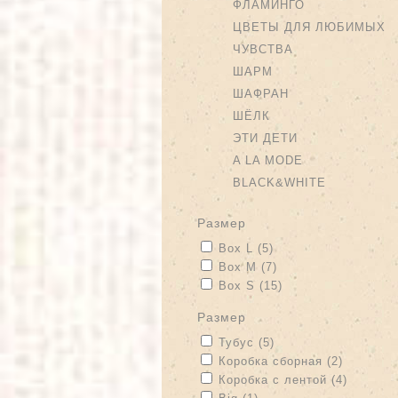
ФЛАМИНГО
ЦВЕТЫ ДЛЯ ЛЮБИМЫХ
ЧУВСТВА
ШАРМ
ШАФРАН
ШЁЛК
ЭТИ ДЕТИ
A LA MODE
BLACK&WHITE
размер
Apply Box L filter
Apply Box L filter
Box L (5)
Apply Box M filter
Apply Box M filter
Box M (7)
Apply Box S filter
Apply Box S filter
Box S (15)
размер
Apply Тубус filter
Apply Тубус filter
Тубус (5)
Apply Коробка сборная filter
Apply Ко
Коробка сборная (2)
Apply Коробка с лентой filter
Apply Ко
Коробка с лентой (4)
Apply Big filter
Apply Big filter