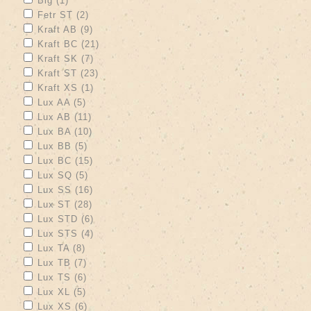
Big (1)
Apply Fetr ST filter
Apply Fetr ST filter
Fetr ST (2)
Apply Kraft AB filter
Apply Kraft AB filter
Kraft AB (9)
Apply Kraft BC filter
Apply Kraft BC filter
Kraft BC (21)
Apply Kraft SK filter
Apply Kraft SK filter
Kraft SK (7)
Apply Kraft ST filter
Apply Kraft ST filter
Kraft ST (23)
Apply Kraft XS filter
Apply Kraft XS filter
Kraft XS (1)
Apply Lux AA filter
Apply Lux AA filter
Lux AA (5)
Apply Lux AB filter
Apply Lux AB filter
Lux AB (11)
Apply Lux BA filter
Apply Lux BA filter
Lux BA (10)
Apply Lux BB filter
Apply Lux BB filter
Lux BB (5)
Apply Lux BC filter
Apply Lux BC filter
Lux BC (15)
Apply Lux SQ filter
Apply Lux SQ filter
Lux SQ (5)
Apply Lux SS filter
Apply Lux SS filter
Lux SS (16)
Apply Lux ST filter
Apply Lux ST filter
Lux ST (28)
Apply Lux STD filter
Apply Lux STD filter
Lux STD (6)
Apply Lux STS filter
Apply Lux STS filter
Lux STS (4)
Apply Lux TA filter
Apply Lux TA filter
Lux TA (8)
Apply Lux TB filter
Apply Lux TB filter
Lux TB (7)
Apply Lux TS filter
Apply Lux TS filter
Lux TS (6)
Apply Lux XL filter
Apply Lux XL filter
Lux XL (5)
Apply Lux XS filter
Apply Lux XS filter
Lux XS (6)