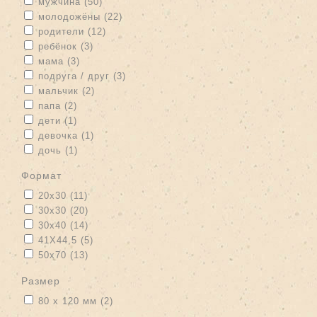
Apply мужчина filter
Apply мужчина filter
мужчина (50)
Apply молодожёны filter
Apply молодожёны filter
молодожёны (22)
Apply родители filter
Apply родители filter
родители (12)
Apply ребёнок filter
Apply ребёнок filter
ребёнок (3)
Apply мама filter
Apply мама filter
мама (3)
Apply подруга / друг filter
Apply подруга / друг filter
подруга / друг (3)
Apply мальчик filter
Apply мальчик filter
мальчик (2)
Apply папа filter
Apply папа filter
папа (2)
Apply дети filter
Apply дети filter
дети (1)
Apply девочка filter
Apply девочка filter
девочка (1)
Apply дочь filter
Apply дочь filter
дочь (1)
формат
Apply 20x30 filter
Apply 20x30 filter
20x30 (11)
Apply 30x30 filter
Apply 30x30 filter
30x30 (20)
Apply 30x40 filter
Apply 30x40 filter
30x40 (14)
Apply 41Х44,5 filter
Apply 41Х44,5 filter
41Х44,5 (5)
Apply 50x70 filter
Apply 50x70 filter
50x70 (13)
размер
Apply 80 х 120 мм filter
Apply 80 х 120 мм filter
80 х 120 мм (2)