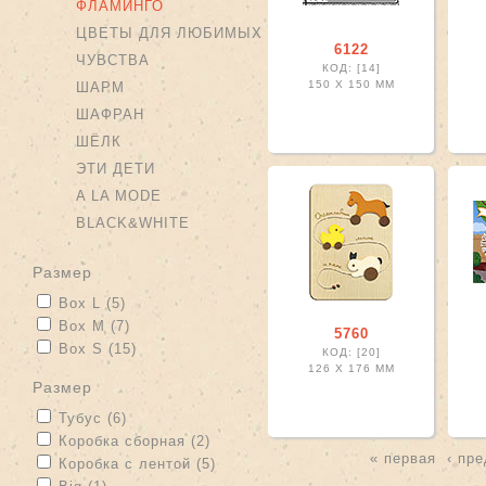
ФЛАМИНГО
ЦВЕТЫ ДЛЯ ЛЮБИМЫХ
6122
ЧУВСТВА
КОД: [14]
150 X
150 ММ
ШАРМ
ШАФРАН
ШЁЛК
ЭТИ ДЕТИ
A LA MODE
BLACK&WHITE
размер
Apply Box L filter
Apply Box L filter
Box L (5)
Apply Box M filter
Apply Box M filter
Box M (7)
5760
Apply Box S filter
Apply Box S filter
Box S (15)
КОД: [20]
126 X
176 ММ
размер
Apply Тубус filter
Apply Тубус filter
Тубус (6)
Apply Коробка сборная filter
Apply Коробка сборная filter
Коробка сборная (2)
« первая
‹ пр
Apply Коробка с лентой filter
Apply Коробка с лентой filter
Коробка с лентой (5)
Страницы
Apply Big filter
Apply Big filter