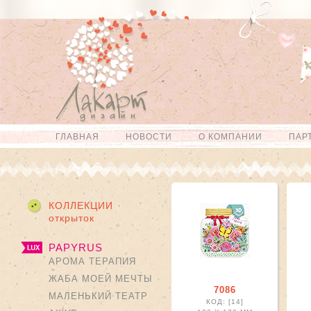
Перейти к
Skip to
основному
navigation
содержанию
ГЛАВНАЯ
НОВОСТИ
О КОМПАНИИ
ПАР
Главное меню
КОЛЛЕКЦИИ
открыток
PAPYRUS
АРОМА ТЕРАПИЯ
ЖАБА МОЕЙ МЕЧТЫ
7086
МАЛЕНЬКИЙ ТЕАТР
КОД: [14]