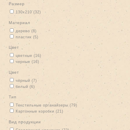
размер
Apply 130х210 filter
Apply 130х210 filter
130х210 (32)
материал
Apply дерево filter
Apply дерево filter
дерево (8)
Apply пластик filter
Apply пластик filter
пластик (5)
цвет
Apply цветные filter
Apply цветные filter
цветные (16)
Apply черные filter
Apply черные filter
черные (16)
цвет
Apply чёрный filter
Apply чёрный filter
чёрный (7)
Apply белый filter
Apply белый filter
белый (6)
тип
Apply Текстильные органайзеры filter
Apply Текстильные
Текстильные органайзеры (79)
органайзеры filter
Apply Картонные коробки filter
Apply Картонные коробки filter
Картонные коробки (21)
вид продукции
Apply Стеллажное хранение filter
Apply Стеллажное хранение