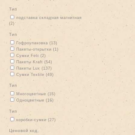
тип
Apply подставка складная магнитная filter
подставка складная магнитная
(2)
Apply подставка складная магнитная filter
тип
Apply Гофроупаковка filter
Apply Гофроупаковка filter
Гофроупаковка (13)
Apply Пакеты-открытки filter
Apply Пакеты-открытки filter
Пакеты-открытки (1)
Apply Сумки Fetr filter
Apply Сумки Fetr filter
Сумки Fetr (2)
Apply Пакеты Kraft filter
Apply Пакеты Kraft filter
Пакеты Kraft (54)
Apply Пакеты Lux filter
Apply Пакеты Lux filter
Пакеты Lux (137)
Apply Сумки Textile filter
Apply Сумки Textile filter
Сумки Textile (49)
тип
Apply Многоцветные filter
Apply Многоцветные filter
Многоцветные (16)
Apply Одноцветные filter
Apply Одноцветные filter
Одноцветные (16)
тип
Apply коробки-сумки filter
Apply коробки-сумки filter
коробки-сумки (27)
Ценовой код