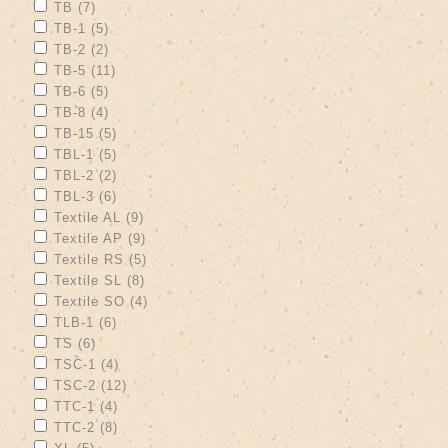
Apply TB filter
Apply TB filter
TB (7)
Apply TB-1 filter
Apply TB-1 filter
TB-1 (5)
Apply TB-2 filter
Apply TB-2 filter
TB-2 (2)
Apply TB-5 filter
Apply TB-5 filter
TB-5 (11)
Apply TB-6 filter
Apply TB-6 filter
TB-6 (5)
Apply TB-8 filter
Apply TB-8 filter
TB-8 (4)
Apply TB-15 filter
Apply TB-15 filter
TB-15 (5)
Apply TBL-1 filter
Apply TBL-1 filter
TBL-1 (5)
Apply TBL-2 filter
Apply TBL-2 filter
TBL-2 (2)
Apply TBL-3 filter
Apply TBL-3 filter
TBL-3 (6)
Apply Textile AL filter
Apply Textile AL filter
Textile AL (9)
Apply Textile AP filter
Apply Textile AP filter
Textile AP (9)
Apply Textile RS filter
Apply Textile RS filter
Textile RS (5)
Apply Textile SL filter
Apply Textile SL filter
Textile SL (8)
Apply Textile SO filter
Apply Textile SO filter
Textile SO (4)
Apply TLB-1 filter
Apply TLB-1 filter
TLB-1 (6)
Apply TS filter
Apply TS filter
TS (6)
Apply TSC-1 filter
Apply TSC-1 filter
TSC-1 (4)
Apply TSC-2 filter
Apply TSC-2 filter
TSC-2 (12)
Apply TTC-1 filter
Apply TTC-1 filter
TTC-1 (4)
Apply TTC-2 filter
Apply TTC-2 filter
TTC-2 (8)
Apply XL filter
Apply XL filter