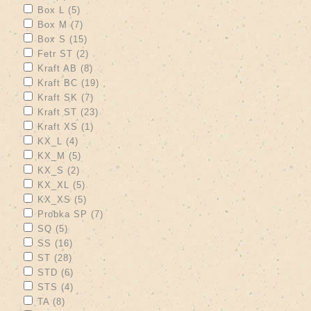
Apply Box L filter
Apply Box L filter
Box L (5)
Apply Box M filter
Apply Box M filter
Box M (7)
Apply Box S filter
Apply Box S filter
Box S (15)
Apply Fetr ST filter
Apply Fetr ST filter
Fetr ST (2)
Apply Kraft AB filter
Apply Kraft AB filter
Kraft AB (8)
Apply Kraft BC filter
Apply Kraft BC filter
Kraft BC (19)
Apply Kraft SK filter
Apply Kraft SK filter
Kraft SK (7)
Apply Kraft ST filter
Apply Kraft ST filter
Kraft ST (23)
Apply Kraft XS filter
Apply Kraft XS filter
Kraft XS (1)
Apply KX_L filter
Apply KX_L filter
KX_L (4)
Apply KX_M filter
Apply KX_M filter
KX_M (5)
Apply KX_S filter
Apply KX_S filter
KX_S (2)
Apply KX_XL filter
Apply KX_XL filter
KX_XL (5)
Apply KX_XS filter
Apply KX_XS filter
KX_XS (5)
Apply Probka SP filter
Apply Probka SP filter
Probka SP (7)
Apply SQ filter
Apply SQ filter
SQ (5)
Apply SS filter
Apply SS filter
SS (16)
Apply ST filter
Apply ST filter
ST (28)
Apply STD filter
Apply STD filter
STD (6)
Apply STS filter
Apply STS filter
STS (4)
Apply TA filter
Apply TA filter
TA (8)