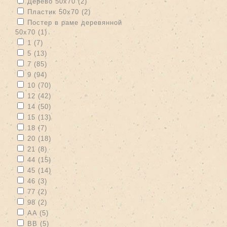
Apply Дерево 50х70 filter
Apply Дерево 50х70 filter
Дерево 50х70 (2)
Apply Пластик 50х70 filter
Apply Пластик 50х70 filter
Пластик 50х70 (2)
Apply Постер в раме деревянной 50х70 filter
Постер в раме деревянной
50х70 (1)
Apply Постер в раме деревянной 50х70 filter
Apply 1 filter
Apply 1 filter
1 (7)
Apply 5 filter
Apply 5 filter
5 (13)
Apply 7 filter
Apply 7 filter
7 (85)
Apply 9 filter
Apply 9 filter
9 (94)
Apply 10 filter
Apply 10 filter
10 (70)
Apply 12 filter
Apply 12 filter
12 (42)
Apply 14 filter
Apply 14 filter
14 (50)
Apply 15 filter
Apply 15 filter
15 (13)
Apply 18 filter
Apply 18 filter
18 (7)
Apply 20 filter
Apply 20 filter
20 (18)
Apply 21 filter
Apply 21 filter
21 (8)
Apply 44 filter
Apply 44 filter
44 (15)
Apply 45 filter
Apply 45 filter
45 (14)
Apply 46 filter
Apply 46 filter
46 (3)
Apply 77 filter
Apply 77 filter
77 (2)
Apply 98 filter
Apply 98 filter
98 (2)
Apply AA filter
Apply AA filter
AA (5)
Apply BB filter
Apply BB filter
BB (5)