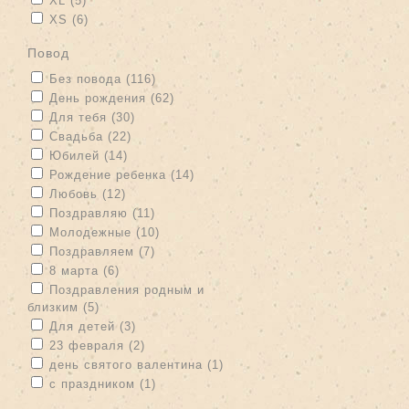
XL (5)
Apply XS filter
Apply XS filter
XS (6)
повод
Apply Без повода filter
Apply Без повода filter
Без повода (116)
Apply День рождения filter
Apply День рождения filter
День рождения (62)
Apply Для тебя filter
Apply Для тебя filter
Для тебя (30)
Apply Свадьба filter
Apply Свадьба filter
Свадьба (22)
Apply Юбилей filter
Apply Юбилей filter
Юбилей (14)
Apply Рождение ребенка filter
Apply Рождение ребенка filter
Рождение ребенка (14)
Apply Любовь filter
Apply Любовь filter
Любовь (12)
Apply Поздравляю filter
Apply Поздравляю filter
Поздравляю (11)
Apply Молодежные filter
Apply Молодежные filter
Молодежные (10)
Apply Поздравляем filter
Apply Поздравляем filter
Поздравляем (7)
Apply 8 марта filter
Apply 8 марта filter
8 марта (6)
Apply Поздравления родным и близким filter
Поздравления родным и
близким (5)
Apply Поздравления родным и близким filter
Apply Для детей filter
Apply Для детей filter
Для детей (3)
Apply 23 февраля filter
Apply 23 февраля filter
23 февраля (2)
Apply день святого валентина filter
Apply день святого
день святого валентина (1)
валентина filter
Apply с праздником filter
Apply с праздником filter
с праздником (1)