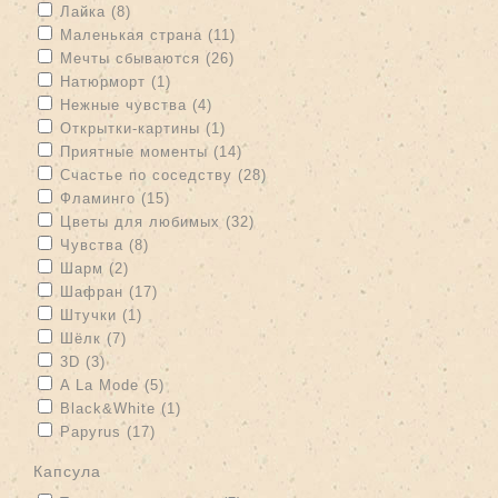
Apply Лайка filter
Apply Лайка filter
Лайка (8)
Apply Маленькая страна filter
Apply Маленькая страна filter
Маленькая страна (11)
Apply Мечты сбываются filter
Apply Мечты сбываются filter
Мечты сбываются (26)
Apply Натюрморт filter
Apply Натюрморт filter
Натюрморт (1)
Apply Нежные чувства filter
Apply Нежные чувства filter
Нежные чувства (4)
Apply Открытки-картины filter
Apply Открытки-картины filter
Открытки-картины (1)
Apply Приятные моменты filter
Apply Приятные моменты filter
Приятные моменты (14)
Apply Счастье по соседству filter
Apply Счастье по соседству
Счастье по соседству (28)
filter
Apply Фламинго filter
Apply Фламинго filter
Фламинго (15)
Apply Цветы для любимых filter
Apply Цветы для любимых
Цветы для любимых (32)
filter
Apply Чувства filter
Apply Чувства filter
Чувства (8)
Apply Шарм filter
Apply Шарм filter
Шарм (2)
Apply Шафран filter
Apply Шафран filter
Шафран (17)
Apply Штучки filter
Apply Штучки filter
Штучки (1)
Apply Шёлк filter
Apply Шёлк filter
Шёлк (7)
Apply 3D filter
Apply 3D filter
3D (3)
Apply A La Mode filter
Apply A La Mode filter
A La Mode (5)
Apply Black&White filter
Apply Black&White filter
Black&White (1)
Apply Papyrus filter
Apply Papyrus filter
Papyrus (17)
капсула