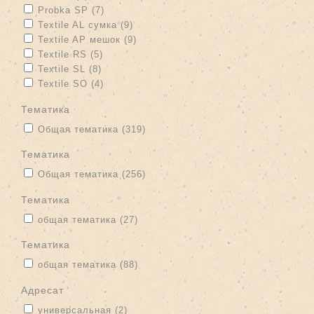
Apply Probka SP filter
Apply Probka SP filter
Probka SP (7)
Apply Textile AL сумка filter
Apply Textile AL сумка filter
Textile AL сумка (9)
Apply Textile AP мешок filter
Apply Textile AP мешок filter
Textile AP мешок (9)
Apply Textile RS filter
Apply Textile RS filter
Textile RS (5)
Apply Textile SL filter
Apply Textile SL filter
Textile SL (8)
Apply Textile SO filter
Apply Textile SO filter
Textile SO (4)
тематика
Apply Общая тематика filter
Apply Общая тематика filter
Общая тематика (319)
тематика
Apply Общая тематика filter
Apply Общая тематика filter
Общая тематика (256)
тематика
Apply общая тематика filter
Apply общая тематика filter
общая тематика (27)
Тематика
Apply общая тематика filter
Apply общая тематика filter
общая тематика (88)
адресат
Apply универсальная filter
Apply универсальная filter
универсальная (2)