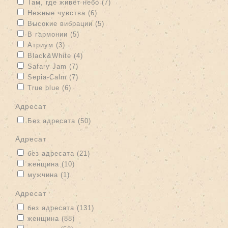
Apply Там, где живёт небо filter
Apply Там, где живёт небо filter
Там, где живёт небо (7)
Apply Нежные чувства filter
Apply Нежные чувства filter
Нежные чувства (6)
Apply Высокие вибрации filter
Apply Высокие вибрации filter
Высокие вибрации (5)
Apply В гармонии filter
Apply В гармонии filter
В гармонии (5)
Apply Атриум filter
Apply Атриум filter
Атриум (3)
Apply Black&White filter
Apply Black&White filter
Black&White (4)
Apply Safary Jam filter
Apply Safary Jam filter
Safary Jam (7)
Apply Sepia-Calm filter
Apply Sepia-Calm filter
Sepia-Calm (7)
Apply True blue filter
Apply True blue filter
True blue (6)
адресат
Apply Без адресата filter
Apply Без адресата filter
Без адресата (50)
адресат
Apply без адресата filter
Apply без адресата filter
без адресата (21)
Apply женщина filter
Apply женщина filter
женщина (10)
Apply мужчина filter
Apply мужчина filter
мужчина (1)
адресат
Apply без адресата filter
Apply без адресата filter
без адресата (131)
Apply женщина filter
Apply женщина filter
женщина (88)