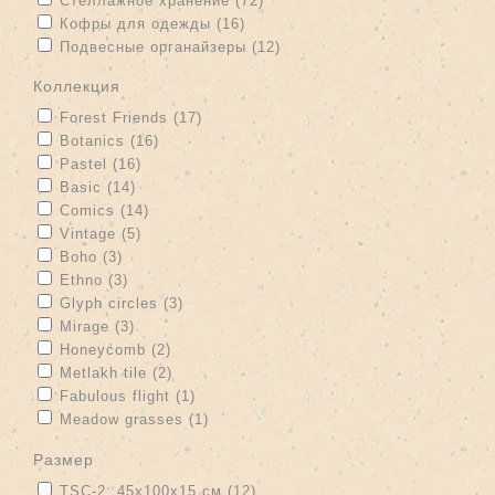
Стеллажное хранение (72)
filter
Apply Кофры для одежды filter
Apply Кофры для одежды filter
Кофры для одежды (16)
Apply Подвесные органайзеры filter
Apply Подвесные
Подвесные органайзеры (12)
органайзеры filter
коллекция
Apply Forest Friends filter
Apply Forest Friends filter
Forest Friends (17)
Apply Botanics filter
Apply Botanics filter
Botanics (16)
Apply Pastel filter
Apply Pastel filter
Pastel (16)
Apply Basic filter
Apply Basic filter
Basic (14)
Apply Comics filter
Apply Comics filter
Comics (14)
Apply Vintage filter
Apply Vintage filter
Vintage (5)
Apply Boho filter
Apply Boho filter
Boho (3)
Apply Ethno filter
Apply Ethno filter
Ethno (3)
Apply Glyph circles filter
Apply Glyph circles filter
Glyph circles (3)
Apply Mirage filter
Apply Mirage filter
Mirage (3)
Apply Honeycomb filter
Apply Honeycomb filter
Honeycomb (2)
Apply Metlakh tile filter
Apply Metlakh tile filter
Metlakh tile (2)
Apply Fabulous flight filter
Apply Fabulous flight filter
Fabulous flight (1)
Apply Meadow grasses filter
Apply Meadow grasses filter
Meadow grasses (1)
размер
Apply TSC-2: 45х100х15 см filter
Apply TSC-2: 45х100х15 см
TSC-2: 45х100х15 см (12)