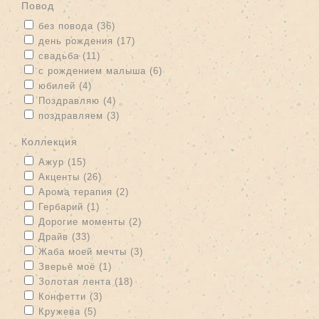
Повод
Apply без повода filter
Apply без повода filter
без повода (36)
Apply день рождения filter
Apply день рождения filter
день рождения (17)
Apply свадьба filter
Apply свадьба filter
свадьба (11)
Apply с рождением малыша filter
Apply с рождением малыша
с рождением малыша (6)
filter
Apply юбилей filter
Apply юбилей filter
юбилей (4)
Apply Поздравляю filter
Apply Поздравляю filter
Поздравляю (4)
Apply поздравляем filter
Apply поздравляем filter
поздравляем (3)
Коллекция
Apply Ажур filter
Apply Ажур filter
Ажур (15)
Apply Акценты filter
Apply Акценты filter
Акценты (26)
Apply Арома терапия filter
Apply Арома терапия filter
Арома терапия (2)
Apply Гербарий filter
Apply Гербарий filter
Гербарий (1)
Apply Дорогие моменты filter
Apply Дорогие моменты filter
Дорогие моменты (2)
Apply Драйв filter
Apply Драйв filter
Драйв (33)
Apply Жаба моей мечты filter
Apply Жаба моей мечты filter
Жаба моей мечты (3)
Apply Зверьё моё filter
Apply Зверьё моё filter
Зверьё моё (1)
Apply Золотая лента filter
Apply Золотая лента filter
Золотая лента (18)
Apply Конфетти filter
Apply Конфетти filter
Конфетти (3)
Apply Кружева filter
Apply Кружева filter
Кружева (5)