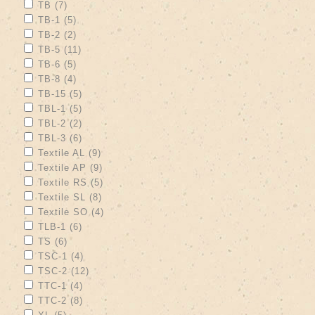
Apply TB filter
Apply TB filter
TB (7)
Apply TB-1 filter
Apply TB-1 filter
TB-1 (5)
Apply TB-2 filter
Apply TB-2 filter
TB-2 (2)
Apply TB-5 filter
Apply TB-5 filter
TB-5 (11)
Apply TB-6 filter
Apply TB-6 filter
TB-6 (5)
Apply TB-8 filter
Apply TB-8 filter
TB-8 (4)
Apply TB-15 filter
Apply TB-15 filter
TB-15 (5)
Apply TBL-1 filter
Apply TBL-1 filter
TBL-1 (5)
Apply TBL-2 filter
Apply TBL-2 filter
TBL-2 (2)
Apply TBL-3 filter
Apply TBL-3 filter
TBL-3 (6)
Apply Textile AL filter
Apply Textile AL filter
Textile AL (9)
Apply Textile AP filter
Apply Textile AP filter
Textile AP (9)
Apply Textile RS filter
Apply Textile RS filter
Textile RS (5)
Apply Textile SL filter
Apply Textile SL filter
Textile SL (8)
Apply Textile SO filter
Apply Textile SO filter
Textile SO (4)
Apply TLB-1 filter
Apply TLB-1 filter
TLB-1 (6)
Apply TS filter
Apply TS filter
TS (6)
Apply TSC-1 filter
Apply TSC-1 filter
TSC-1 (4)
Apply TSC-2 filter
Apply TSC-2 filter
TSC-2 (12)
Apply TTC-1 filter
Apply TTC-1 filter
TTC-1 (4)
Apply TTC-2 filter
Apply TTC-2 filter
TTC-2 (8)
Apply XL filter
Apply XL filter