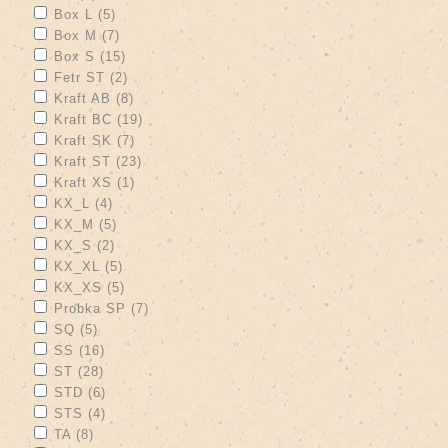
Apply Box L filter
Apply Box L filter
Box L (5)
Apply Box M filter
Apply Box M filter
Box M (7)
Apply Box S filter
Apply Box S filter
Box S (15)
Apply Fetr ST filter
Apply Fetr ST filter
Fetr ST (2)
Apply Kraft AB filter
Apply Kraft AB filter
Kraft AB (8)
Apply Kraft BC filter
Apply Kraft BC filter
Kraft BC (19)
Apply Kraft SK filter
Apply Kraft SK filter
Kraft SK (7)
Apply Kraft ST filter
Apply Kraft ST filter
Kraft ST (23)
Apply Kraft XS filter
Apply Kraft XS filter
Kraft XS (1)
Apply KX_L filter
Apply KX_L filter
KX_L (4)
Apply KX_M filter
Apply KX_M filter
KX_M (5)
Apply KX_S filter
Apply KX_S filter
KX_S (2)
Apply KX_XL filter
Apply KX_XL filter
KX_XL (5)
Apply KX_XS filter
Apply KX_XS filter
KX_XS (5)
Apply Probka SP filter
Apply Probka SP filter
Probka SP (7)
Apply SQ filter
Apply SQ filter
SQ (5)
Apply SS filter
Apply SS filter
SS (16)
Apply ST filter
Apply ST filter
ST (28)
Apply STD filter
Apply STD filter
STD (6)
Apply STS filter
Apply STS filter
STS (4)
Apply TA filter
Apply TA filter
TA (8)