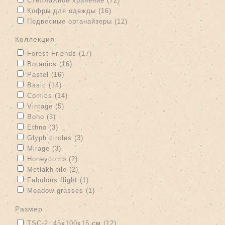
Стеллажное хранение (72)
filter
Apply Кофры для одежды filter
Apply Кофры для одежды filter
Кофры для одежды (16)
Apply Подвесные органайзеры filter
Apply Подвесные
Подвесные органайзеры (12)
органайзеры filter
коллекция
Apply Forest Friends filter
Apply Forest Friends filter
Forest Friends (17)
Apply Botanics filter
Apply Botanics filter
Botanics (16)
Apply Pastel filter
Apply Pastel filter
Pastel (16)
Apply Basic filter
Apply Basic filter
Basic (14)
Apply Comics filter
Apply Comics filter
Comics (14)
Apply Vintage filter
Apply Vintage filter
Vintage (5)
Apply Boho filter
Apply Boho filter
Boho (3)
Apply Ethno filter
Apply Ethno filter
Ethno (3)
Apply Glyph circles filter
Apply Glyph circles filter
Glyph circles (3)
Apply Mirage filter
Apply Mirage filter
Mirage (3)
Apply Honeycomb filter
Apply Honeycomb filter
Honeycomb (2)
Apply Metlakh tile filter
Apply Metlakh tile filter
Metlakh tile (2)
Apply Fabulous flight filter
Apply Fabulous flight filter
Fabulous flight (1)
Apply Meadow grasses filter
Apply Meadow grasses filter
Meadow grasses (1)
размер
Apply TSC-2: 45х100х15 см filter
Apply TSC-2: 45х100х15 см
TSC-2: 45х100х15 см (12)