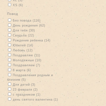
XL (5)
Apply XS filter
Apply XS filter
XS (6)
повод
Apply Без повода filter
Apply Без повода filter
Без повода (116)
Apply День рождения filter
Apply День рождения filter
День рождения (62)
Apply Для тебя filter
Apply Для тебя filter
Для тебя (30)
Apply Свадьба filter
Apply Свадьба filter
Свадьба (22)
Apply Рождение ребенка filter
Apply Рождение ребенка filter
Рождение ребенка (14)
Apply Юбилей filter
Apply Юбилей filter
Юбилей (14)
Apply Любовь filter
Apply Любовь filter
Любовь (12)
Apply Поздравляю filter
Apply Поздравляю filter
Поздравляю (11)
Apply Молодежные filter
Apply Молодежные filter
Молодежные (10)
Apply Поздравляем filter
Apply Поздравляем filter
Поздравляем (7)
Apply 8 марта filter
Apply 8 марта filter
8 марта (6)
Apply Поздравления родным и близким filter
Поздравления родным и
близким (5)
Apply Поздравления родным и близким filter
Apply Для детей filter
Apply Для детей filter
Для детей (3)
Apply 23 февраля filter
Apply 23 февраля filter
23 февраля (2)
Apply с праздником filter
Apply с праздником filter
с праздником (1)
Apply день святого валентина filter
Apply день святого
день святого валентина (1)
валентина filter