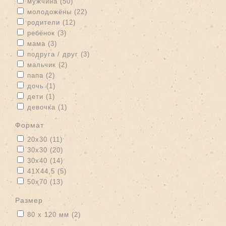
Apply мужчина filter
Apply мужчина filter
мужчина (50)
Apply молодожёны filter
Apply молодожёны filter
молодожёны (22)
Apply родители filter
Apply родители filter
родители (12)
Apply ребёнок filter
Apply ребёнок filter
ребёнок (3)
Apply мама filter
Apply мама filter
мама (3)
Apply подруга / друг filter
Apply подруга / друг filter
подруга / друг (3)
Apply мальчик filter
Apply мальчик filter
мальчик (2)
Apply папа filter
Apply папа filter
папа (2)
Apply дочь filter
Apply дочь filter
дочь (1)
Apply дети filter
Apply дети filter
дети (1)
Apply девочка filter
Apply девочка filter
девочка (1)
формат
Apply 20x30 filter
Apply 20x30 filter
20x30 (11)
Apply 30x30 filter
Apply 30x30 filter
30x30 (20)
Apply 30x40 filter
Apply 30x40 filter
30x40 (14)
Apply 41Х44,5 filter
Apply 41Х44,5 filter
41Х44,5 (5)
Apply 50x70 filter
Apply 50x70 filter
50x70 (13)
размер
Apply 80 х 120 мм filter
Apply 80 х 120 мм filter
80 х 120 мм (2)