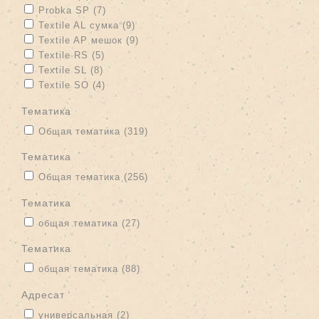
Apply Probka SP filter
Apply Probka SP filter
Probka SP (7)
Apply Textile AL сумка filter
Apply Textile AL сумка filter
Textile AL сумка (9)
Apply Textile AP мешок filter
Apply Textile AP мешок filter
Textile AP мешок (9)
Apply Textile RS filter
Apply Textile RS filter
Textile RS (5)
Apply Textile SL filter
Apply Textile SL filter
Textile SL (8)
Apply Textile SO filter
Apply Textile SO filter
Textile SO (4)
тематика
Apply Общая тематика filter
Apply Общая тематика filter
Общая тематика (319)
тематика
Apply Общая тематика filter
Apply Общая тематика filter
Общая тематика (256)
тематика
Apply общая тематика filter
Apply общая тематика filter
общая тематика (27)
Тематика
Apply общая тематика filter
Apply общая тематика filter
общая тематика (88)
адресат
Apply универсальная filter
Apply универсальная filter
универсальная (2)