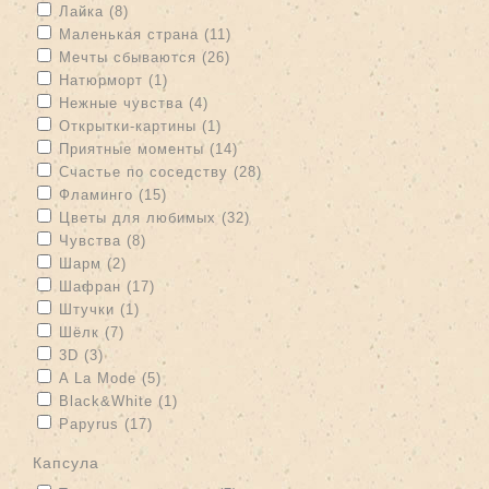
Apply Лайка filter
Apply Лайка filter
Лайка (8)
Apply Маленькая страна filter
Apply Маленькая страна filter
Маленькая страна (11)
Apply Мечты сбываются filter
Apply Мечты сбываются filter
Мечты сбываются (26)
Apply Натюрморт filter
Apply Натюрморт filter
Натюрморт (1)
Apply Нежные чувства filter
Apply Нежные чувства filter
Нежные чувства (4)
Apply Открытки-картины filter
Apply Открытки-картины filter
Открытки-картины (1)
Apply Приятные моменты filter
Apply Приятные моменты filter
Приятные моменты (14)
Apply Счастье по соседству filter
Apply Счастье по соседству
Счастье по соседству (28)
filter
Apply Фламинго filter
Apply Фламинго filter
Фламинго (15)
Apply Цветы для любимых filter
Apply Цветы для любимых
Цветы для любимых (32)
filter
Apply Чувства filter
Apply Чувства filter
Чувства (8)
Apply Шарм filter
Apply Шарм filter
Шарм (2)
Apply Шафран filter
Apply Шафран filter
Шафран (17)
Apply Штучки filter
Apply Штучки filter
Штучки (1)
Apply Шёлк filter
Apply Шёлк filter
Шёлк (7)
Apply 3D filter
Apply 3D filter
3D (3)
Apply A La Mode filter
Apply A La Mode filter
A La Mode (5)
Apply Black&White filter
Apply Black&White filter
Black&White (1)
Apply Papyrus filter
Apply Papyrus filter
Papyrus (17)
капсула