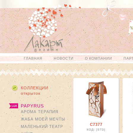
Перейти к
Skip to
основному
navigation
содержанию
ГЛАВНАЯ
НОВОСТИ
О КОМПАНИИ
ПАР
Главное меню
КОЛЛЕКЦИИ
открыток
PAPYRUS
АРОМА ТЕРАПИЯ
ЖАБА МОЕЙ МЕЧТЫ
С7377
МАЛЕНЬКИЙ ТЕАТР
КОД: [STD]