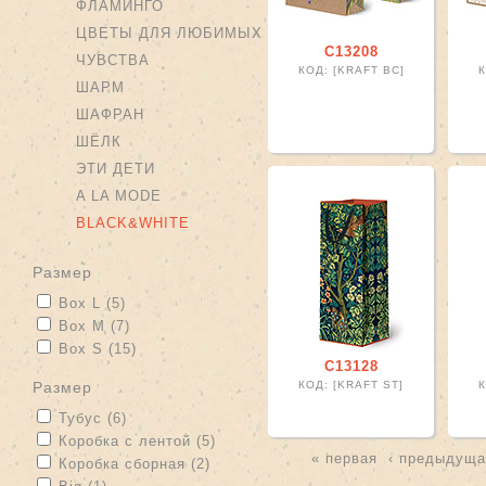
ФЛАМИНГО
ЦВЕТЫ ДЛЯ ЛЮБИМЫХ
С13208
ЧУВСТВА
КОД: [KRAFT BC]
К
ШАРМ
ШАФРАН
ШЁЛК
ЭТИ ДЕТИ
A LA MODE
BLACK&WHITE
размер
Apply Box L filter
Apply Box L filter
Box L (5)
Apply Box M filter
Apply Box M filter
Box M (7)
Apply Box S filter
Apply Box S filter
Box S (15)
С13128
размер
КОД: [KRAFT ST]
К
Apply Тубус filter
Apply Тубус filter
Тубус (6)
Apply Коробка с лентой filter
Apply Коробка с лентой filter
Коробка с лентой (5)
« первая
‹ предыдуща
Apply Коробка сборная filter
Apply Коробка сборная filter
Коробка сборная (2)
Страницы
Apply Big filter
Apply Big filter