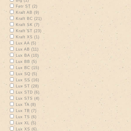
Big (1)
Apply Fetr ST filter
Apply Fetr ST filter
Fetr ST (2)
Apply Kraft AB filter
Apply Kraft AB filter
Kraft AB (9)
Apply Kraft BC filter
Apply Kraft BC filter
Kraft BC (21)
Apply Kraft SK filter
Apply Kraft SK filter
Kraft SK (7)
Apply Kraft ST filter
Apply Kraft ST filter
Kraft ST (23)
Apply Kraft XS filter
Apply Kraft XS filter
Kraft XS (1)
Apply Lux AA filter
Apply Lux AA filter
Lux AA (5)
Apply Lux AB filter
Apply Lux AB filter
Lux AB (11)
Apply Lux BA filter
Apply Lux BA filter
Lux BA (10)
Apply Lux BB filter
Apply Lux BB filter
Lux BB (5)
Apply Lux BC filter
Apply Lux BC filter
Lux BC (15)
Apply Lux SQ filter
Apply Lux SQ filter
Lux SQ (5)
Apply Lux SS filter
Apply Lux SS filter
Lux SS (16)
Apply Lux ST filter
Apply Lux ST filter
Lux ST (28)
Apply Lux STD filter
Apply Lux STD filter
Lux STD (6)
Apply Lux STS filter
Apply Lux STS filter
Lux STS (4)
Apply Lux TA filter
Apply Lux TA filter
Lux TA (8)
Apply Lux TB filter
Apply Lux TB filter
Lux TB (7)
Apply Lux TS filter
Apply Lux TS filter
Lux TS (6)
Apply Lux XL filter
Apply Lux XL filter
Lux XL (5)
Apply Lux XS filter
Apply Lux XS filter
Lux XS (6)