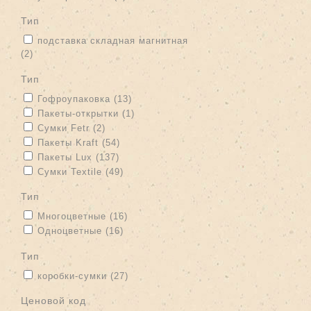
тип
Apply подставка складная магнитная filter
подставка складная магнитная
(2)
Apply подставка складная магнитная filter
тип
Apply Гофроупаковка filter
Apply Гофроупаковка filter
Гофроупаковка (13)
Apply Пакеты-открытки filter
Apply Пакеты-открытки filter
Пакеты-открытки (1)
Apply Сумки Fetr filter
Apply Сумки Fetr filter
Сумки Fetr (2)
Apply Пакеты Kraft filter
Apply Пакеты Kraft filter
Пакеты Kraft (54)
Apply Пакеты Lux filter
Apply Пакеты Lux filter
Пакеты Lux (137)
Apply Сумки Textile filter
Apply Сумки Textile filter
Сумки Textile (49)
тип
Apply Многоцветные filter
Apply Многоцветные filter
Многоцветные (16)
Apply Одноцветные filter
Apply Одноцветные filter
Одноцветные (16)
тип
Apply коробки-сумки filter
Apply коробки-сумки filter
коробки-сумки (27)
Ценовой код