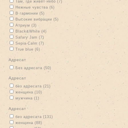
Apply Там, где живёт небо filter
Apply Там, где живёт небо filter
Там, где живёт небо (7)
Apply Нежные чувства filter
Apply Нежные чувства filter
Нежные чувства (6)
Apply В гармонии filter
Apply В гармонии filter
В гармонии (5)
Apply Высокие вибрации filter
Apply Высокие вибрации filter
Высокие вибрации (5)
Apply Атриум filter
Apply Атриум filter
Атриум (3)
Apply Black&White filter
Apply Black&White filter
Black&White (4)
Apply Safary Jam filter
Apply Safary Jam filter
Safary Jam (7)
Apply Sepia-Calm filter
Apply Sepia-Calm filter
Sepia-Calm (7)
Apply True blue filter
Apply True blue filter
True blue (6)
адресат
Apply Без адресата filter
Apply Без адресата filter
Без адресата (50)
адресат
Apply без адресата filter
Apply без адресата filter
без адресата (21)
Apply женщина filter
Apply женщина filter
женщина (10)
Apply мужчина filter
Apply мужчина filter
мужчина (1)
адресат
Apply без адресата filter
Apply без адресата filter
без адресата (131)
Apply женщина filter
Apply женщина filter
женщина (88)