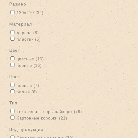
размер
Apply 130х210 filter
Apply 130х210 filter
130х210 (32)
материал
Apply дерево filter
Apply дерево filter
дерево (8)
Apply пластик filter
Apply пластик filter
пластик (5)
цвет
Apply цветные filter
Apply цветные filter
цветные (16)
Apply черные filter
Apply черные filter
черные (16)
цвет
Apply чёрный filter
Apply чёрный filter
чёрный (7)
Apply белый filter
Apply белый filter
белый (6)
тип
Apply Текстильные органайзеры filter
Apply Текстильные
Текстильные органайзеры (79)
органайзеры filter
Apply Картонные коробки filter
Apply Картонные коробки filter
Картонные коробки (21)
вид продукции
Apply Стеллажное хранение filter
Apply Стеллажное хранение