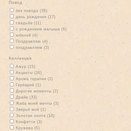
Повод
Apply без повода filter
Apply без повода filter
без повода (36)
Apply день рождения filter
Apply день рождения filter
день рождения (17)
Apply свадьба filter
Apply свадьба filter
свадьба (11)
Apply с рождением малыша filter
Apply с рождением малыша
с рождением малыша (6)
filter
Apply юбилей filter
Apply юбилей filter
юбилей (4)
Apply Поздравляю filter
Apply Поздравляю filter
Поздравляю (4)
Apply поздравляем filter
Apply поздравляем filter
поздравляем (3)
Коллекция
Apply Ажур filter
Apply Ажур filter
Ажур (15)
Apply Акценты filter
Apply Акценты filter
Акценты (26)
Apply Арома терапия filter
Apply Арома терапия filter
Арома терапия (2)
Apply Гербарий filter
Apply Гербарий filter
Гербарий (1)
Apply Дорогие моменты filter
Apply Дорогие моменты filter
Дорогие моменты (2)
Apply Драйв filter
Apply Драйв filter
Драйв (33)
Apply Жаба моей мечты filter
Apply Жаба моей мечты filter
Жаба моей мечты (3)
Apply Зверьё моё filter
Apply Зверьё моё filter
Зверьё моё (1)
Apply Золотая лента filter
Apply Золотая лента filter
Золотая лента (18)
Apply Конфетти filter
Apply Конфетти filter
Конфетти (3)
Apply Кружева filter
Apply Кружева filter
Кружева (5)