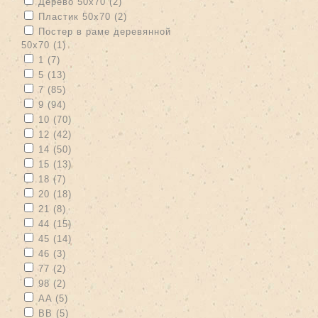
Apply Дерево 50х70 filter
Apply Дерево 50х70 filter
Дерево 50х70 (2)
Apply Пластик 50х70 filter
Apply Пластик 50х70 filter
Пластик 50х70 (2)
Apply Постер в раме деревянной 50х70 filter
Постер в раме деревянной
50х70 (1)
Apply Постер в раме деревянной 50х70 filter
Apply 1 filter
Apply 1 filter
1 (7)
Apply 5 filter
Apply 5 filter
5 (13)
Apply 7 filter
Apply 7 filter
7 (85)
Apply 9 filter
Apply 9 filter
9 (94)
Apply 10 filter
Apply 10 filter
10 (70)
Apply 12 filter
Apply 12 filter
12 (42)
Apply 14 filter
Apply 14 filter
14 (50)
Apply 15 filter
Apply 15 filter
15 (13)
Apply 18 filter
Apply 18 filter
18 (7)
Apply 20 filter
Apply 20 filter
20 (18)
Apply 21 filter
Apply 21 filter
21 (8)
Apply 44 filter
Apply 44 filter
44 (15)
Apply 45 filter
Apply 45 filter
45 (14)
Apply 46 filter
Apply 46 filter
46 (3)
Apply 77 filter
Apply 77 filter
77 (2)
Apply 98 filter
Apply 98 filter
98 (2)
Apply AA filter
Apply AA filter
AA (5)
Apply BB filter
Apply BB filter
BB (5)