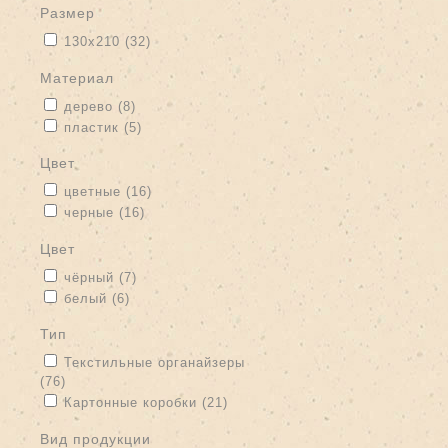
размер
Apply 130х210 filter
Apply 130х210 filter
130х210 (32)
материал
Apply дерево filter
Apply дерево filter
дерево (8)
Apply пластик filter
Apply пластик filter
пластик (5)
цвет
Apply цветные filter
Apply цветные filter
цветные (16)
Apply черные filter
Apply черные filter
черные (16)
цвет
Apply чёрный filter
Apply чёрный filter
чёрный (7)
Apply белый filter
Apply белый filter
белый (6)
тип
Apply Текстильные органайзеры filter
Текстильные органайзеры
(76)
Apply Текстильные органайзеры filter
Apply Картонные коробки filter
Apply Картонные коробки filter
Картонные коробки (21)
вид продукции