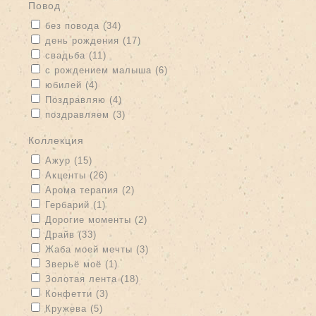
Повод
Apply без повода filter
Apply без повода filter
без повода (34)
Apply день рождения filter
Apply день рождения filter
день рождения (17)
Apply свадьба filter
Apply свадьба filter
свадьба (11)
Apply с рождением малыша filter
Apply с рождением малыша
с рождением малыша (6)
filter
Apply юбилей filter
Apply юбилей filter
юбилей (4)
Apply Поздравляю filter
Apply Поздравляю filter
Поздравляю (4)
Apply поздравляем filter
Apply поздравляем filter
поздравляем (3)
Коллекция
Apply Ажур filter
Apply Ажур filter
Ажур (15)
Apply Акценты filter
Apply Акценты filter
Акценты (26)
Apply Арома терапия filter
Apply Арома терапия filter
Арома терапия (2)
Apply Гербарий filter
Apply Гербарий filter
Гербарий (1)
Apply Дорогие моменты filter
Apply Дорогие моменты filter
Дорогие моменты (2)
Apply Драйв filter
Apply Драйв filter
Драйв (33)
Apply Жаба моей мечты filter
Apply Жаба моей мечты filter
Жаба моей мечты (3)
Apply Зверьё моё filter
Apply Зверьё моё filter
Зверьё моё (1)
Apply Золотая лента filter
Apply Золотая лента filter
Золотая лента (18)
Apply Конфетти filter
Apply Конфетти filter
Конфетти (3)
Apply Кружева filter
Apply Кружева filter
Кружева (5)