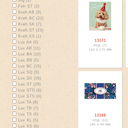
Big (1)
Apply Fetr ST filter
Apply Fetr ST filter
Fetr ST (2)
Apply Kraft AB filter
Apply Kraft AB filter
Kraft AB (8)
Apply Kraft BC filter
Apply Kraft BC filter
Kraft BC (21)
Apply Kraft SK filter
Apply Kraft SK filter
Kraft SK (7)
Apply Kraft ST filter
Apply Kraft ST filter
Kraft ST (23)
Apply Kraft XS filter
Apply Kraft XS filter
Kraft XS (1)
13171
Apply Lux AA filter
Apply Lux AA filter
Lux AA (5)
КОД: [7]
Apply Lux AB filter
Apply Lux AB filter
Lux AB (11)
130 X
170 ММ
Apply Lux BA filter
Apply Lux BA filter
Lux BA (10)
Apply Lux BB filter
Apply Lux BB filter
Lux BB (5)
Apply Lux BC filter
Apply Lux BC filter
Lux BC (15)
Apply Lux SQ filter
Apply Lux SQ filter
Lux SQ (5)
Apply Lux SS filter
Apply Lux SS filter
Lux SS (16)
Apply Lux ST filter
Apply Lux ST filter
Lux ST (28)
Apply Lux STD filter
Apply Lux STD filter
Lux STD (6)
Apply Lux STS filter
Apply Lux STS filter
Lux STS (4)
Apply Lux TA filter
Apply Lux TA filter
Lux TA (8)
Apply Lux TB filter
Apply Lux TB filter
Lux TB (7)
Apply Lux TS filter
Apply Lux TS filter
Lux TS (6)
13168
Apply Lux XL filter
Apply Lux XL filter
Lux XL (5)
КОД: [10]
185 X
90 ММ
Apply Lux XS filter
Apply Lux XS filter
Lux XS (6)