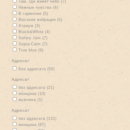
Apply Там, где живёт небо filter
Apply Там, где живёт небо filter
Там, где живёт небо (7)
Apply Нежные чувства filter
Apply Нежные чувства filter
Нежные чувства (6)
Apply В гармонии filter
Apply В гармонии filter
В гармонии (5)
Apply Высокие вибрации filter
Apply Высокие вибрации filter
Высокие вибрации (5)
Apply Атриум filter
Apply Атриум filter
Атриум (3)
Apply Black&White filter
Apply Black&White filter
Black&White (4)
Apply Safary Jam filter
Apply Safary Jam filter
Safary Jam (7)
Apply Sepia-Calm filter
Apply Sepia-Calm filter
Sepia-Calm (7)
Apply True blue filter
Apply True blue filter
True blue (6)
адресат
Apply Без адресата filter
Apply Без адресата filter
Без адресата (50)
адресат
Apply без адресата filter
Apply без адресата filter
без адресата (21)
Apply женщина filter
Apply женщина filter
женщина (10)
Apply мужчина filter
Apply мужчина filter
мужчина (1)
адресат
Apply без адресата filter
Apply без адресата filter
без адресата (131)
Apply женщина filter
Apply женщина filter
женщина (87)