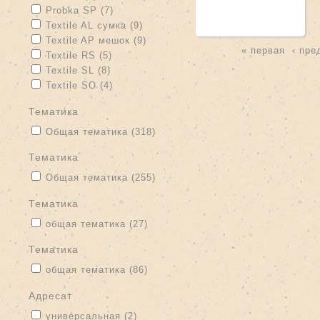
Apply Probka SP filter
Apply Probka SP filter
Probka SP (7)
Apply Textile AL сумка filter
Apply Textile AL сумка filter
Textile AL сумка (9)
Apply Textile AP мешок filter
Apply Textile AP мешок filter
Textile AP мешок (9)
« первая
‹ пр
Apply Textile RS filter
Apply Textile RS filter
Textile RS (5)
Страницы
Apply Textile SL filter
Apply Textile SL filter
Textile SL (8)
Apply Textile SO filter
Apply Textile SO filter
Textile SO (4)
тематика
Apply Общая тематика filter
Apply Общая тематика filter
Общая тематика (318)
тематика
Apply Общая тематика filter
Apply Общая тематика filter
Общая тематика (255)
тематика
Apply общая тематика filter
Apply общая тематика filter
общая тематика (27)
Тематика
Apply общая тематика filter
Apply общая тематика filter
общая тематика (86)
адресат
Apply универсальная filter
Apply универсальная filter
универсальная (2)