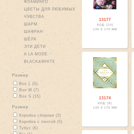
ФЛАМИНГО
ЦВЕТЫ ДЛЯ ЛЮБИМЫХ
ЧУВСТВА
13177
ШАРМ
КОД: [10]
130 X
170 ММ
ШАФРАН
ШЁЛК
ЭТИ ДЕТИ
A LA MODE
BLACK&WHITE
размер
Apply Box L filter
Apply Box L filter
Box L (5)
Apply Box M filter
Apply Box M filter
Box M (7)
Apply Box S filter
Apply Box S filter
Box S (15)
13174
КОД: [9]
размер
130 X
170 ММ
Apply Коробка сборная filter
Apply Коробка сборная filter
Коробка сборная (2)
Apply Коробка с лентой filter
Apply Коробка с лентой filter
Коробка с лентой (5)
Apply Тубус filter
Apply Тубус filter
Тубус (6)
Apply Big filter
Apply Big filter