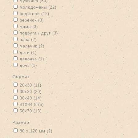
Apply мужчина filter
Apply мужчина filter
мужчина (50)
Apply молодожёны filter
Apply молодожёны filter
молодожёны (22)
Apply родители filter
Apply родители filter
родители (12)
Apply ребёнок filter
Apply ребёнок filter
ребёнок (3)
Apply мама filter
Apply мама filter
мама (3)
Apply подруга / друг filter
Apply подруга / друг filter
подруга / друг (3)
Apply папа filter
Apply папа filter
папа (2)
Apply мальчик filter
Apply мальчик filter
мальчик (2)
Apply дети filter
Apply дети filter
дети (1)
Apply девочка filter
Apply девочка filter
девочка (1)
Apply дочь filter
Apply дочь filter
дочь (1)
формат
Apply 20x30 filter
Apply 20x30 filter
20x30 (11)
Apply 30x30 filter
Apply 30x30 filter
30x30 (20)
Apply 30x40 filter
Apply 30x40 filter
30x40 (14)
Apply 41Х44,5 filter
Apply 41Х44,5 filter
41Х44,5 (5)
Apply 50x70 filter
Apply 50x70 filter
50x70 (13)
размер
Apply 80 х 120 мм filter
Apply 80 х 120 мм filter
80 х 120 мм (2)