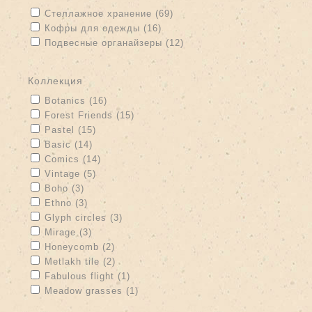
Apply Стеллажное хранение filter
Apply Стеллажное хранение
Стеллажное хранение (69)
filter
Apply Кофры для одежды filter
Apply Кофры для одежды filter
Кофры для одежды (16)
Apply Подвесные органайзеры filter
Подвесные органайзеры (12)
Apply Подвесные органайзеры filter
коллекция
Apply Botanics filter
Apply Botanics filter
Botanics (16)
Apply Forest Friends filter
Apply Forest Friends filter
Forest Friends (15)
Apply Pastel filter
Apply Pastel filter
Pastel (15)
Apply Basic filter
Apply Basic filter
Basic (14)
Apply Comics filter
Apply Comics filter
Comics (14)
Apply Vintage filter
Apply Vintage filter
Vintage (5)
Apply Boho filter
Apply Boho filter
Boho (3)
Apply Ethno filter
Apply Ethno filter
Ethno (3)
Apply Glyph circles filter
Apply Glyph circles filter
Glyph circles (3)
Apply Mirage filter
Apply Mirage filter
Mirage (3)
Apply Honeycomb filter
Apply Honeycomb filter
Honeycomb (2)
Apply Metlakh tile filter
Apply Metlakh tile filter
Metlakh tile (2)
Apply Fabulous flight filter
Apply Fabulous flight filter
Fabulous flight (1)
Apply Meadow grasses filter
Apply Meadow grasses filter
Meadow grasses (1)