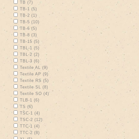
Apply TB filter
Apply TB filter
TB (7)
Apply TB-1 filter
Apply TB-1 filter
TB-1 (5)
Apply TB-2 filter
Apply TB-2 filter
TB-2 (1)
Apply TB-5 filter
Apply TB-5 filter
TB-5 (10)
Apply TB-6 filter
Apply TB-6 filter
TB-6 (5)
Apply TB-8 filter
Apply TB-8 filter
TB-8 (3)
Apply TB-15 filter
Apply TB-15 filter
TB-15 (5)
Apply TBL-1 filter
Apply TBL-1 filter
TBL-1 (5)
Apply TBL-2 filter
Apply TBL-2 filter
TBL-2 (2)
Apply TBL-3 filter
Apply TBL-3 filter
TBL-3 (6)
Apply Textile AL filter
Apply Textile AL filter
Textile AL (9)
Apply Textile AP filter
Apply Textile AP filter
Textile AP (9)
Apply Textile RS filter
Apply Textile RS filter
Textile RS (5)
Apply Textile SL filter
Apply Textile SL filter
Textile SL (8)
Apply Textile SO filter
Apply Textile SO filter
Textile SO (4)
Apply TLB-1 filter
Apply TLB-1 filter
TLB-1 (6)
Apply TS filter
Apply TS filter
TS (6)
Apply TSC-1 filter
Apply TSC-1 filter
TSC-1 (4)
Apply TSC-2 filter
Apply TSC-2 filter
TSC-2 (12)
Apply TTC-1 filter
Apply TTC-1 filter
TTC-1 (4)
Apply TTC-2 filter
Apply TTC-2 filter
TTC-2 (8)
Apply XL filter
Apply XL filter