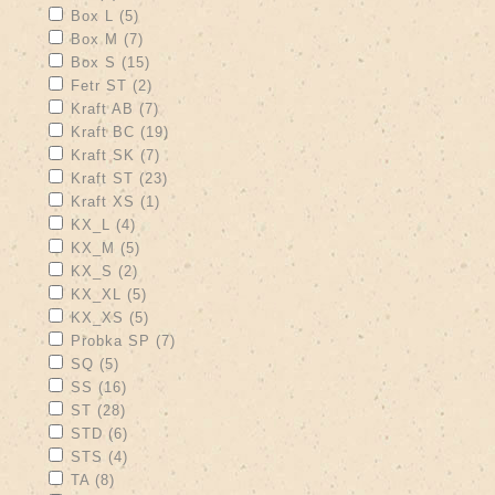
Apply Box L filter
Apply Box L filter
Box L (5)
Apply Box M filter
Apply Box M filter
Box M (7)
Apply Box S filter
Apply Box S filter
Box S (15)
Apply Fetr ST filter
Apply Fetr ST filter
Fetr ST (2)
Apply Kraft AB filter
Apply Kraft AB filter
Kraft AB (7)
Apply Kraft BC filter
Apply Kraft BC filter
Kraft BC (19)
Apply Kraft SK filter
Apply Kraft SK filter
Kraft SK (7)
Apply Kraft ST filter
Apply Kraft ST filter
Kraft ST (23)
Apply Kraft XS filter
Apply Kraft XS filter
Kraft XS (1)
Apply KX_L filter
Apply KX_L filter
KX_L (4)
Apply KX_M filter
Apply KX_M filter
KX_M (5)
Apply KX_S filter
Apply KX_S filter
KX_S (2)
Apply KX_XL filter
Apply KX_XL filter
KX_XL (5)
Apply KX_XS filter
Apply KX_XS filter
KX_XS (5)
Apply Probka SP filter
Apply Probka SP filter
Probka SP (7)
Apply SQ filter
Apply SQ filter
SQ (5)
Apply SS filter
Apply SS filter
SS (16)
Apply ST filter
Apply ST filter
ST (28)
Apply STD filter
Apply STD filter
STD (6)
Apply STS filter
Apply STS filter
STS (4)
Apply TA filter
Apply TA filter
TA (8)