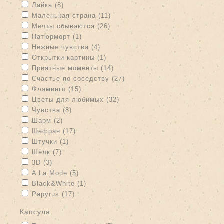
Apply Лайка filter
Apply Лайка filter
Лайка (8)
Apply Маленькая страна filter
Apply Маленькая страна filter
Маленькая страна (11)
Apply Мечты сбываются filter
Apply Мечты сбываются filter
Мечты сбываются (26)
Apply Натюрморт filter
Apply Натюрморт filter
Натюрморт (1)
Apply Нежные чувства filter
Apply Нежные чувства filter
Нежные чувства (4)
Apply Открытки-картины filter
Apply Открытки-картины filter
Открытки-картины (1)
Apply Приятные моменты filter
Apply Приятные моменты filter
Приятные моменты (14)
Apply Счастье по соседству filter
Apply Счастье по соседству
Счастье по соседству (27)
filter
Apply Фламинго filter
Apply Фламинго filter
Фламинго (15)
Apply Цветы для любимых filter
Apply Цветы для любимых
Цветы для любимых (32)
filter
Apply Чувства filter
Apply Чувства filter
Чувства (8)
Apply Шарм filter
Apply Шарм filter
Шарм (2)
Apply Шафран filter
Apply Шафран filter
Шафран (17)
Apply Штучки filter
Apply Штучки filter
Штучки (1)
Apply Шёлк filter
Apply Шёлк filter
Шёлк (7)
Apply 3D filter
Apply 3D filter
3D (3)
Apply A La Mode filter
Apply A La Mode filter
A La Mode (5)
Apply Black&White filter
Apply Black&White filter
Black&White (1)
Apply Papyrus filter
Apply Papyrus filter
Papyrus (17)
капсула