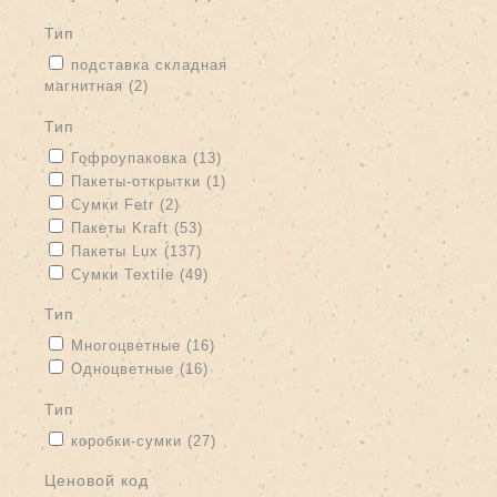
тип
Apply подставка складная магнитная filter
подставка складная
магнитная (2)
Apply подставка складная магнитная filter
тип
Apply Гофроупаковка filter
Apply Гофроупаковка filter
Гофроупаковка (13)
Apply Пакеты-открытки filter
Apply Пакеты-открытки filter
Пакеты-открытки (1)
Apply Сумки Fetr filter
Apply Сумки Fetr filter
Сумки Fetr (2)
Apply Пакеты Kraft filter
Apply Пакеты Kraft filter
Пакеты Kraft (53)
Apply Пакеты Lux filter
Apply Пакеты Lux filter
Пакеты Lux (137)
Apply Сумки Textile filter
Apply Сумки Textile filter
Сумки Textile (49)
тип
Apply Многоцветные filter
Apply Многоцветные filter
Многоцветные (16)
Apply Одноцветные filter
Apply Одноцветные filter
Одноцветные (16)
тип
Apply коробки-сумки filter
Apply коробки-сумки filter
коробки-сумки (27)
Ценовой код