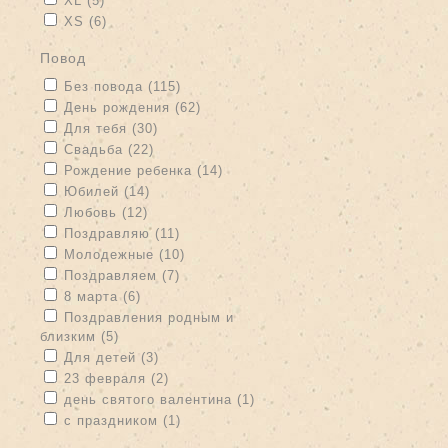
XL (5)
Apply XS filter
Apply XS filter
XS (6)
повод
Apply Без повода filter
Apply Без повода filter
Без повода (115)
Apply День рождения filter
Apply День рождения filter
День рождения (62)
Apply Для тебя filter
Apply Для тебя filter
Для тебя (30)
Apply Свадьба filter
Apply Свадьба filter
Свадьба (22)
Apply Рождение ребенка filter
Apply Рождение ребенка filter
Рождение ребенка (14)
Apply Юбилей filter
Apply Юбилей filter
Юбилей (14)
Apply Любовь filter
Apply Любовь filter
Любовь (12)
Apply Поздравляю filter
Apply Поздравляю filter
Поздравляю (11)
Apply Молодежные filter
Apply Молодежные filter
Молодежные (10)
Apply Поздравляем filter
Apply Поздравляем filter
Поздравляем (7)
Apply 8 марта filter
Apply 8 марта filter
8 марта (6)
Apply Поздравления родным и близким filter
Поздравления родным и
близким (5)
Apply Поздравления родным и близким filter
Apply Для детей filter
Apply Для детей filter
Для детей (3)
Apply 23 февраля filter
Apply 23 февраля filter
23 февраля (2)
Apply день святого валентина filter
Apply день святого
день святого валентина (1)
валентина filter
Apply с праздником filter
Apply с праздником filter
с праздником (1)