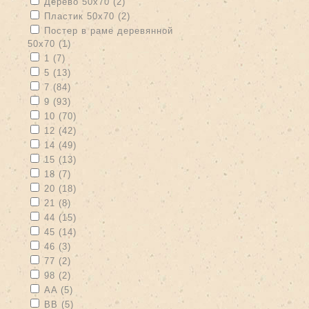
Apply Дерево 50х70 filter
Apply Дерево 50х70 filter
Дерево 50х70 (2)
Apply Пластик 50х70 filter
Apply Пластик 50х70 filter
Пластик 50х70 (2)
Apply Постер в раме деревянной 50х70 filter
Постер в раме деревянной
50х70 (1)
Apply Постер в раме деревянной 50х70 filter
Apply 1 filter
Apply 1 filter
1 (7)
Apply 5 filter
Apply 5 filter
5 (13)
Apply 7 filter
Apply 7 filter
7 (84)
Apply 9 filter
Apply 9 filter
9 (93)
Apply 10 filter
Apply 10 filter
10 (70)
Apply 12 filter
Apply 12 filter
12 (42)
Apply 14 filter
Apply 14 filter
14 (49)
Apply 15 filter
Apply 15 filter
15 (13)
Apply 18 filter
Apply 18 filter
18 (7)
Apply 20 filter
Apply 20 filter
20 (18)
Apply 21 filter
Apply 21 filter
21 (8)
Apply 44 filter
Apply 44 filter
44 (15)
Apply 45 filter
Apply 45 filter
45 (14)
Apply 46 filter
Apply 46 filter
46 (3)
Apply 77 filter
Apply 77 filter
77 (2)
Apply 98 filter
Apply 98 filter
98 (2)
Apply AA filter
Apply AA filter
AA (5)
Apply BB filter
Apply BB filter
BB (5)