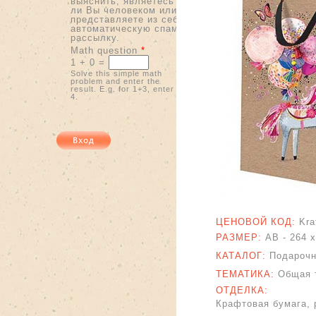
выяснить, являетесь
ли Вы человеком или
представляете из себя
автоматическую спам-
рассылку.
Math question
*
1 + 0 =
Solve this simple math
problem and enter the
result. E.g. for 1+3, enter
4.
ЦЕНОВОЙ КОД:
Kra
РАЗМЕР:
AB - 264 
КАТАЛОГ:
Подарочн
ТЕМАТИКА:
Общая 
ОТДЕЛКА:
Крафтовая бумага, 