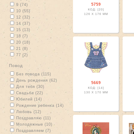
Apply 9 filter
Apply 9 filter
5759
9 (74)
КОД: [20]
Apply 10 filter
Apply 10 filter
10 (55)
126 X
176 ММ
Apply 12 filter
Apply 12 filter
12 (32)
Apply 14 filter
Apply 14 filter
14 (37)
Apply 15 filter
Apply 15 filter
15 (13)
Apply 18 filter
Apply 18 filter
18 (7)
Apply 20 filter
Apply 20 filter
20 (18)
Apply 21 filter
Apply 21 filter
21 (8)
Apply 77 filter
Apply 77 filter
77 (2)
повод
Apply Без повода filter
Apply Без повода filter
Без повода (115)
Apply День рождения filter
Apply День рождения filter
День рождения (62)
5669
Apply Для тебя filter
Apply Для тебя filter
Для тебя (30)
КОД: [14]
Apply Свадьба filter
Apply Свадьба filter
Свадьба (22)
130 X
170 ММ
Apply Юбилей filter
Apply Юбилей filter
Юбилей (14)
Apply Рождение ребенка filter
Apply Рождение ребенка filter
Рождение ребенка (14)
Apply Любовь filter
Apply Любовь filter
Любовь (12)
Apply Поздравляю filter
Apply Поздравляю filter
Поздравляю (11)
Apply Молодежные filter
Apply Молодежные filter
Молодежные (10)
Apply Поздравляем filter
Apply Поздравляем filter
Поздравляем (7)