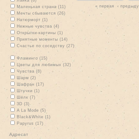
Лайка (8)
« первая
‹ предыд
Apply Маленькая страна filter
Apply Маленькая страна filter
Маленькая страна (11)
Страницы
Apply Мечты сбываются filter
Apply Мечты сбываются filter
Мечты сбываются (26)
Apply Натюрморт filter
Apply Натюрморт filter
Натюрморт (1)
Apply Нежные чувства filter
Apply Нежные чувства filter
Нежные чувства (4)
Apply Открытки-картины filter
Apply Открытки-картины filter
Открытки-картины (1)
Apply Приятные моменты filter
Apply Приятные моменты filter
Приятные моменты (14)
Apply Счастье по соседству filter
Счастье по соседству (27)
Apply Счастье по соседству filter
Apply Фламинго filter
Apply Фламинго filter
Фламинго (15)
Apply Цветы для любимых filter
Apply Цветы для любимых
Цветы для любимых (32)
filter
Apply Чувства filter
Apply Чувства filter
Чувства (8)
Apply Шарм filter
Apply Шарм filter
Шарм (2)
Apply Шафран filter
Apply Шафран filter
Шафран (17)
Apply Штучки filter
Apply Штучки filter
Штучки (1)
Apply Шёлк filter
Apply Шёлк filter
Шёлк (7)
Apply 3D filter
Apply 3D filter
3D (3)
Apply A La Mode filter
Apply A La Mode filter
A La Mode (5)
Apply Black&White filter
Apply Black&White filter
Black&White (1)
Apply Papyrus filter
Apply Papyrus filter
Papyrus (17)
адресат