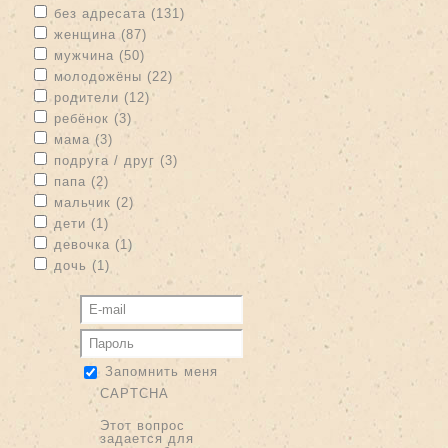
Apply без адресата filter
Apply без адресата filter
без адресата (131)
Apply женщина filter
Apply женщина filter
женщина (87)
Apply мужчина filter
Apply мужчина filter
мужчина (50)
Apply молодожёны filter
Apply молодожёны filter
молодожёны (22)
Apply родители filter
Apply родители filter
родители (12)
Apply ребёнок filter
Apply ребёнок filter
ребёнок (3)
Apply мама filter
Apply мама filter
мама (3)
Apply подруга / друг filter
Apply подруга / друг filter
подруга / друг (3)
Apply папа filter
Apply папа filter
папа (2)
Apply мальчик filter
Apply мальчик filter
мальчик (2)
Apply дети filter
Apply дети filter
дети (1)
Apply девочка filter
Apply девочка filter
девочка (1)
Apply дочь filter
Apply дочь filter
дочь (1)
Запомнить меня
CAPTCHA
Этот вопрос
задается для