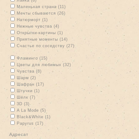
Лайка (8)
Apply Маленькая страна filter
Apply Маленькая страна filter
Маленькая страна (11)
Apply Мечты сбываются filter
Apply Мечты сбываются filter
Мечты сбываются (26)
Apply Натюрморт filter
Apply Натюрморт filter
Натюрморт (1)
Apply Нежные чувства filter
Apply Нежные чувства filter
Нежные чувства (4)
Apply Открытки-картины filter
Apply Открытки-картины filter
Открытки-картины (1)
Apply Приятные моменты filter
Apply Приятные моменты filter
Приятные моменты (14)
Apply Счастье по соседству filter
Счастье по соседству (27)
Apply Счастье по соседству filter
Apply Фламинго filter
Apply Фламинго filter
Фламинго (15)
Apply Цветы для любимых filter
Apply Цветы для любимых
Цветы для любимых (32)
filter
Apply Чувства filter
Apply Чувства filter
Чувства (8)
Apply Шарм filter
Apply Шарм filter
Шарм (2)
Apply Шафран filter
Apply Шафран filter
Шафран (17)
Apply Штучки filter
Apply Штучки filter
Штучки (1)
Apply Шёлк filter
Apply Шёлк filter
Шёлк (7)
Apply 3D filter
Apply 3D filter
3D (3)
Apply A La Mode filter
Apply A La Mode filter
A La Mode (5)
Apply Black&White filter
Apply Black&White filter
Black&White (1)
Apply Papyrus filter
Apply Papyrus filter
Papyrus (17)
адресат