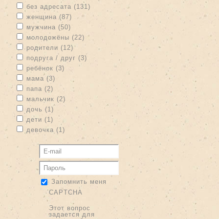
Apply без адресата filter
Apply без адресата filter
без адресата (131)
Apply женщина filter
Apply женщина filter
женщина (87)
Apply мужчина filter
Apply мужчина filter
мужчина (50)
Apply молодожёны filter
Apply молодожёны filter
молодожёны (22)
Apply родители filter
Apply родители filter
родители (12)
Apply подруга / друг filter
Apply подруга / друг filter
подруга / друг (3)
Apply ребёнок filter
Apply ребёнок filter
ребёнок (3)
Apply мама filter
Apply мама filter
мама (3)
Apply папа filter
Apply папа filter
папа (2)
Apply мальчик filter
Apply мальчик filter
мальчик (2)
Apply дочь filter
Apply дочь filter
дочь (1)
Apply дети filter
Apply дети filter
дети (1)
Apply девочка filter
Apply девочка filter
девочка (1)
Запомнить меня
CAPTCHA
Этот вопрос
задается для