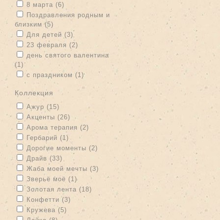
Apply 8 марта filter
Apply 8 марта filter
8 марта (6)
Apply Поздравления родным и близким filter
Поздравления родным и
близким (5)
Apply Поздравления родным и близким filter
Apply Для детей filter
Apply Для детей filter
Для детей (3)
Apply 23 февраля filter
Apply 23 февраля filter
23 февраля (2)
Apply день святого валентина filter
день святого валентина
(1)
Apply день святого валентина filter
Apply с праздником filter
Apply с праздником filter
с праздником (1)
Коллекция
Apply Ажур filter
Apply Ажур filter
Ажур (15)
Apply Акценты filter
Apply Акценты filter
Акценты (26)
Apply Арома терапия filter
Apply Арома терапия filter
Арома терапия (2)
Apply Гербарий filter
Apply Гербарий filter
Гербарий (1)
Apply Дорогие моменты filter
Apply Дорогие моменты filter
Дорогие моменты (2)
Apply Драйв filter
Apply Драйв filter
Драйв (33)
Apply Жаба моей мечты filter
Apply Жаба моей мечты filter
Жаба моей мечты (3)
Apply Зверьё моё filter
Apply Зверьё моё filter
Зверьё моё (1)
Apply Золотая лента filter
Apply Золотая лента filter
Золотая лента (18)
Apply Конфетти filter
Apply Конфетти filter
Конфетти (3)
Apply Кружева filter
Apply Кружева filter
Кружева (5)
Apply Лайка filter
Apply Лайка filter