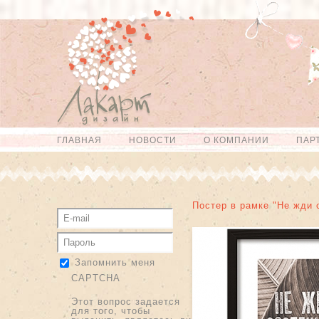
Перейти к
Skip to
основному
navigation
содержанию
ГЛАВНАЯ
НОВОСТИ
О КОМПАНИИ
ПАР
Главное меню
Постер в рамке "Не жди 
Запомнить меня
CAPTCHA
Этот вопрос задается
для того, чтобы