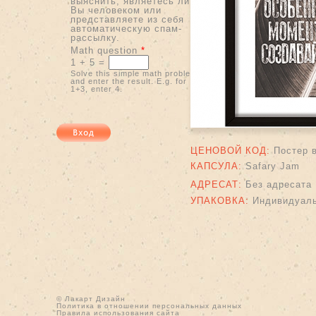
выяснить, являетесь ли
Вы человеком или
представляете из себя
автоматическую спам-
рассылку.
Math question
*
1 + 5 =
Solve this simple math problem
and enter the result. E.g. for
1+3, enter 4.
ЦЕНОВОЙ КОД:
Постер 
КАПСУЛА:
Safary Jam
АДРЕСАТ:
Без адресата
УПАКОВКА:
Индивидуаль
© Лакарт Дизайн
Политика в отношении персональных данных
Правила использования сайта