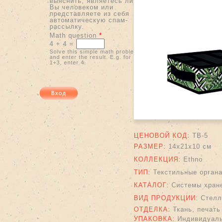
выяснить, являетесь ли
Вы человеком или
представляете из себя
автоматическую спам-
рассылку.
Math question
*
4 + 4 =
Solve this simple math problem
and enter the result. E.g. for
1+3, enter 4.
ЦЕНОВОЙ КОД:
TB-5
РАЗМЕР:
14х21х10 см
КОЛЛЕКЦИЯ:
Ethno
ТИП:
Текстильные орган
КАТАЛОГ:
Системы хран
ВИД ПРОДУКЦИИ:
Стелл
ОТДЕЛКА:
Ткань, печать
УПАКОВКА:
Индивидуаль