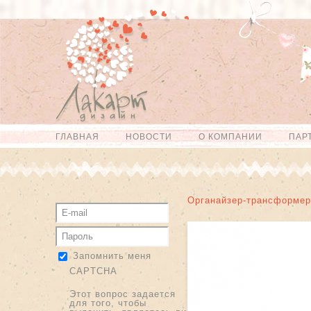
Перейти к
Skip to
основному
navigation
содержанию
ГЛАВНАЯ
НОВОСТИ
О КОМПАНИИ
ПАР
Главное меню
Органайзер-трансформер
Запомнить меня
CAPTCHA
Этот вопрос задается
для того, чтобы