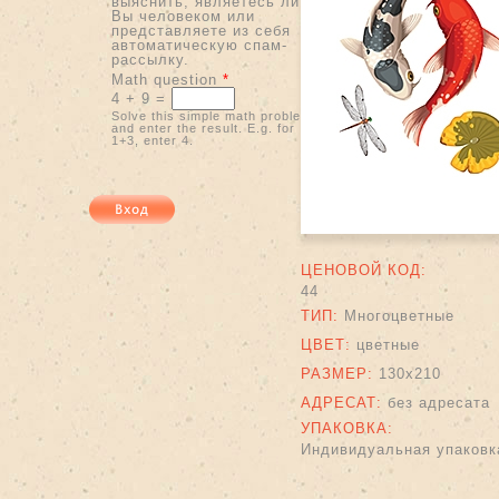
выяснить, являетесь ли
Вы человеком или
представляете из себя
автоматическую спам-
рассылку.
Math question
*
4 + 9 =
Solve this simple math problem
and enter the result. E.g. for
1+3, enter 4.
ЦЕНОВОЙ КОД:
44
ТИП:
Многоцветные
ЦВЕТ:
цветные
РАЗМЕР:
130х210
АДРЕСАТ:
без адресата
УПАКОВКА:
Индивидуальная упаковка