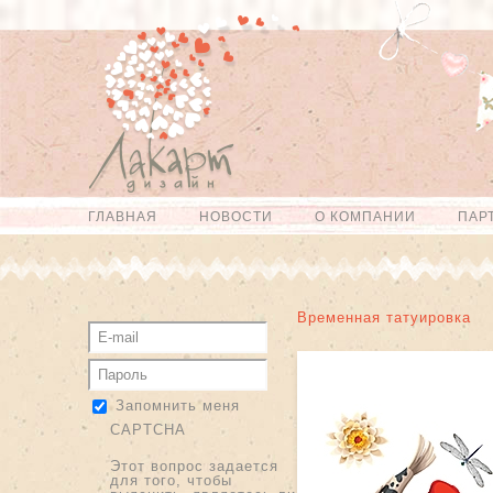
Перейти к
Skip to
основному
navigation
содержанию
ГЛАВНАЯ
НОВОСТИ
О КОМПАНИИ
ПАР
Главное меню
Временная татуировка
Запомнить меня
CAPTCHA
Этот вопрос задается
для того, чтобы