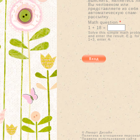
выяснить, являетесь л
Вы человеком или
представляете из себя
автоматическую спам-
рассылку.
Math question
*
1 + 18 =
Solve this simple math prob
and enter the result. E.g. for
1+3, enter 4.
© Лакарт Дизайн
Политика в отношении персона
Правила использования сайта