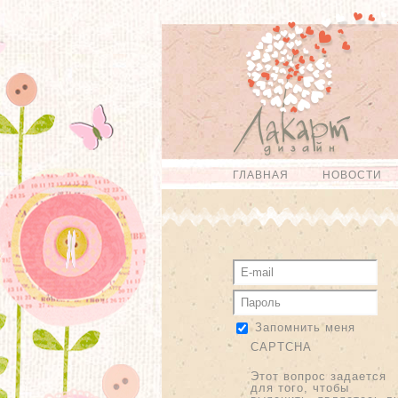
Перейти к
Skip to
основному
navigation
содержанию
ГЛАВНАЯ
НОВОСТИ
Главное меню
Запомнить меня
CAPTCHA
Этот вопрос задается
для того, чтобы