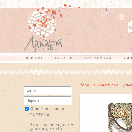
Перейти к
Skip to
основному
navigation
содержанию
ГЛАВНАЯ
НОВОСТИ
О КОМПАНИИ
ПАР
Главное меню
Коробка крафт под буты
Запомнить меня
CAPTCHA
Этот вопрос задается
для того, чтобы