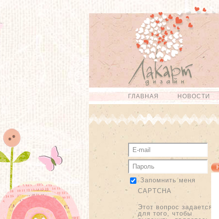
Перейти к
Skip to
основному
navigation
содержанию
ГЛАВНАЯ
НОВОСТИ
Главное меню
Запомнить меня
CAPTCHA
Этот вопрос задается
для того, чтобы