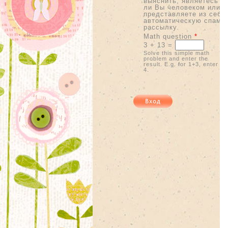
выяснить, являетесь
ли Вы человеком или
представляете из себя
автоматическую спам-
рассылку.
Math question
*
3 + 13 =
Solve this simple math
problem and enter the
result. E.g. for 1+3, enter
4.