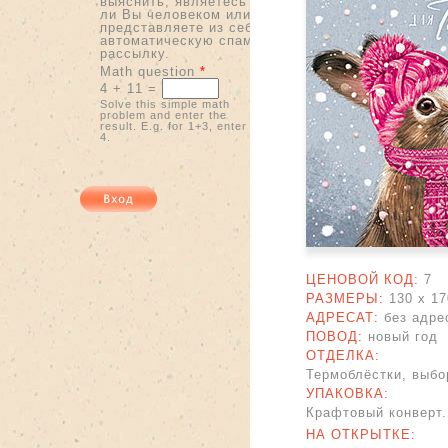
выяснить, являетесь
ли Вы человеком или
представляете из себя
автоматическую спам-
рассылку.
Math question
*
4 + 11 =
Solve this simple math
problem and enter the
result. E.g. for 1+3, enter
4.
ЦЕНОВОЙ КОД:
7
РАЗМЕРЫ:
130 x
17
АДРЕСАТ:
без адре
ПОВОД:
новый год
ОТДЕЛКА:
Термоблёстки, выбо
УПАКОВКА:
Крафтовый конверт.
НА ОТКРЫТКЕ: