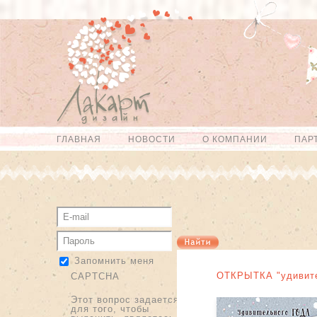
Перейти к
Skip to
основному
navigation
содержанию
ГЛАВНАЯ
НОВОСТИ
О КОМПАНИИ
ПАР
Главное меню
Запомнить меня
ОТКРЫТКА "удивите
CAPTCHA
Этот вопрос задается
для того, чтобы