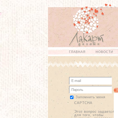
Перейти к
Skip to
основному
navigation
содержанию
ГЛАВНАЯ
НОВОСТИ
Главное меню
Запомнить меня
CAPTCHA
Этот вопрос задается
для того, чтобы