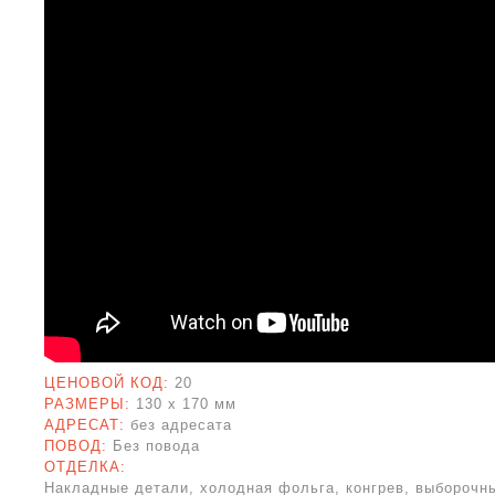
ЦЕНОВОЙ КОД:
20
РАЗМЕРЫ:
130 x
170 мм
АДРЕСАТ:
без адресата
ПОВОД:
Без повода
ОТДЕЛКА:
Накладные детали, холодная фольга, конгрев, выборочны