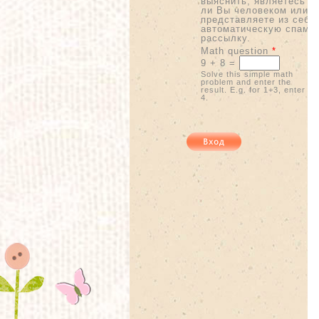
выяснить, являетесь
ли Вы человеком или
представляете из себя
автоматическую спам-
рассылку.
Math question
*
9 + 8 =
Solve this simple math
problem and enter the
result. E.g. for 1+3, enter
4.