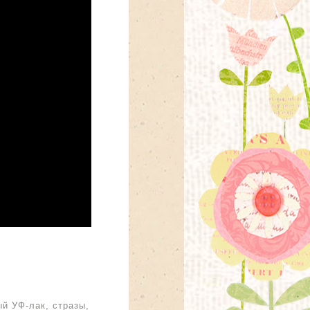
й УФ-лак, стразы,