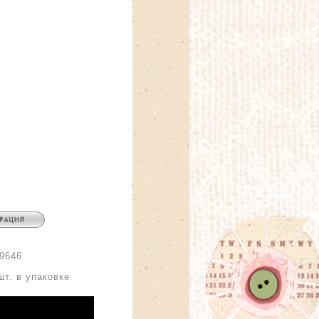
9646
:
шт. в упаковке