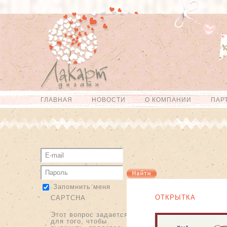
Перейти к
Skip to
основному
navigation
содержанию
ГЛАВНАЯ
НОВОСТИ
О КОМПАНИИ
ПАР
Главное меню
Запомнить меня
ОТКРЫТКА
CAPTCHA
Этот вопрос задается
для того, чтобы