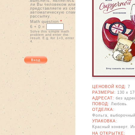
выяснить, являетесь
ли Вы человеком или
представляете из себя
автоматическую спам-
рассылку.
Math question
*
6 + 0 =
Solve this simple math
problem and enter the
result. E.g. for 1+3, enter
4.
ЦЕНОВОЙ КОД:
7
РАЗМЕРЫ:
130 x
17
АДРЕСАТ:
без адре
ПОВОД:
Любовь
ОТДЕЛКА:
Фольга, выборочный
УПАКОВКА:
Красный конверт. И
НА ОТКРЫТКЕ: