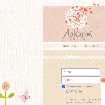
Перейти к
Skip to
основному
navigation
содержанию
ГЛАВНАЯ
НОВОСТИ
Главное меню
Запомнить меня
CAPTCHA
Этот вопрос задается
для того, чтобы