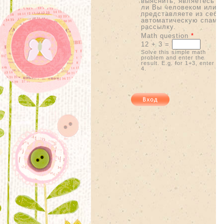
выяснить, являетесь
ли Вы человеком или
представляете из себя
автоматическую спам-
рассылку.
Math question
*
12 + 3 =
Solve this simple math
problem and enter the
result. E.g. for 1+3, enter
4.