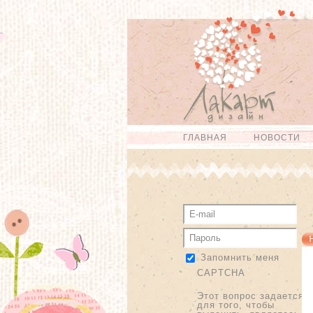
Перейти к
Skip to
основному
navigation
содержанию
ГЛАВНАЯ
НОВОСТИ
Главное меню
Запомнить меня
CAPTCHA
Этот вопрос задается
для того, чтобы