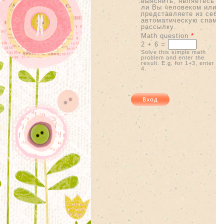
выяснить, являетесь
ли Вы человеком или
представляете из себя
автоматическую спам-
рассылку.
Math question
*
2 + 6 =
Solve this simple math
problem and enter the
result. E.g. for 1+3, enter
4.