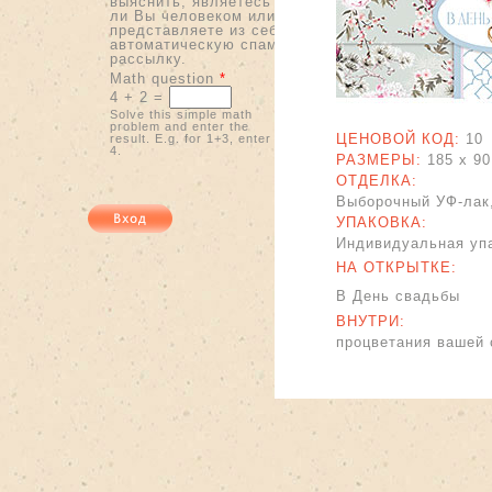
выяснить, являетесь
ли Вы человеком или
представляете из себя
автоматическую спам-
рассылку.
Math question
*
4 + 2 =
Solve this simple math
problem and enter the
ЦЕНОВОЙ КОД:
10
result. E.g. for 1+3, enter
4.
РАЗМЕРЫ:
185 x
90
ОТДЕЛКА:
Выборочный УФ-лак,
УПАКОВКА:
Индивидуальная упа
НА ОТКРЫТКЕ:
В День свадьбы
ВНУТРИ:
процветания вашей