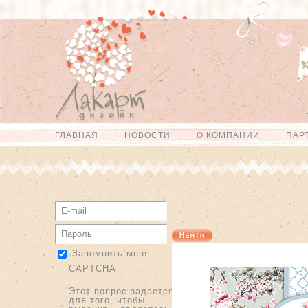
Перейти к
Skip to
основному
navigation
содержанию
ГЛАВНАЯ
НОВОСТИ
О КОМПАНИИ
ПАР
Главное меню
Запомнить меня
CAPTCHA
Этот вопрос задается
для того, чтобы