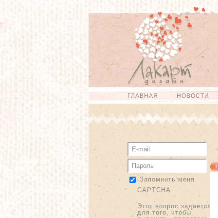
Перейти к
Skip to
основному
navigation
содержанию
ГЛАВНАЯ
НОВОСТИ
Главное меню
Запомнить меня
CAPTCHA
Этот вопрос задается
для того, чтобы