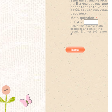
выяснить, являетесь
ли Вы человеком или
представляете из себя
автоматическую спам-
рассылку.
Math question
*
8 + 4 =
Solve this simple math
problem and enter the
result. E.g. for 1+3, enter
4.