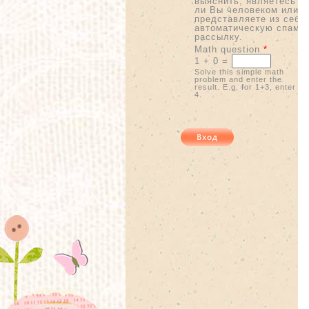
выяснить, являетесь
ли Вы человеком или
представляете из себя
автоматическую спам-
рассылку.
Math question
*
1 + 0 =
Solve this simple math
problem and enter the
result. E.g. for 1+3, enter
4.