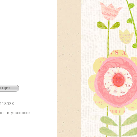
11893К
:
шт. в упаковке