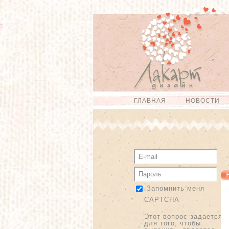
Перейти к
Skip to
основному
navigation
содержанию
ГЛАВНАЯ
НОВОСТИ
Главное меню
Запомнить меня
CAPTCHA
Этот вопрос задается
для того, чтобы