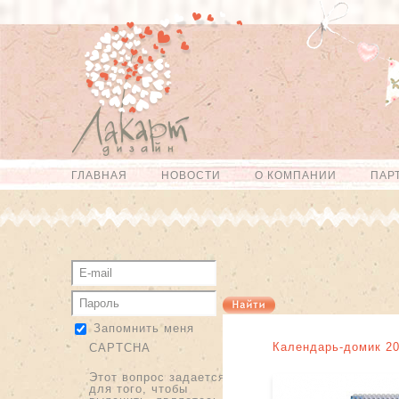
Перейти к
Skip to
основному
navigation
содержанию
ГЛАВНАЯ
НОВОСТИ
О КОМПАНИИ
ПАР
Главное меню
Запомнить меня
Календарь-домик 20
CAPTCHA
Этот вопрос задается
для того, чтобы