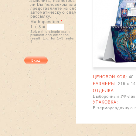
выяснить, являетесь
ли Вы человеком или
представляете из себя
автоматическую спам-
рассылку.
Math question
*
1 + 8 =
Solve this simple math
problem and enter the
result. E.g. for 1+3, enter
4.
ЦЕНОВОЙ КОД:
40
РАЗМЕРЫ:
216 x
14
ОТДЕЛКА:
Выборочный УФ-лак
УПАКОВКА:
В термоусадочную п